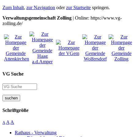
Zum Inhalt
,
zur Navigation
oder
zur Startseite
springen.
Verwaltungsgemeinschaft Zolling
| Online: https://www.vg-
zolling.de/
VG Suche
suchen
Schriftgröße
A
A
A
Rathaus - Verwaltung