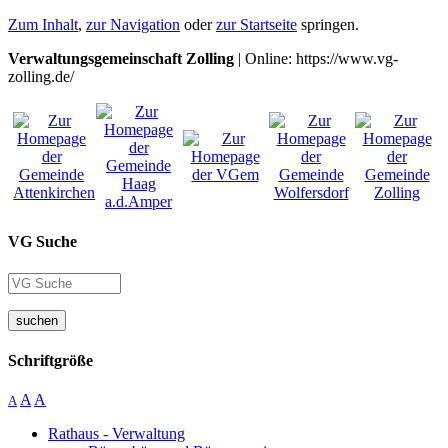
Zum Inhalt
,
zur Navigation
oder
zur Startseite
springen.
Verwaltungsgemeinschaft Zolling
| Online: https://www.vg-
zolling.de/
VG Suche
suchen
Schriftgröße
A
A
A
Rathaus - Verwaltung