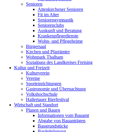
Senioren
Attenkirchener Senioren
Fit im Alter
Seniorengymnastik
Seniorenclubs
Auskunft und Beratung
Krankenpflegedienste
Wohn- und Pflegeheime
Bürgersaal
Kirchen und Pfarrämter
Wohnpark Thalham
Sozialpass des Landkreises Freising
Kultur und Freizeit
Kulturverein
Vereine
Sporteinrichtungen
Gastronomie und Übernachtung
Volkshochschule
Hallertauer Bierfestival
Wirtschaft und Standort
Planen und Bauen
Informationen vom Bauamt
Abgabe von Bauanträgen
Baugrundstücke
Bauleitplanung