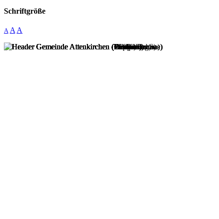
Schriftgröße
A
A
A