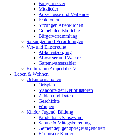
Bürgermeister
Mitglieder
Ausschüsse und Verbände
Fraktionen
Sitzungen Attenkirchen
Gemeinderatsberichte
Bürgerversammlung
Satzungen und Verordnungen
Ver- und Entsorgung
Abfallentsorgung
Abwasser und Wasser
Gartenwasserzähler
Kulturraum Ampertal e. V.
Leben & Wohnen
Ortsinformationen
Ortsplan
Standorte der Defibrillatoren
Zahlen und Daten
Geschichte
Wappen
Kinder, Jugend, Bildung
Kinderhaus Sausewind
Schule & Mittagsbetreuung
Gemeindejugendpflege/Jugendtreff
Für unsere Kinder