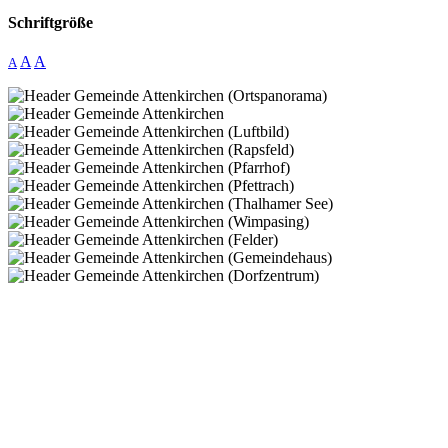
Schriftgröße
A
A
A