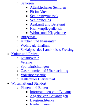
Senioren
Attenkirchener Senioren
Fit im Alter
Seniorengymnastik
Seniorenclubs
Auskunft und Beratung
Krankenpflegedienste
Wohn- und Pflegeheime
Bürgersaal
Kirchen und Pfarrämter
Wohnpark Thalham
Sozialpass des Landkreises Freising
Kultur und Freizeit
Kulturverein
Vereine
Sporteinrichtungen
Gastronomie und Übernachtung
Volkshochschule
Hallertauer Bierfestival
Wirtschaft und Standort
Planen und Bauen
Informationen vom Bauamt
Abgabe von Bauanträgen
Baugrundstücke
Bauleitplanung