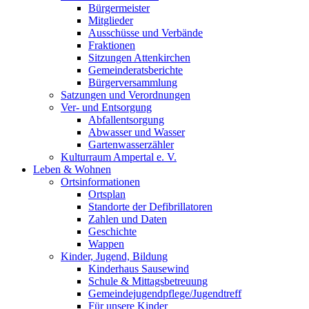
Bürgermeister
Mitglieder
Ausschüsse und Verbände
Fraktionen
Sitzungen Attenkirchen
Gemeinderatsberichte
Bürgerversammlung
Satzungen und Verordnungen
Ver- und Entsorgung
Abfallentsorgung
Abwasser und Wasser
Gartenwasserzähler
Kulturraum Ampertal e. V.
Leben & Wohnen
Ortsinformationen
Ortsplan
Standorte der Defibrillatoren
Zahlen und Daten
Geschichte
Wappen
Kinder, Jugend, Bildung
Kinderhaus Sausewind
Schule & Mittagsbetreuung
Gemeindejugendpflege/Jugendtreff
Für unsere Kinder