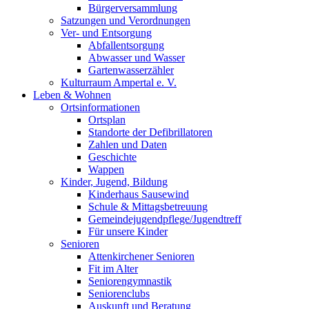
Bürgerversammlung
Satzungen und Verordnungen
Ver- und Entsorgung
Abfallentsorgung
Abwasser und Wasser
Gartenwasserzähler
Kulturraum Ampertal e. V.
Leben & Wohnen
Ortsinformationen
Ortsplan
Standorte der Defibrillatoren
Zahlen und Daten
Geschichte
Wappen
Kinder, Jugend, Bildung
Kinderhaus Sausewind
Schule & Mittagsbetreuung
Gemeindejugendpflege/Jugendtreff
Für unsere Kinder
Senioren
Attenkirchener Senioren
Fit im Alter
Seniorengymnastik
Seniorenclubs
Auskunft und Beratung