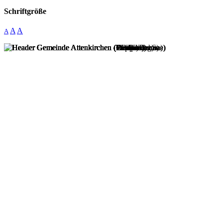
Schriftgröße
A
A
A