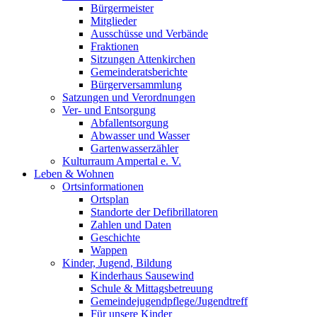
Bürgermeister
Mitglieder
Ausschüsse und Verbände
Fraktionen
Sitzungen Attenkirchen
Gemeinderatsberichte
Bürgerversammlung
Satzungen und Verordnungen
Ver- und Entsorgung
Abfallentsorgung
Abwasser und Wasser
Gartenwasserzähler
Kulturraum Ampertal e. V.
Leben & Wohnen
Ortsinformationen
Ortsplan
Standorte der Defibrillatoren
Zahlen und Daten
Geschichte
Wappen
Kinder, Jugend, Bildung
Kinderhaus Sausewind
Schule & Mittagsbetreuung
Gemeindejugendpflege/Jugendtreff
Für unsere Kinder