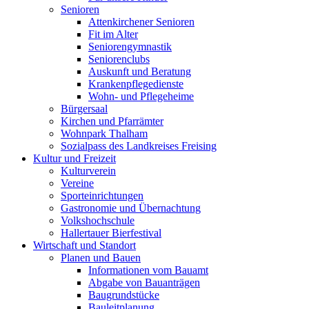
Senioren
Attenkirchener Senioren
Fit im Alter
Seniorengymnastik
Seniorenclubs
Auskunft und Beratung
Krankenpflegedienste
Wohn- und Pflegeheime
Bürgersaal
Kirchen und Pfarrämter
Wohnpark Thalham
Sozialpass des Landkreises Freising
Kultur und Freizeit
Kulturverein
Vereine
Sporteinrichtungen
Gastronomie und Übernachtung
Volkshochschule
Hallertauer Bierfestival
Wirtschaft und Standort
Planen und Bauen
Informationen vom Bauamt
Abgabe von Bauanträgen
Baugrundstücke
Bauleitplanung