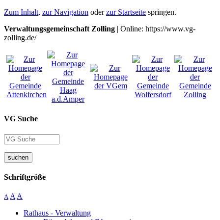
Zum Inhalt
,
zur Navigation
oder
zur Startseite
springen.
Verwaltungsgemeinschaft Zolling
| Online: https://www.vg-
zolling.de/
VG Suche
suchen
Schriftgröße
A
A
A
Rathaus - Verwaltung