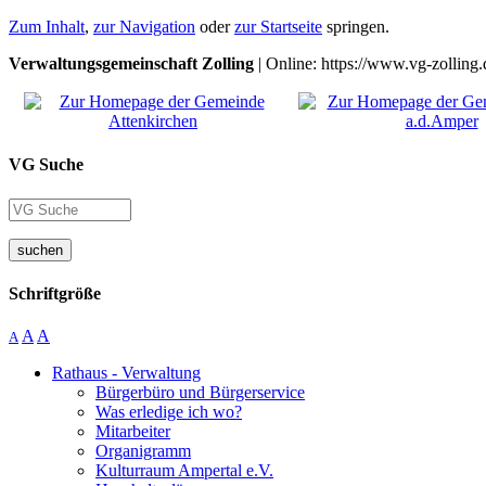
Zum Inhalt
,
zur Navigation
oder
zur Startseite
springen.
Verwaltungsgemeinschaft Zolling
| Online: https://www.vg-zolling.
VG Suche
suchen
Schriftgröße
A
A
A
Rathaus - Verwaltung
Bürgerbüro und Bürgerservice
Was erledige ich wo?
Mitarbeiter
Organigramm
Kulturraum Ampertal e.V.