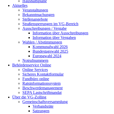
Haushaltspläne
Aktuelles
Veranstaltungen
Bekanntmachungen
Stellenangebote
Straßensperrungen im VG-Bereich
Ausschreibungen / Vergabe
Information über Ausschreibungen
Information über Vergaben
Wahlen / Abstimmungen
Kommunalwahl 2026
Bundestagswahl 2025
Europawahl 2024
Notrufnummern
Behördenservice Online
Online Services
Sicheres Kontaktformular
Fundbüro online
Ratsinformationssystem
Beschwerdemanagement
SEPA Lastschriftmandat
Über die VG-Zolling
Gemeinschaftsversammlung
Verbandsräte
Satzungen