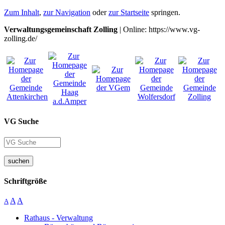
Zum Inhalt
,
zur Navigation
oder
zur Startseite
springen.
Verwaltungsgemeinschaft Zolling
| Online: https://www.vg-
zolling.de/
VG Suche
suchen
Schriftgröße
A
A
A
Rathaus - Verwaltung