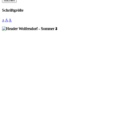
suchen
Schriftgröße
A
A
A