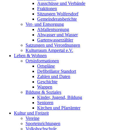
Ausschüsse und Verbände
Fraktionen
Sitzungen Wolfersdorf
Gemeinderatsberichte
Ver- und Entsorgung
Abfallentsorgung
Abwasser und Wasser
Gartenwasserzähler
Satzungen und Verordnungen
Kulturraum Ampertal e.V.
Leben & Wohnen
Ortsinformationen
Ortspläne
Defibrillator Standort
Zahlen und Daten
Geschichte
Wappen
Bildung & Soziales
Kinder, Jugend, Bildung
Senioren
Kirchen und Pfarrämter
Kultur und Freizeit
Vereine
Sporteinrichtungen
Volkshochschule