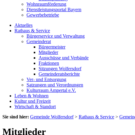
Wohnraumförderung
Dienstleistungsportal Bayern
Gewerbebetriebe
Aktuelles
Rathaus & Service
Bürgerservice und Verwaltung
Gemeinderat
Bürgermeister
Mitglieder
Ausschüsse und Verbände
Fraktionen
Sitzungen Wolfersdorf
Gemeinderatsberichte
Ver- und Entsorgung
Satzungen und Verordnungen
Kulturraum Ampertal e.V.
Leben & Wohnen
Kultur und Freizeit
Wirtschaft & Standort
Sie sind hier:
Gemeinde Wolfersdorf
>
Rathaus & Service
>
Gemeind
Mitglieder