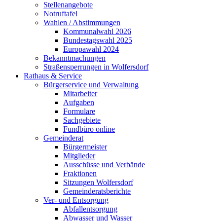
Stellenangebote
Notruftafel
Wahlen / Abstimmungen
Kommunalwahl 2026
Bundestagswahl 2025
Europawahl 2024
Bekanntmachungen
Straßensperrungen in Wolfersdorf
Rathaus & Service
Bürgerservice und Verwaltung
Mitarbeiter
Aufgaben
Formulare
Sachgebiete
Fundbüro online
Gemeinderat
Bürgermeister
Mitglieder
Ausschüsse und Verbände
Fraktionen
Sitzungen Wolfersdorf
Gemeinderatsberichte
Ver- und Entsorgung
Abfallentsorgung
Abwasser und Wasser