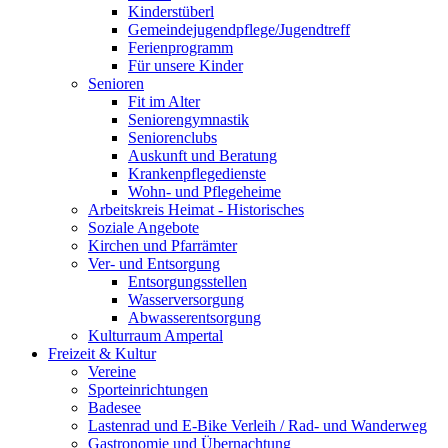
Kinderstüberl
Gemeindejugendpflege/Jugendtreff
Ferienprogramm
Für unsere Kinder
Senioren
Fit im Alter
Seniorengymnastik
Seniorenclubs
Auskunft und Beratung
Krankenpflegedienste
Wohn- und Pflegeheime
Arbeitskreis Heimat - Historisches
Soziale Angebote
Kirchen und Pfarrämter
Ver- und Entsorgung
Entsorgungsstellen
Wasserversorgung
Abwasserentsorgung
Kulturraum Ampertal
Freizeit & Kultur
Vereine
Sporteinrichtungen
Badesee
Lastenrad und E-Bike Verleih / Rad- und Wanderweg
Gastronomie und Übernachtung