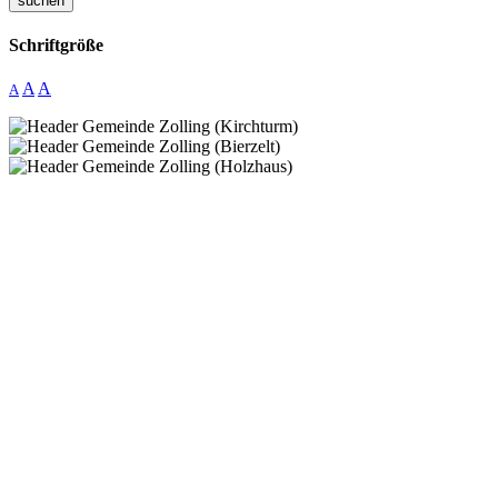
suchen
Schriftgröße
A
A
A