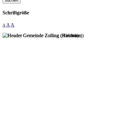
suchen
Schriftgröße
A
A
A