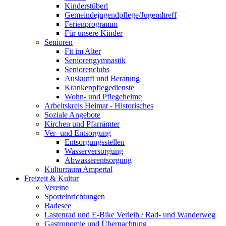
Kinderstüberl
Gemeindejugendpflege/Jugendtreff
Ferienprogramm
Für unsere Kinder
Senioren
Fit im Alter
Seniorengymnastik
Seniorenclubs
Auskunft und Beratung
Krankenpflegedienste
Wohn- und Pflegeheime
Arbeitskreis Heimat - Historisches
Soziale Angebote
Kirchen und Pfarrämter
Ver- und Entsorgung
Entsorgungsstellen
Wasserversorgung
Abwasserentsorgung
Kulturraum Ampertal
Freizeit & Kultur
Vereine
Sporteinrichtungen
Badesee
Lastenrad und E-Bike Verleih / Rad- und Wanderweg
Gastronomie und Übernachtung