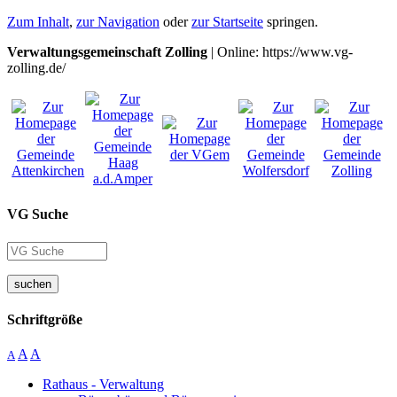
Zum Inhalt
,
zur Navigation
oder
zur Startseite
springen.
Verwaltungsgemeinschaft Zolling
| Online: https://www.vg-
zolling.de/
VG Suche
suchen
Schriftgröße
A
A
A
Rathaus - Verwaltung