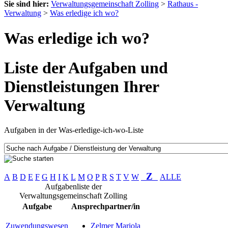
Sie sind hier:
Verwaltungsgemeinschaft Zolling
>
Rathaus -
Verwaltung
>
Was erledige ich wo?
Was erledige ich wo?
Liste der Aufgaben und
Dienstleistungen Ihrer
Verwaltung
Aufgaben in der Was-erledige-ich-wo-Liste
Z
A
B
D
E
F
G
H
I
K
L
M
O
P
R
S
T
V
W
ALLE
Aufgabenliste der
Verwaltungsgemeinschaft Zolling
Aufgabe
Ansprechpartner/in
Zuwendungswesen
Zelmer Mariola