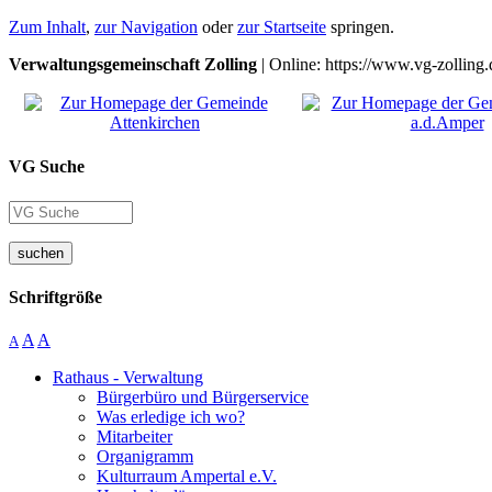
Zum Inhalt
,
zur Navigation
oder
zur Startseite
springen.
Verwaltungsgemeinschaft Zolling
| Online: https://www.vg-zolling.
VG Suche
suchen
Schriftgröße
A
A
A
Rathaus - Verwaltung
Bürgerbüro und Bürgerservice
Was erledige ich wo?
Mitarbeiter
Organigramm
Kulturraum Ampertal e.V.