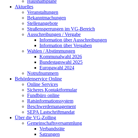
Haushaltspläne
Aktuelles
Veranstaltungen
Bekanntmachungen
Stellenangebote
Straßensperrungen im VG-Bereich
Ausschreibungen / Vergabe
Information über Ausschreibungen
Information über Vergaben
Wahlen / Abstimmungen
Kommunalwahl 2026
Bundestagswahl 2025
Europawahl 2024
Notrufnummern
Behördenservice Online
Online Services
Sicheres Kontaktformular
Fundbüro online
Ratsinformationssystem
Beschwerdemanagement
SEPA Lastschriftmandat
Über die VG-Zolling
Gemeinschaftsversammlung
Verbandsräte
Satzungen