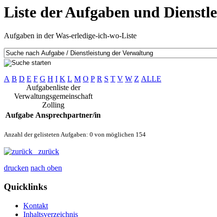
Liste der Aufgaben und Dienstl
Aufgaben in der Was-erledige-ich-wo-Liste
A
B
D
E
F
G
H
I
K
L
M
O
P
R
S
T
V
W
Z
ALLE
Aufgabenliste der
Verwaltungsgemeinschaft
Zolling
Aufgabe
Ansprechpartner/in
Anzahl der gelisteten Aufgaben: 0 von möglichen 154
zurück
drucken
nach oben
Quicklinks
Kontakt
Inhaltsverzeichnis