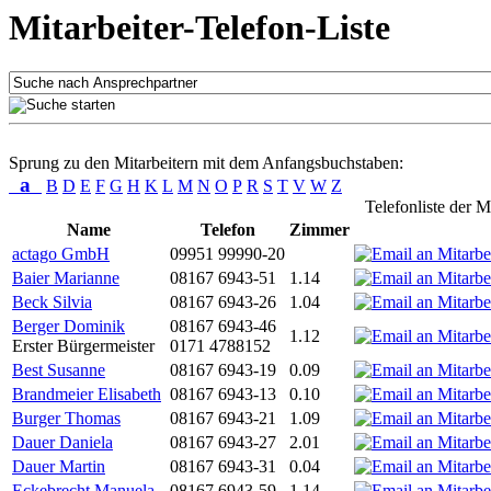
Mitarbeiter-Telefon-Liste
Sprung zu den Mitarbeitern mit dem Anfangsbuchstaben:
a
B
D
E
F
G
H
K
L
M
N
O
P
R
S
T
V
W
Z
Telefonliste der M
Name
Telefon
Zimmer
actago GmbH
09951 99990-20
Baier Marianne
08167 6943-51
1.14
Beck Silvia
08167 6943-26
1.04
Berger Dominik
08167 6943-46
1.12
Erster Bürgermeister
0171 4788152
Best Susanne
08167 6943-19
0.09
Brandmeier Elisabeth
08167 6943-13
0.10
Burger Thomas
08167 6943-21
1.09
Dauer Daniela
08167 6943-27
2.01
Dauer Martin
08167 6943-31
0.04
Eckebrecht Manuela
08167 6943-59
1.14