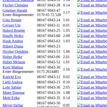
Fischer Christine
08167 6943-28
0.14
Gmeiner Harald
08167 6943-47
1.17
Erster Bürgermeister
0170 65 72 528
Götz Renate
08167 6943-24
1.01
Gresser Ute
08167 6943-11
0.01
Haberl Brigitte
08167 6943-25
1.05
Hauffe Heiko
08167 6943-60
2.09
Hauk Andrea
08167 6943-63
1.03
Hilpert Diana
08167 6943-23
Hoxhaj Qendrim
08167 6943-53
1.06
Huber Heike
08167 6943-66
2.01
Huber Melanie
08167 6943-52
1.01
Kern Mathias
08167 6943-30
1.16
Erster Bürgermeister
0175 2614485
Knöckl Eva
08167 6943-12
0.02
Liebl Andrea
08167 6943-15
0.10
Lohr Sabine
08167 6943-36
2.05
Maier Dagmar
08167 6943-16
1.08
Mehl Erika
08167 6943-35
0.14
08167 6943-50
Meyer Stefan
0.05