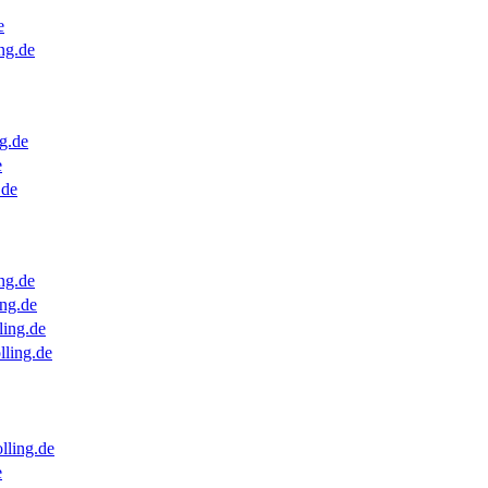
e
ng.de
g.de
e
.de
ng.de
ng.de
ling.de
lling.de
lling.de
e