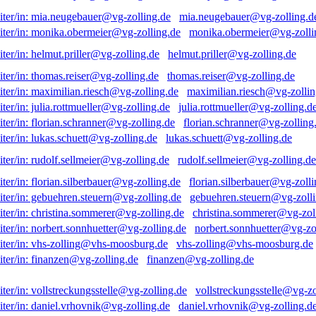
mia.neugebauer@vg-zolling.d
monika.obermeier@vg-zolli
helmut.priller@vg-zolling.de
thomas.reiser@vg-zolling.de
maximilian.riesch@vg-zollin
julia.rottmueller@vg-zolling.d
florian.schranner@vg-zolling
lukas.schuett@vg-zolling.de
rudolf.sellmeier@vg-zolling.de
florian.silberbauer@vg-zolli
gebuehren.steuern@vg-zolli
christina.sommerer@vg-zol
norbert.sonnhuetter@vg-zo
vhs-zolling@vhs-moosburg.de
finanzen@vg-zolling.de
vollstreckungsstelle@vg-zo
daniel.vrhovnik@vg-zolling.d