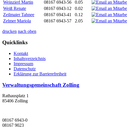
Weinzierl Martin
08167 6943-56
0.05
Weiß Renate
08167 6943-12
0.02
Zeilmaier Tahnee
08167 6943-41
0.12
Zelmer Mariola
08167 6943-57
2.05
drucken
nach oben
Quicklinks
Kontakt
Inhaltsverzeichnis
Impressum
Datenschutz
Erklärung zur Barrierefreiheit
Verwaltungsgemeinschaft Zolling
Rathausplatz 1
85406 Zolling
08167 6943-0
08167 9023