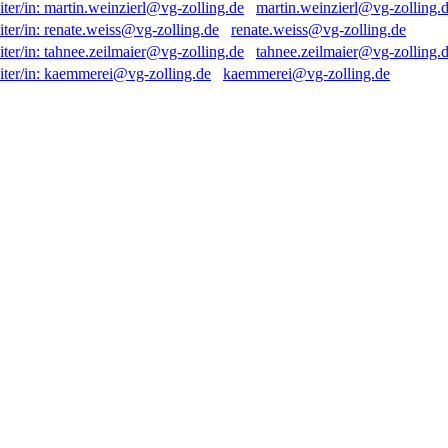
martin.weinzierl@vg-zolling.
renate.weiss@vg-zolling.de
tahnee.zeilmaier@vg-zolling.
kaemmerei@vg-zolling.de