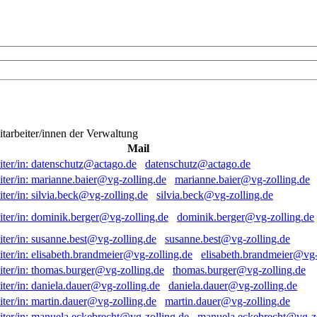
itarbeiter/innen der Verwaltung
Mail
datenschutz@actago.de
marianne.baier@vg-zolling.de
silvia.beck@vg-zolling.de
dominik.berger@vg-zolling.de
susanne.best@vg-zolling.de
elisabeth.brandmeier@vg-
thomas.burger@vg-zolling.de
daniela.dauer@vg-zolling.de
martin.dauer@vg-zolling.de
manuela.eckebrecht@vg-zo