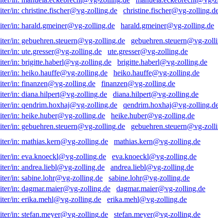
christine.fischer@vg-zolling.d
harald.gmeiner@vg-zolling.de
gebuehren.steuern@vg-zolli
ute.gresser@vg-zolling.de
brigitte.haberl@vg-zolling.de
heiko.hauffe@vg-zolling.de
finanzen@vg-zolling.de
diana.hilpert@vg-zolling.de
qendrim.hoxhaj@vg-zolling.d
heike.huber@vg-zolling.de
gebuehren.steuern@vg-zolli
mathias.kern@vg-zolling.de
eva.knoeckl@vg-zolling.de
andrea.liebl@vg-zolling.de
sabine.lohr@vg-zolling.de
dagmar.maier@vg-zolling.de
erika.mehl@vg-zolling.de
stefan.meyer@vg-zolling.de