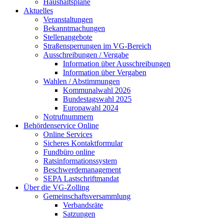
Haushaltspläne
Aktuelles
Veranstaltungen
Bekanntmachungen
Stellenangebote
Straßensperrungen im VG-Bereich
Ausschreibungen / Vergabe
Information über Ausschreibungen
Information über Vergaben
Wahlen / Abstimmungen
Kommunalwahl 2026
Bundestagswahl 2025
Europawahl 2024
Notrufnummern
Behördenservice Online
Online Services
Sicheres Kontaktformular
Fundbüro online
Ratsinformationssystem
Beschwerdemanagement
SEPA Lastschriftmandat
Über die VG-Zolling
Gemeinschaftsversammlung
Verbandsräte
Satzungen