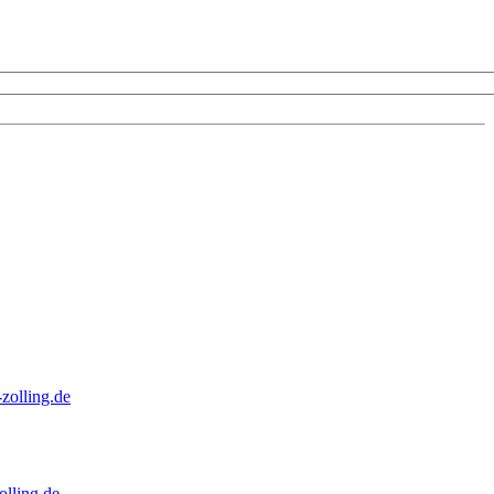
zolling.de
lling.de