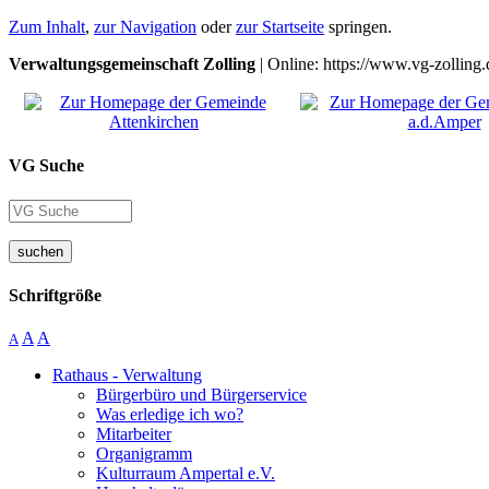
Zum Inhalt
,
zur Navigation
oder
zur Startseite
springen.
Verwaltungsgemeinschaft Zolling
| Online: https://www.vg-zolling.
VG Suche
suchen
Schriftgröße
A
A
A
Rathaus - Verwaltung
Bürgerbüro und Bürgerservice
Was erledige ich wo?
Mitarbeiter
Organigramm
Kulturraum Ampertal e.V.