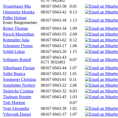
0170 7942402
Neugebauer Mia
08167 6943-58
0.01
Obermeier Monika
08167 6943-42
0.13
Priller Helmut
08167 6943-18
1.13
Erster Bürgermeister
Reiser Thomas
08167 6943-34
1.09
Riesch Maximilian
08167 6943-55
2.09
Rottmüller Julia
08167 6943-62
0.12
Schranner Florian
08167 6943-17
1.06
Schütt Lukas
08167 6943-20
1.15
08167 6943-43
Sellmeier Rudolf
0.07
0171 3032403
Silberbauer Florian
08167 6943-44
1.07
Soller Bianca
08167 6943-33
1.01
Sommerer Christina
08167 6943-61
0.11
Sonnhütter Norbert
08167 6943-22
2.06
Steinecke Corinna
08167 6943-32
0.03
Thalmair Brigitte
08167 6943-45
1.03
Toth Marlene
0.07
Vogl Alexandra
08167 6943-39
1.02
Vrhovnik Daniel
08167 6943-37
1.07