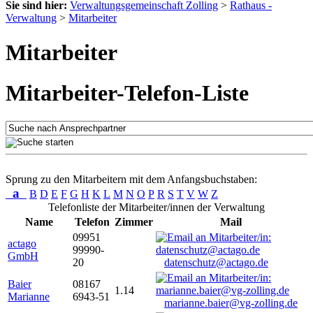
Sie sind hier:
Verwaltungsgemeinschaft Zolling
>
Rathaus -
Verwaltung
>
Mitarbeiter
Mitarbeiter
Mitarbeiter-Telefon-Liste
Sprung zu den Mitarbeitern mit dem Anfangsbuchstaben:
a
B
D
E
F
G
H
K
L
M
N
O
P
R
S
T
V
W
Z
Telefonliste der Mitarbeiter/innen der Verwaltung
Name
Telefon
Zimmer
Mail
09951
actago
99990-
GmbH
20
datenschutz@actago.de
Baier
08167
1.14
Marianne
6943-51
marianne.baier@vg-zolling.de