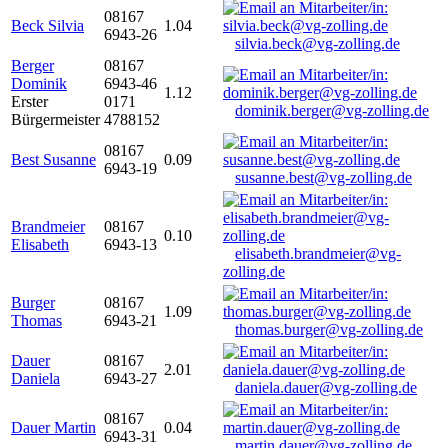
08167
Beck Silvia
1.04
6943-26
silvia.beck@vg-zolling.de
Berger
08167
Dominik
6943-46
1.12
Erster
0171
dominik.berger@vg-zolling.de
Bürgermeister
4788152
08167
Best Susanne
0.09
6943-19
susanne.best@vg-zolling.de
Brandmeier
08167
0.10
Elisabeth
6943-13
elisabeth.brandmeier@vg-
zolling.de
Burger
08167
1.09
Thomas
6943-21
thomas.burger@vg-zolling.de
Dauer
08167
2.01
Daniela
6943-27
daniela.dauer@vg-zolling.de
08167
Dauer Martin
0.04
6943-31
martin.dauer@vg-zolling.de