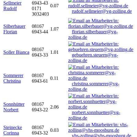
Sellmeier
6943-43
0.07
Rudolf
0171
rudolf.sellmeier@vg-zolling.de
3032403
Silberbauer
08167
1.07
Florian
6943-44
florian.silberbauer@vg-
zolling.de
08167
Soller Bianca
1.01
6943-33
gebuehren.steuern@vg-
zolling.de
Sommerer
08167
0.11
Christina
6943-61
christina.sommerer@vg-
zolling.de
Sonnhütter
08167
2.06
Norbert
6943-22
norbert.sonnhuetter@vg-
zolling.de
Steinecke
08167
0.03
Corinna
6943-32
vhs-zolling@vhs-moosburg.de