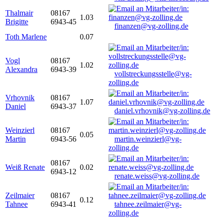
Thalmair
08167
1.03
Brigitte
6943-45
finanzen@vg-zolling.de
Toth Marlene
0.07
Vogl
08167
1.02
Alexandra
6943-39
vollstreckungsstelle@vg-
zolling.de
Vrhovnik
08167
1.07
Daniel
6943-37
daniel.vrhovnik@vg-zolling.de
Weinzierl
08167
0.05
Martin
6943-56
martin.weinzierl@vg-
zolling.de
08167
Weiß Renate
0.02
6943-12
renate.weiss@vg-zolling.de
Zeilmaier
08167
0.12
Tahnee
6943-41
tahnee.zeilmaier@vg-
zolling.de