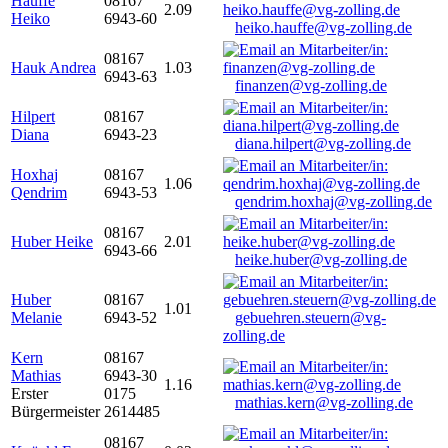
Hauffe
08167
2.09
Heiko
6943-60
heiko.hauffe@vg-zolling.de
08167
Hauk Andrea
1.03
6943-63
finanzen@vg-zolling.de
Hilpert
08167
Diana
6943-23
diana.hilpert@vg-zolling.de
Hoxhaj
08167
1.06
Qendrim
6943-53
qendrim.hoxhaj@vg-zolling.de
08167
Huber Heike
2.01
6943-66
heike.huber@vg-zolling.de
Huber
08167
1.01
Melanie
6943-52
gebuehren.steuern@vg-
zolling.de
Kern
08167
Mathias
6943-30
1.16
Erster
0175
mathias.kern@vg-zolling.de
Bürgermeister
2614485
08167