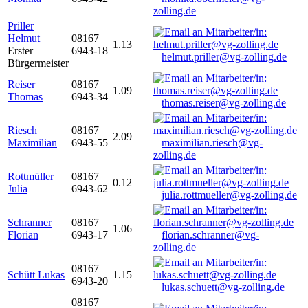
zolling.de
Priller
Helmut
08167
1.13
Erster
6943-18
helmut.priller@vg-zolling.de
Bürgermeister
Reiser
08167
1.09
Thomas
6943-34
thomas.reiser@vg-zolling.de
Riesch
08167
2.09
Maximilian
6943-55
maximilian.riesch@vg-
zolling.de
Rottmüller
08167
0.12
Julia
6943-62
julia.rottmueller@vg-zolling.de
Schranner
08167
1.06
Florian
6943-17
florian.schranner@vg-
zolling.de
08167
Schütt Lukas
1.15
6943-20
lukas.schuett@vg-zolling.de
08167