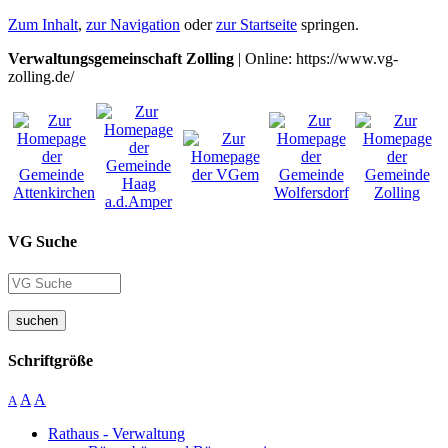
Zum Inhalt
,
zur Navigation
oder
zur Startseite
springen.
Verwaltungsgemeinschaft Zolling
| Online: https://www.vg-
zolling.de/
VG Suche
suchen
Schriftgröße
A
A
A
Rathaus - Verwaltung