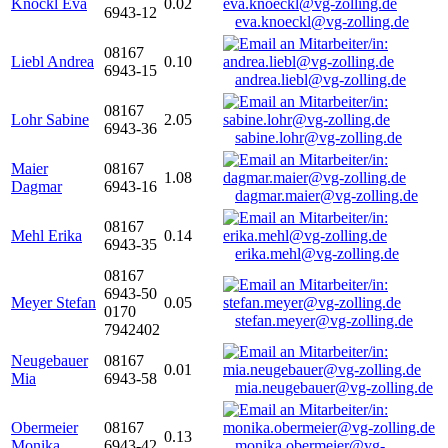
Knöckl Eva
0.02
6943-12
eva.knoeckl@vg-zolling.de
08167
Liebl Andrea
0.10
6943-15
andrea.liebl@vg-zolling.de
08167
Lohr Sabine
2.05
6943-36
sabine.lohr@vg-zolling.de
Maier
08167
1.08
Dagmar
6943-16
dagmar.maier@vg-zolling.de
08167
Mehl Erika
0.14
6943-35
erika.mehl@vg-zolling.de
08167
6943-50
Meyer Stefan
0.05
0170
stefan.meyer@vg-zolling.de
7942402
Neugebauer
08167
0.01
Mia
6943-58
mia.neugebauer@vg-zolling.de
Obermeier
08167
0.13
Monika
6943-42
monika.obermeier@vg-