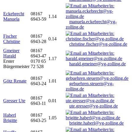
Eckebrecht
08167
1.14
Manuela
6943-59
manuela.eckebrecht@vg-
zolling.de
Fischer
08167
0.14
Christine
6943-28
christine.fischer@vg-zolling.de
Gmeiner
08167
Harald
6943-47
1.17
Erster
0170 65
harald.gmeiner@vg-zolling.de
Bürgermeister
72 528
08167
Götz Renate
1.01
6943-24
gebuehren.steuern@vg-
zolling.de
08167
Gresser Ute
0.01
6943-11
ute.gresser@vg-zolling.de
Haberl
08167
1.05
Brigitte
6943-25
brigitte.haberl@vg-zolling.de