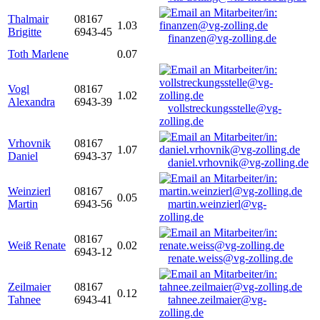
Thalmair
08167
1.03
Brigitte
6943-45
finanzen@vg-zolling.de
Toth Marlene
0.07
Vogl
08167
1.02
Alexandra
6943-39
vollstreckungsstelle@vg-
zolling.de
Vrhovnik
08167
1.07
Daniel
6943-37
daniel.vrhovnik@vg-zolling.de
Weinzierl
08167
0.05
Martin
6943-56
martin.weinzierl@vg-
zolling.de
08167
Weiß Renate
0.02
6943-12
renate.weiss@vg-zolling.de
Zeilmaier
08167
0.12
Tahnee
6943-41
tahnee.zeilmaier@vg-
zolling.de