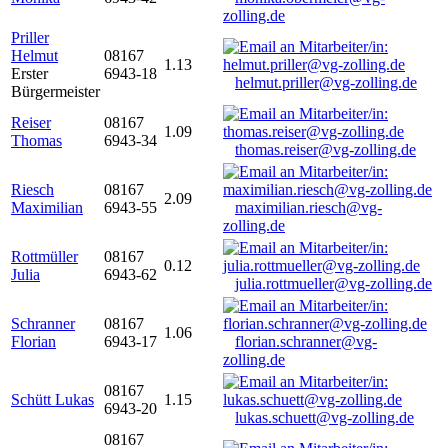
zolling.de
Priller
Helmut
08167
1.13
Erster
6943-18
helmut.priller@vg-zolling.de
Bürgermeister
Reiser
08167
1.09
Thomas
6943-34
thomas.reiser@vg-zolling.de
Riesch
08167
2.09
Maximilian
6943-55
maximilian.riesch@vg-
zolling.de
Rottmüller
08167
0.12
Julia
6943-62
julia.rottmueller@vg-zolling.de
Schranner
08167
1.06
Florian
6943-17
florian.schranner@vg-
zolling.de
08167
Schütt Lukas
1.15
6943-20
lukas.schuett@vg-zolling.de
08167