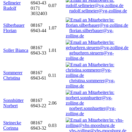
Sellmeier
6943-43
0.07
Rudolf
0171
rudolf.sellmeier@vg-zolling.de
3032403
Silberbauer
08167
1.07
Florian
6943-44
florian.silberbauer@vg-
zolling.de
08167
Soller Bianca
1.01
6943-33
gebuehren.steuern@vg-
zolling.de
Sommerer
08167
0.11
Christina
6943-61
christina.sommerer@vg-
zolling.de
Sonnhütter
08167
2.06
Norbert
6943-22
norbert.sonnhuetter@vg-
zolling.de
Steinecke
08167
0.03
Corinna
6943-32
vhs-zolling@vhs-moosburg.de