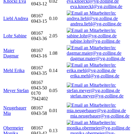
Knöckl Eva
0.02
6943-12
eva.knoeckl@vg-zolling.de
08167
Liebl Andrea
0.10
6943-15
andrea.liebl@vg-zolling.de
08167
Lohr Sabine
2.05
6943-36
sabine.lohr@vg-zolling.de
Maier
08167
1.08
Dagmar
6943-16
dagmar.maier@vg-zolling.de
08167
Mehl Erika
0.14
6943-35
erika.mehl@vg-zolling.de
08167
6943-50
Meyer Stefan
0.05
0170
stefan.meyer@vg-zolling.de
7942402
Neugebauer
08167
0.01
Mia
6943-58
mia.neugebauer@vg-zolling.de
Obermeier
08167
0.13
Monika
6943-42
monika.obermeier@vg-