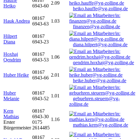
Hauffe
08167
2.09
Heiko
6943-60
heiko.hauffe@vg-zolling.de
08167
Hauk Andrea
1.03
6943-63
finanzen@vg-zolling.de
Hilpert
08167
Diana
6943-23
diana.hilpert@vg-zolling.de
Hoxhaj
08167
1.06
Qendrim
6943-53
qendrim.hoxhaj@vg-zolling.de
08167
Huber Heike
2.01
6943-66
heike.huber@vg-zolling.de
Huber
08167
1.01
Melanie
6943-52
gebuehren.steuern@vg-
zolling.de
Kern
08167
Mathias
6943-30
1.16
Erster
0175
mathias.kern@vg-zolling.de
Bürgermeister
2614485
08167