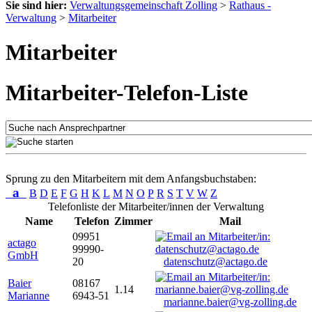
Sie sind hier:
Verwaltungsgemeinschaft Zolling
>
Rathaus -
Verwaltung
>
Mitarbeiter
Mitarbeiter
Mitarbeiter-Telefon-Liste
Sprung zu den Mitarbeitern mit dem Anfangsbuchstaben:
a
B
D
E
F
G
H
K
L
M
N
O
P
R
S
T
V
W
Z
Telefonliste der Mitarbeiter/innen der Verwaltung
Name
Telefon
Zimmer
Mail
09951
actago
99990-
GmbH
20
datenschutz@actago.de
Baier
08167
1.14
Marianne
6943-51
marianne.baier@vg-zolling.de