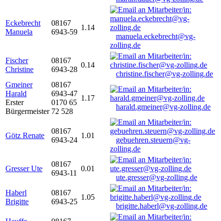
Eckebrecht
08167
1.14
Manuela
6943-59
manuela.eckebrecht@vg-
zolling.de
Fischer
08167
0.14
Christine
6943-28
christine.fischer@vg-zolling.de
Gmeiner
08167
Harald
6943-47
1.17
Erster
0170 65
harald.gmeiner@vg-zolling.de
Bürgermeister
72 528
08167
Götz Renate
1.01
6943-24
gebuehren.steuern@vg-
zolling.de
08167
Gresser Ute
0.01
6943-11
ute.gresser@vg-zolling.de
Haberl
08167
1.05
Brigitte
6943-25
brigitte.haberl@vg-zolling.de