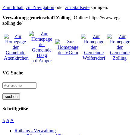
Zum Inhalt
,
zur Navigation
oder
zur Startseite
springen.
Verwaltungsgemeinschaft Zolling
| Online: https://www.vg-
zolling.de/
VG Suche
suchen
Schriftgröße
A
A
A
Rathaus - Verwaltung