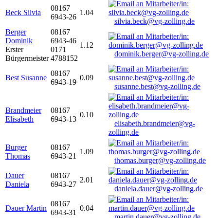
08167
Beck Silvia
1.04
6943-26
silvia.beck@vg-zolling.de
Berger
08167
Dominik
6943-46
1.12
Erster
0171
dominik.berger@vg-zolling.de
Bürgermeister
4788152
08167
Best Susanne
0.09
6943-19
susanne.best@vg-zolling.de
Brandmeier
08167
0.10
Elisabeth
6943-13
elisabeth.brandmeier@vg-
zolling.de
Burger
08167
1.09
Thomas
6943-21
thomas.burger@vg-zolling.de
Dauer
08167
2.01
Daniela
6943-27
daniela.dauer@vg-zolling.de
08167
Dauer Martin
0.04
6943-31
martin.dauer@vg-zolling.de