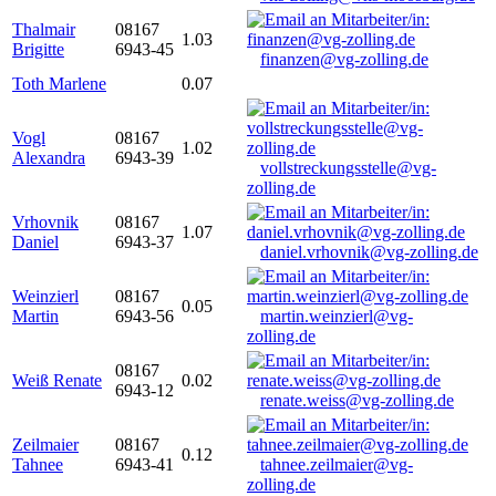
Thalmair
08167
1.03
Brigitte
6943-45
finanzen@vg-zolling.de
Toth Marlene
0.07
Vogl
08167
1.02
Alexandra
6943-39
vollstreckungsstelle@vg-
zolling.de
Vrhovnik
08167
1.07
Daniel
6943-37
daniel.vrhovnik@vg-zolling.de
Weinzierl
08167
0.05
Martin
6943-56
martin.weinzierl@vg-
zolling.de
08167
Weiß Renate
0.02
6943-12
renate.weiss@vg-zolling.de
Zeilmaier
08167
0.12
Tahnee
6943-41
tahnee.zeilmaier@vg-
zolling.de