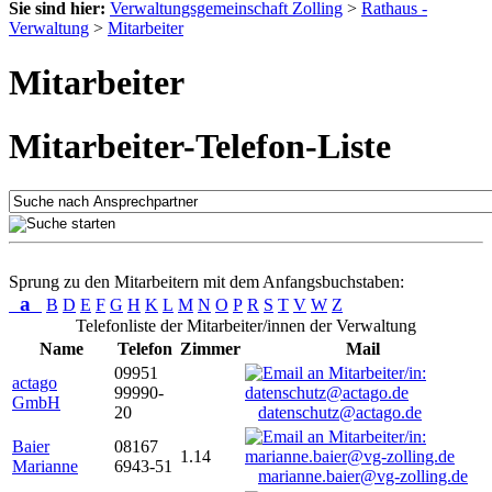
Sie sind hier:
Verwaltungsgemeinschaft Zolling
>
Rathaus -
Verwaltung
>
Mitarbeiter
Mitarbeiter
Mitarbeiter-Telefon-Liste
Sprung zu den Mitarbeitern mit dem Anfangsbuchstaben:
a
B
D
E
F
G
H
K
L
M
N
O
P
R
S
T
V
W
Z
Telefonliste der Mitarbeiter/innen der Verwaltung
Name
Telefon
Zimmer
Mail
09951
actago
99990-
GmbH
20
datenschutz@actago.de
Baier
08167
1.14
Marianne
6943-51
marianne.baier@vg-zolling.de