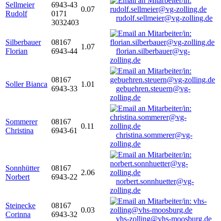
Sellmeier
6943-43
0.07
Rudolf
0171
rudolf.sellmeier@vg-zolling.de
3032403
Silberbauer
08167
1.07
Florian
6943-44
florian.silberbauer@vg-
zolling.de
08167
Soller Bianca
1.01
6943-33
gebuehren.steuern@vg-
zolling.de
Sommerer
08167
0.11
Christina
6943-61
christina.sommerer@vg-
zolling.de
Sonnhütter
08167
2.06
Norbert
6943-22
norbert.sonnhuetter@vg-
zolling.de
Steinecke
08167
0.03
Corinna
6943-32
vhs-zolling@vhs-moosburg.de