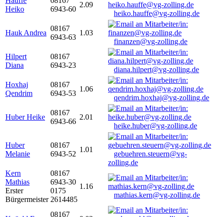
Hauffe
08167
2.09
Heiko
6943-60
heiko.hauffe@vg-zolling.de
08167
Hauk Andrea
1.03
6943-63
finanzen@vg-zolling.de
Hilpert
08167
Diana
6943-23
diana.hilpert@vg-zolling.de
Hoxhaj
08167
1.06
Qendrim
6943-53
qendrim.hoxhaj@vg-zolling.de
08167
Huber Heike
2.01
6943-66
heike.huber@vg-zolling.de
Huber
08167
1.01
Melanie
6943-52
gebuehren.steuern@vg-
zolling.de
Kern
08167
Mathias
6943-30
1.16
Erster
0175
mathias.kern@vg-zolling.de
Bürgermeister
2614485
08167