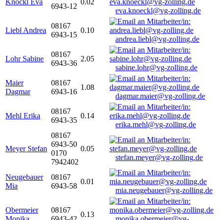
Knöckl Eva
0.02
6943-12
eva.knoeckl@vg-zolling.de
08167
Liebl Andrea
0.10
6943-15
andrea.liebl@vg-zolling.de
08167
Lohr Sabine
2.05
6943-36
sabine.lohr@vg-zolling.de
Maier
08167
1.08
Dagmar
6943-16
dagmar.maier@vg-zolling.de
08167
Mehl Erika
0.14
6943-35
erika.mehl@vg-zolling.de
08167
6943-50
Meyer Stefan
0.05
0170
stefan.meyer@vg-zolling.de
7942402
Neugebauer
08167
0.01
Mia
6943-58
mia.neugebauer@vg-zolling.de
Obermeier
08167
0.13
Monika
6943-42
monika.obermeier@vg-