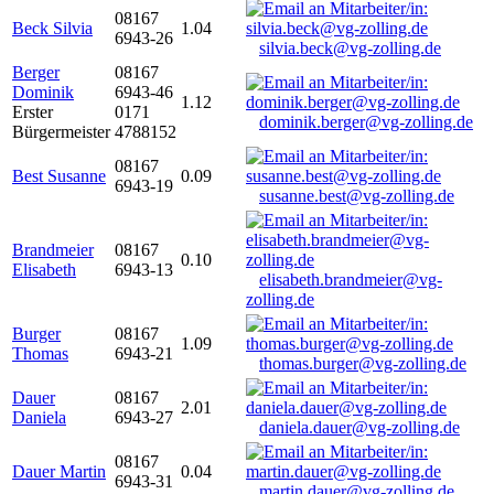
08167
Beck Silvia
1.04
6943-26
silvia.beck@vg-zolling.de
Berger
08167
Dominik
6943-46
1.12
Erster
0171
dominik.berger@vg-zolling.de
Bürgermeister
4788152
08167
Best Susanne
0.09
6943-19
susanne.best@vg-zolling.de
Brandmeier
08167
0.10
Elisabeth
6943-13
elisabeth.brandmeier@vg-
zolling.de
Burger
08167
1.09
Thomas
6943-21
thomas.burger@vg-zolling.de
Dauer
08167
2.01
Daniela
6943-27
daniela.dauer@vg-zolling.de
08167
Dauer Martin
0.04
6943-31
martin.dauer@vg-zolling.de