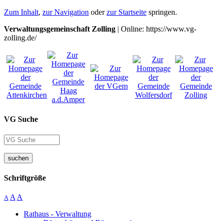
Zum Inhalt
,
zur Navigation
oder
zur Startseite
springen.
Verwaltungsgemeinschaft Zolling
| Online: https://www.vg-
zolling.de/
VG Suche
suchen
Schriftgröße
A
A
A
Rathaus - Verwaltung