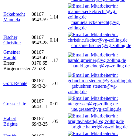
Eckebrecht
08167
1.14
Manuela
6943-59
manuela.eckebrecht@vg-
zolling.de
Fischer
08167
0.14
Christine
6943-28
christine.fischer@vg-zolling.de
Gmeiner
08167
Harald
6943-47
1.17
Erster
0170 65
harald.gmeiner@vg-zolling.de
Bürgermeister
72 528
08167
Götz Renate
1.01
6943-24
gebuehren.steuern@vg-
zolling.de
08167
Gresser Ute
0.01
6943-11
ute.gresser@vg-zolling.de
Haberl
08167
1.05
Brigitte
6943-25
brigitte.haberl@vg-zolling.de