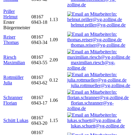
zolling.de
Priller
Helmut
08167
1.13
Erster
6943-18
helmut.priller@vg-zolling.de
Bürgermeister
Reiser
08167
1.09
Thomas
6943-34
thomas.reiser@vg-zolling.de
Riesch
08167
2.09
Maximilian
6943-55
maximilian.riesch@vg-
zolling.de
Rottmüller
08167
0.12
Julia
6943-62
julia.rottmueller@vg-zolling.de
Schranner
08167
1.06
Florian
6943-17
florian.schranner@vg-
zolling.de
08167
Schütt Lukas
1.15
6943-20
lukas.schuett@vg-zolling.de
08167