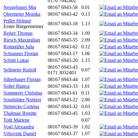
0170 7942402
Neugebauer Mia
08167 6943-58
0.01
Obermeier Monika
08167 6943-42
0.13
Priller Helmut
08167 6943-18
1.13
Erster Bürgermeister
Reiser Thomas
08167 6943-34
1.09
Riesch Maximilian
08167 6943-55
2.09
Rottmüller Julia
08167 6943-62
0.12
Schranner Florian
08167 6943-17
1.06
Schütt Lukas
08167 6943-20
1.15
08167 6943-43
Sellmeier Rudolf
0.07
0171 3032403
Silberbauer Florian
08167 6943-44
1.07
Soller Bianca
08167 6943-33
1.01
Sommerer Christina
08167 6943-61
0.11
Sonnhütter Norbert
08167 6943-22
2.06
Steinecke Corinna
08167 6943-32
0.03
Thalmair Brigitte
08167 6943-45
1.03
Toth Marlene
0.07
Vogl Alexandra
08167 6943-39
1.02
Vrhovnik Daniel
08167 6943-37
1.07