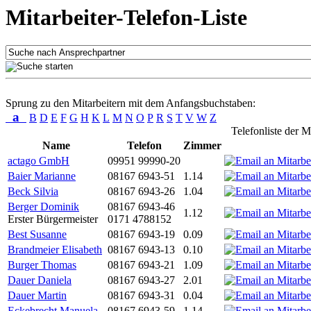
Mitarbeiter-Telefon-Liste
Sprung zu den Mitarbeitern mit dem Anfangsbuchstaben:
a
B
D
E
F
G
H
K
L
M
N
O
P
R
S
T
V
W
Z
Telefonliste der M
Name
Telefon
Zimmer
actago GmbH
09951 99990-20
Baier Marianne
08167 6943-51
1.14
Beck Silvia
08167 6943-26
1.04
Berger Dominik
08167 6943-46
1.12
Erster Bürgermeister
0171 4788152
Best Susanne
08167 6943-19
0.09
Brandmeier Elisabeth
08167 6943-13
0.10
Burger Thomas
08167 6943-21
1.09
Dauer Daniela
08167 6943-27
2.01
Dauer Martin
08167 6943-31
0.04
Eckebrecht Manuela
08167 6943-59
1.14