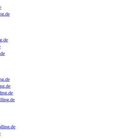
e
ng.de
g.de
e
.de
ng.de
ng.de
ling.de
lling.de
lling.de
e