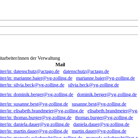
itarbeiter/innen der Verwaltung
Mail
datenschutz@actago.de
marianne.baier@vg-zolling.de
silvia.beck@vg-zolling.de
dominik.berger@vg-zolling.de
susanne.best@vg-zolling.de
elisabeth.brandmeier@vg-
thomas.burger@vg-zolling.de
daniela.dauer@vg-zolling.de
martin.dauer@vg-zolling.de
manuela.eckebrecht@vg-zo