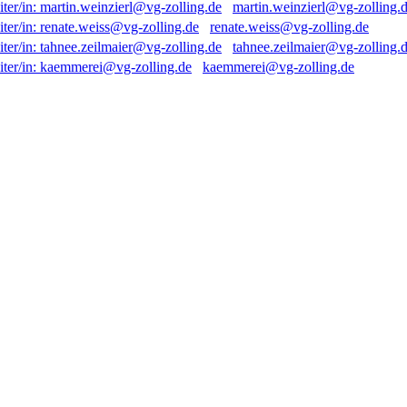
martin.weinzierl@vg-zolling.
renate.weiss@vg-zolling.de
tahnee.zeilmaier@vg-zolling.
kaemmerei@vg-zolling.de