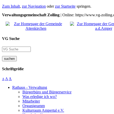
Zum Inhalt
,
zur Navigation
oder
zur Startseite
springen.
Verwaltungsgemeinschaft Zolling
| Online: https://www.vg-zolling.
VG Suche
suchen
Schriftgröße
A
A
A
Rathaus - Verwaltung
Bürgerbüro und Bürgerservice
Was erledige ich wo?
Mitarbeiter
Organigramm
Kulturraum Ampertal e.V.