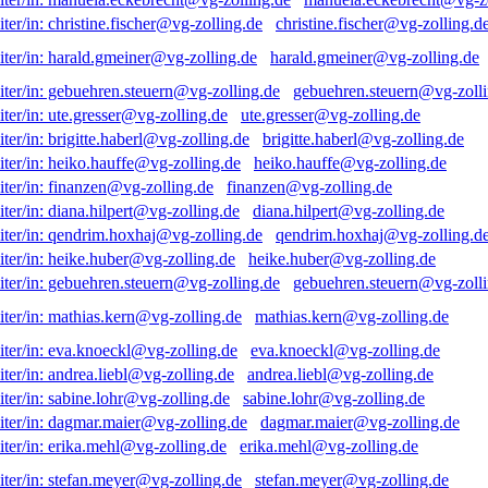
christine.fischer@vg-zolling.d
harald.gmeiner@vg-zolling.de
gebuehren.steuern@vg-zolli
ute.gresser@vg-zolling.de
brigitte.haberl@vg-zolling.de
heiko.hauffe@vg-zolling.de
finanzen@vg-zolling.de
diana.hilpert@vg-zolling.de
qendrim.hoxhaj@vg-zolling.d
heike.huber@vg-zolling.de
gebuehren.steuern@vg-zolli
mathias.kern@vg-zolling.de
eva.knoeckl@vg-zolling.de
andrea.liebl@vg-zolling.de
sabine.lohr@vg-zolling.de
dagmar.maier@vg-zolling.de
erika.mehl@vg-zolling.de
stefan.meyer@vg-zolling.de