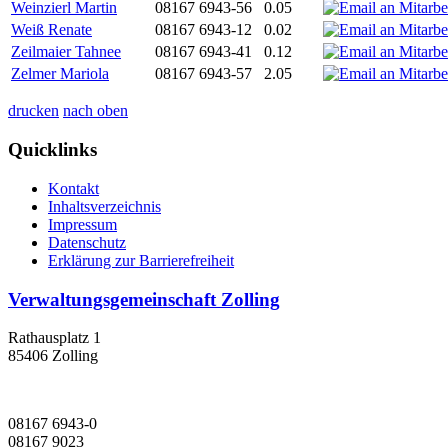
Weinzierl Martin
08167 6943-56
0.05
Weiß Renate
08167 6943-12
0.02
Zeilmaier Tahnee
08167 6943-41
0.12
Zelmer Mariola
08167 6943-57
2.05
drucken
nach oben
Quicklinks
Kontakt
Inhaltsverzeichnis
Impressum
Datenschutz
Erklärung zur Barrierefreiheit
Verwaltungsgemeinschaft Zolling
Rathausplatz 1
85406 Zolling
08167 6943-0
08167 9023