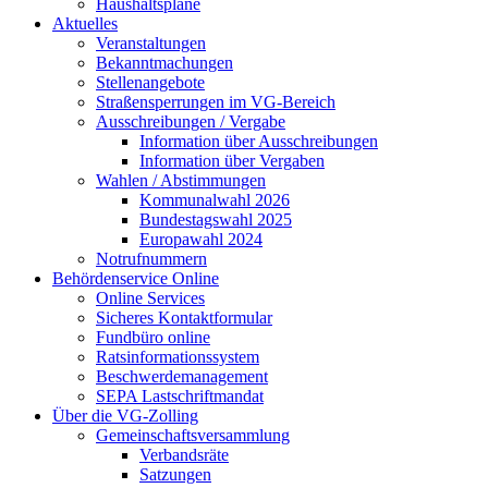
Haushaltspläne
Aktuelles
Veranstaltungen
Bekanntmachungen
Stellenangebote
Straßensperrungen im VG-Bereich
Ausschreibungen / Vergabe
Information über Ausschreibungen
Information über Vergaben
Wahlen / Abstimmungen
Kommunalwahl 2026
Bundestagswahl 2025
Europawahl 2024
Notrufnummern
Behördenservice Online
Online Services
Sicheres Kontaktformular
Fundbüro online
Ratsinformationssystem
Beschwerdemanagement
SEPA Lastschriftmandat
Über die VG-Zolling
Gemeinschaftsversammlung
Verbandsräte
Satzungen