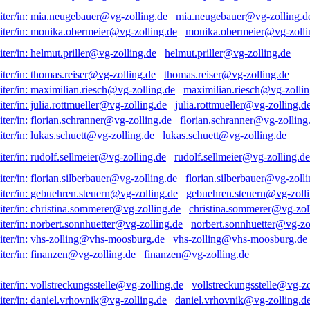
mia.neugebauer@vg-zolling.d
monika.obermeier@vg-zolli
helmut.priller@vg-zolling.de
thomas.reiser@vg-zolling.de
maximilian.riesch@vg-zollin
julia.rottmueller@vg-zolling.d
florian.schranner@vg-zolling
lukas.schuett@vg-zolling.de
rudolf.sellmeier@vg-zolling.de
florian.silberbauer@vg-zolli
gebuehren.steuern@vg-zolli
christina.sommerer@vg-zol
norbert.sonnhuetter@vg-zo
vhs-zolling@vhs-moosburg.de
finanzen@vg-zolling.de
vollstreckungsstelle@vg-zo
daniel.vrhovnik@vg-zolling.d