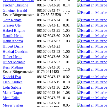
Fischer Christine
08167 6943-28
0.14
Gmeiner Harald
08167 6943-47
1.17
Erster Bürgermeister
0170 65 72 528
Götz Renate
08167 6943-24
1.01
Gresser Ute
08167 6943-11
0.01
Haberl Brigitte
08167 6943-25
1.05
Hauffe Heiko
08167 6943-60
2.09
Hauk Andrea
08167 6943-63
1.03
Hilpert Diana
08167 6943-23
Hoxhaj Qendrim
08167 6943-53
1.06
Huber Heike
08167 6943-66
2.01
Huber Melanie
08167 6943-52
1.01
Kern Mathias
08167 6943-30
1.16
Erster Bürgermeister
0175 2614485
Knöckl Eva
08167 6943-12
0.02
Liebl Andrea
08167 6943-15
0.10
Lohr Sabine
08167 6943-36
2.05
Maier Dagmar
08167 6943-16
1.08
Mehl Erika
08167 6943-35
0.14
08167 6943-50
Meyer Stefan
0.05