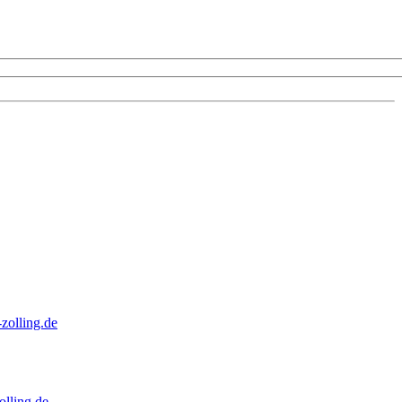
zolling.de
lling.de