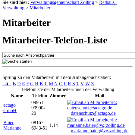
Sie sind hier:
Verwaltungsgemeinschaft Zolling
>
Rathaus -
Verwaltung
>
Mitarbeiter
Mitarbeiter
Mitarbeiter-Telefon-Liste
Sprung zu den Mitarbeitern mit dem Anfangsbuchstaben:
a
B
D
E
F
G
H
K
L
M
N
O
P
R
S
T
V
W
Z
Telefonliste der Mitarbeiter/innen der Verwaltung
Name
Telefon
Zimmer
Mail
09951
actago
99990-
GmbH
20
datenschutz@actago.de
Baier
08167
1.14
Marianne
6943-51
marianne.baier@vg-zolling.de