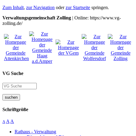
Zum Inhalt
,
zur Navigation
oder
zur Startseite
springen.
Verwaltungsgemeinschaft Zolling
| Online: https://www.vg-
zolling.de/
VG Suche
suchen
Schriftgröße
A
A
A
Rathaus - Verwaltung