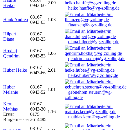
Hauffe
08167
2.09
Heiko
6943-60
heiko.hauffe@vg-zolling.de
08167
Hauk Andrea
1.03
6943-63
finanzen@vg-zolling.de
Hilpert
08167
Diana
6943-23
diana.hilpert@vg-zolling.de
Hoxhaj
08167
1.06
Qendrim
6943-53
qendrim.hoxhaj@vg-zolling.de
08167
Huber Heike
2.01
6943-66
heike.huber@vg-zolling.de
Huber
08167
1.01
Melanie
6943-52
gebuehren.steuern@vg-
zolling.de
Kern
08167
Mathias
6943-30
1.16
Erster
0175
mathias.kern@vg-zolling.de
Bürgermeister
2614485
08167