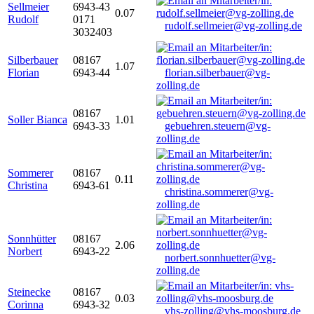
Sellmeier
6943-43
0.07
Rudolf
0171
rudolf.sellmeier@vg-zolling.de
3032403
Silberbauer
08167
1.07
Florian
6943-44
florian.silberbauer@vg-
zolling.de
08167
Soller Bianca
1.01
6943-33
gebuehren.steuern@vg-
zolling.de
Sommerer
08167
0.11
Christina
6943-61
christina.sommerer@vg-
zolling.de
Sonnhütter
08167
2.06
Norbert
6943-22
norbert.sonnhuetter@vg-
zolling.de
Steinecke
08167
0.03
Corinna
6943-32
vhs-zolling@vhs-moosburg.de