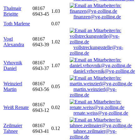
Thalmair
08167
1.03
Brigitte
6943-45
finanzen@vg-zolling.de
Toth Marlene
0.07
Vogl
08167
1.02
Alexandra
6943-39
vollstreckungsstelle@vg-
zolling.de
Vrhovnik
08167
1.07
Daniel
6943-37
daniel.vrhovnik@vg-zolling.de
Weinzierl
08167
0.05
Martin
6943-56
martin.weinzierl@vg-
zolling.de
08167
Weiß Renate
0.02
6943-12
renate.weiss@vg-zolling.de
Zeilmaier
08167
0.12
Tahnee
6943-41
tahnee.zeilmaier@vg-
zolling.de