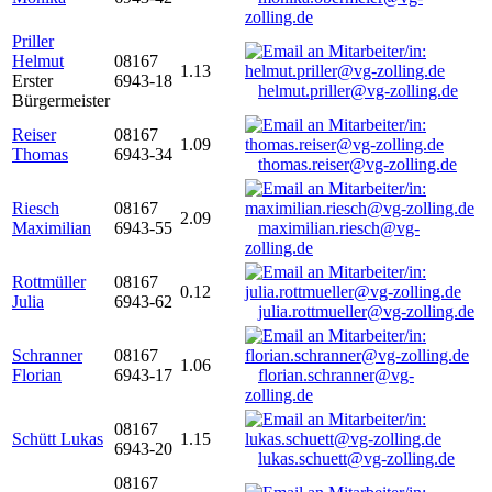
zolling.de
Priller
Helmut
08167
1.13
Erster
6943-18
helmut.priller@vg-zolling.de
Bürgermeister
Reiser
08167
1.09
Thomas
6943-34
thomas.reiser@vg-zolling.de
Riesch
08167
2.09
Maximilian
6943-55
maximilian.riesch@vg-
zolling.de
Rottmüller
08167
0.12
Julia
6943-62
julia.rottmueller@vg-zolling.de
Schranner
08167
1.06
Florian
6943-17
florian.schranner@vg-
zolling.de
08167
Schütt Lukas
1.15
6943-20
lukas.schuett@vg-zolling.de
08167