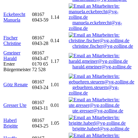
Eckebrecht
08167
1.14
Manuela
6943-59
manuela.eckebrecht@vg-
zolling.de
Fischer
08167
0.14
Christine
6943-28
christine.fischer@vg-zolling.de
Gmeiner
08167
Harald
6943-47
1.17
Erster
0170 65
harald.gmeiner@vg-zolling.de
Bürgermeister
72 528
08167
Götz Renate
1.01
6943-24
gebuehren.steuern@vg-
zolling.de
08167
Gresser Ute
0.01
6943-11
ute.gresser@vg-zolling.de
Haberl
08167
1.05
Brigitte
6943-25
brigitte.haberl@vg-zolling.de