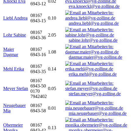
Knöckl Eva
0.02
6943-12
eva.knoeckl@vg-zolling.de
08167
Liebl Andrea
0.10
6943-15
andrea.liebl@vg-zolling.de
08167
Lohr Sabine
2.05
6943-36
sabine.lohr@vg-zolling.de
Maier
08167
1.08
Dagmar
6943-16
dagmar.maier@vg-zolling.de
08167
Mehl Erika
0.14
6943-35
erika.mehl@vg-zolling.de
08167
6943-50
Meyer Stefan
0.05
0170
stefan.meyer@vg-zolling.de
7942402
Neugebauer
08167
0.01
Mia
6943-58
mia.neugebauer@vg-zolling.de
Obermeier
08167
0.13
Monika
6943-42
monika.obermeier@vg-