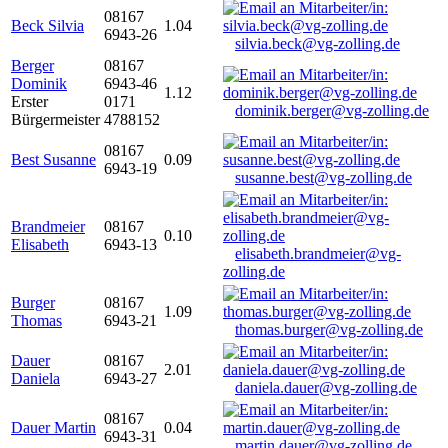
08167
Beck Silvia
1.04
6943-26
silvia.beck@vg-zolling.de
Berger
08167
Dominik
6943-46
1.12
Erster
0171
dominik.berger@vg-zolling.de
Bürgermeister
4788152
08167
Best Susanne
0.09
6943-19
susanne.best@vg-zolling.de
Brandmeier
08167
0.10
Elisabeth
6943-13
elisabeth.brandmeier@vg-
zolling.de
Burger
08167
1.09
Thomas
6943-21
thomas.burger@vg-zolling.de
Dauer
08167
2.01
Daniela
6943-27
daniela.dauer@vg-zolling.de
08167
Dauer Martin
0.04
6943-31
martin.dauer@vg-zolling.de