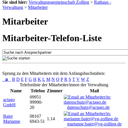
Sie sind hier:
Verwaltungsgemeinschaft Zolling
>
Rathaus -
Verwaltung
>
Mitarbeiter
Mitarbeiter
Mitarbeiter-Telefon-Liste
Sprung zu den Mitarbeitern mit dem Anfangsbuchstaben:
a
B
D
E
F
G
H
K
L
M
N
O
P
R
S
T
V
W
Z
Telefonliste der Mitarbeiter/innen der Verwaltung
Name
Telefon
Zimmer
Mail
09951
actago
99990-
GmbH
20
datenschutz@actago.de
Baier
08167
1.14
Marianne
6943-51
marianne.baier@vg-zolling.de