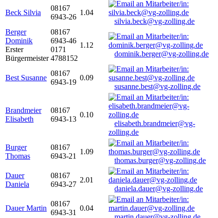
08167
Beck Silvia
1.04
6943-26
silvia.beck@vg-zolling.de
Berger
08167
Dominik
6943-46
1.12
Erster
0171
dominik.berger@vg-zolling.de
Bürgermeister
4788152
08167
Best Susanne
0.09
6943-19
susanne.best@vg-zolling.de
Brandmeier
08167
0.10
Elisabeth
6943-13
elisabeth.brandmeier@vg-
zolling.de
Burger
08167
1.09
Thomas
6943-21
thomas.burger@vg-zolling.de
Dauer
08167
2.01
Daniela
6943-27
daniela.dauer@vg-zolling.de
08167
Dauer Martin
0.04
6943-31
martin.dauer@vg-zolling.de