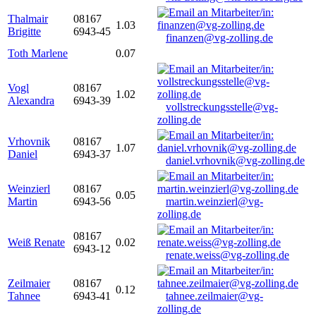
Thalmair
08167
1.03
Brigitte
6943-45
finanzen@vg-zolling.de
Toth Marlene
0.07
Vogl
08167
1.02
Alexandra
6943-39
vollstreckungsstelle@vg-
zolling.de
Vrhovnik
08167
1.07
Daniel
6943-37
daniel.vrhovnik@vg-zolling.de
Weinzierl
08167
0.05
Martin
6943-56
martin.weinzierl@vg-
zolling.de
08167
Weiß Renate
0.02
6943-12
renate.weiss@vg-zolling.de
Zeilmaier
08167
0.12
Tahnee
6943-41
tahnee.zeilmaier@vg-
zolling.de