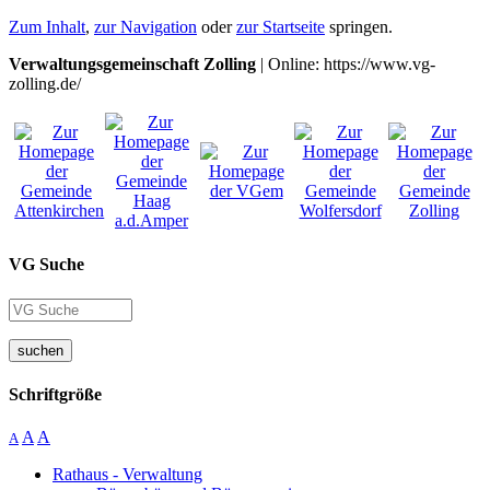
Zum Inhalt
,
zur Navigation
oder
zur Startseite
springen.
Verwaltungsgemeinschaft Zolling
| Online: https://www.vg-
zolling.de/
VG Suche
suchen
Schriftgröße
A
A
A
Rathaus - Verwaltung