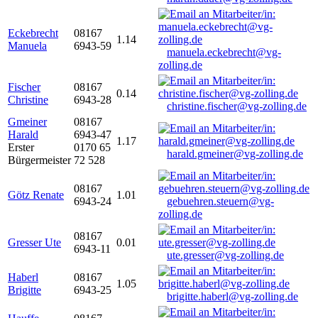
Eckebrecht
08167
1.14
Manuela
6943-59
manuela.eckebrecht@vg-
zolling.de
Fischer
08167
0.14
Christine
6943-28
christine.fischer@vg-zolling.de
Gmeiner
08167
Harald
6943-47
1.17
Erster
0170 65
harald.gmeiner@vg-zolling.de
Bürgermeister
72 528
08167
Götz Renate
1.01
6943-24
gebuehren.steuern@vg-
zolling.de
08167
Gresser Ute
0.01
6943-11
ute.gresser@vg-zolling.de
Haberl
08167
1.05
Brigitte
6943-25
brigitte.haberl@vg-zolling.de