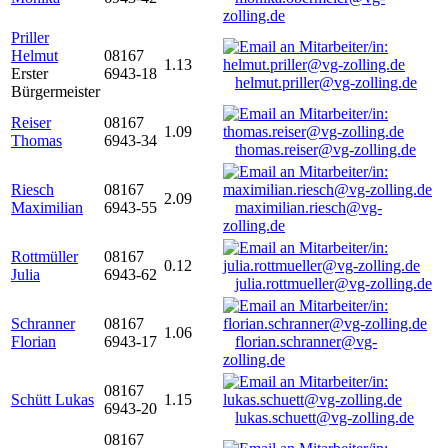
zolling.de
Priller
Helmut
08167
1.13
Erster
6943-18
helmut.priller@vg-zolling.de
Bürgermeister
Reiser
08167
1.09
Thomas
6943-34
thomas.reiser@vg-zolling.de
Riesch
08167
2.09
Maximilian
6943-55
maximilian.riesch@vg-
zolling.de
Rottmüller
08167
0.12
Julia
6943-62
julia.rottmueller@vg-zolling.de
Schranner
08167
1.06
Florian
6943-17
florian.schranner@vg-
zolling.de
08167
Schütt Lukas
1.15
6943-20
lukas.schuett@vg-zolling.de
08167