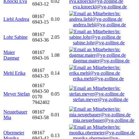
Knöckl Eva
0.02
6943-12
eva.knoeckl@vg-zolling.de
08167
Liebl Andrea
0.10
6943-15
andrea.liebl@vg-zolling.de
08167
Lohr Sabine
2.05
6943-36
sabine.lohr@vg-zolling.de
Maier
08167
1.08
Dagmar
6943-16
dagmar.maier@vg-zolling.de
08167
Mehl Erika
0.14
6943-35
erika.mehl@vg-zolling.de
08167
6943-50
Meyer Stefan
0.05
0170
stefan.meyer@vg-zolling.de
7942402
Neugebauer
08167
0.01
Mia
6943-58
mia.neugebauer@vg-zolling.de
Obermeier
08167
0.13
Monika
6943-42
monika.obermeier@vg-