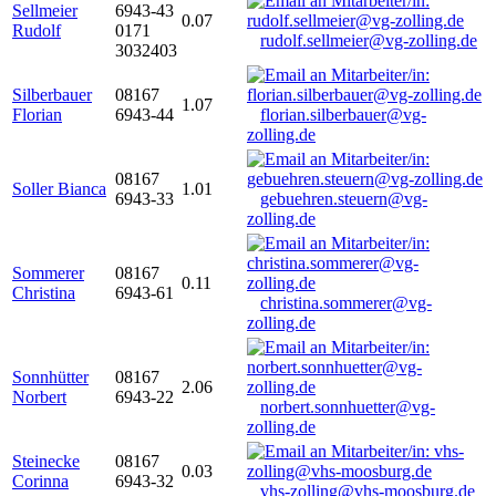
Sellmeier
6943-43
0.07
Rudolf
0171
rudolf.sellmeier@vg-zolling.de
3032403
Silberbauer
08167
1.07
Florian
6943-44
florian.silberbauer@vg-
zolling.de
08167
Soller Bianca
1.01
6943-33
gebuehren.steuern@vg-
zolling.de
Sommerer
08167
0.11
Christina
6943-61
christina.sommerer@vg-
zolling.de
Sonnhütter
08167
2.06
Norbert
6943-22
norbert.sonnhuetter@vg-
zolling.de
Steinecke
08167
0.03
Corinna
6943-32
vhs-zolling@vhs-moosburg.de