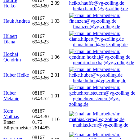
Hauffe
08167
2.09
Heiko
6943-60
heiko.hauffe@vg-zolling.de
08167
Hauk Andrea
1.03
6943-63
finanzen@vg-zolling.de
Hilpert
08167
Diana
6943-23
diana.hilpert@vg-zolling.de
Hoxhaj
08167
1.06
Qendrim
6943-53
qendrim.hoxhaj@vg-zolling.de
08167
Huber Heike
2.01
6943-66
heike.huber@vg-zolling.de
Huber
08167
1.01
Melanie
6943-52
gebuehren.steuern@vg-
zolling.de
Kern
08167
Mathias
6943-30
1.16
Erster
0175
mathias.kern@vg-zolling.de
Bürgermeister
2614485
08167