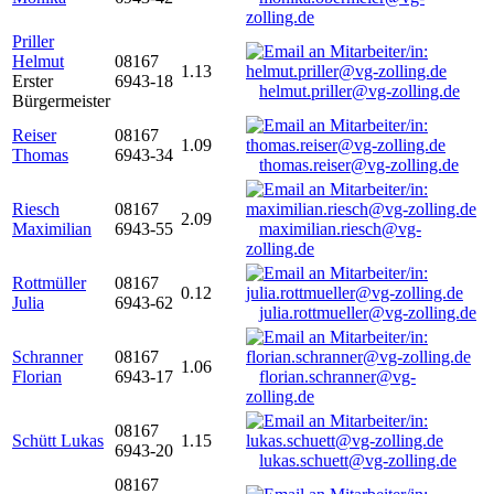
zolling.de
Priller
Helmut
08167
1.13
Erster
6943-18
helmut.priller@vg-zolling.de
Bürgermeister
Reiser
08167
1.09
Thomas
6943-34
thomas.reiser@vg-zolling.de
Riesch
08167
2.09
Maximilian
6943-55
maximilian.riesch@vg-
zolling.de
Rottmüller
08167
0.12
Julia
6943-62
julia.rottmueller@vg-zolling.de
Schranner
08167
1.06
Florian
6943-17
florian.schranner@vg-
zolling.de
08167
Schütt Lukas
1.15
6943-20
lukas.schuett@vg-zolling.de
08167