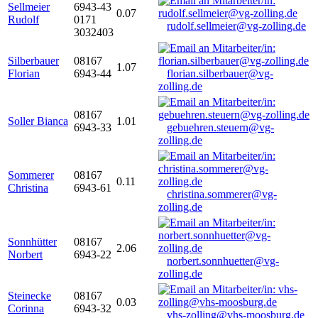
Sellmeier
6943-43
0.07
Rudolf
0171
rudolf.sellmeier@vg-zolling.de
3032403
Silberbauer
08167
1.07
Florian
6943-44
florian.silberbauer@vg-
zolling.de
08167
Soller Bianca
1.01
6943-33
gebuehren.steuern@vg-
zolling.de
Sommerer
08167
0.11
Christina
6943-61
christina.sommerer@vg-
zolling.de
Sonnhütter
08167
2.06
Norbert
6943-22
norbert.sonnhuetter@vg-
zolling.de
Steinecke
08167
0.03
Corinna
6943-32
vhs-zolling@vhs-moosburg.de