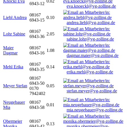
Knöckl Eva
0.02
6943-12
eva.knoeckl@vg-zolling.de
08167
Liebl Andrea
0.10
6943-15
andrea.liebl@vg-zolling.de
08167
Lohr Sabine
2.05
6943-36
sabine.lohr@vg-zolling.de
Maier
08167
1.08
Dagmar
6943-16
dagmar.maier@vg-zolling.de
08167
Mehl Erika
0.14
6943-35
erika.mehl@vg-zolling.de
08167
6943-50
Meyer Stefan
0.05
0170
stefan.meyer@vg-zolling.de
7942402
Neugebauer
08167
0.01
Mia
6943-58
mia.neugebauer@vg-zolling.de
Obermeier
08167
0.13
Monika
6943-42
monika.obermeier@vg-