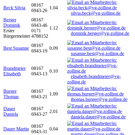
08167
Beck Silvia
1.04
6943-26
silvia.beck@vg-zolling.de
Berger
08167
Dominik
6943-46
1.12
Erster
0171
dominik.berger@vg-zolling.de
Bürgermeister
4788152
08167
Best Susanne
0.09
6943-19
susanne.best@vg-zolling.de
Brandmeier
08167
0.10
Elisabeth
6943-13
elisabeth.brandmeier@vg-
zolling.de
Burger
08167
1.09
Thomas
6943-21
thomas.burger@vg-zolling.de
Dauer
08167
2.01
Daniela
6943-27
daniela.dauer@vg-zolling.de
08167
Dauer Martin
0.04
6943-31
martin.dauer@vg-zolling.de