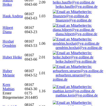
Hauffe
08167
2.09
Heiko
6943-60
heiko.hauffe@vg-zolling.de
08167
Hauk Andrea
1.03
6943-63
finanzen@vg-zolling.de
Hilpert
08167
Diana
6943-23
diana.hilpert@vg-zolling.de
Hoxhaj
08167
1.06
Qendrim
6943-53
qendrim.hoxhaj@vg-zolling.de
08167
Huber Heike
2.01
6943-66
heike.huber@vg-zolling.de
Huber
08167
1.01
Melanie
6943-52
gebuehren.steuern@vg-
zolling.de
Kern
08167
Mathias
6943-30
1.16
Erster
0175
mathias.kern@vg-zolling.de
Bürgermeister
2614485
08167