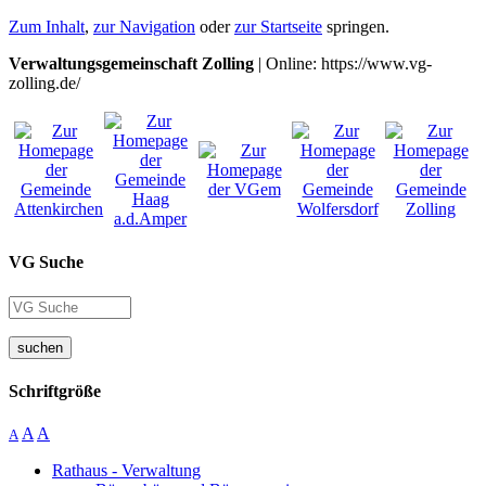
Zum Inhalt
,
zur Navigation
oder
zur Startseite
springen.
Verwaltungsgemeinschaft Zolling
| Online: https://www.vg-
zolling.de/
VG Suche
suchen
Schriftgröße
A
A
A
Rathaus - Verwaltung