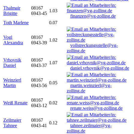
Thalmair
08167
1.03
Brigitte
6943-45
finanzen@vg-zolling.de
Toth Marlene
0.07
Vogl
08167
1.02
Alexandra
6943-39
vollstreckungsstelle@vg-
zolling.de
Vrhovnik
08167
1.07
Daniel
6943-37
daniel.vrhovnik@vg-zolling.de
Weinzierl
08167
0.05
Martin
6943-56
martin.weinzierl@vg-
zolling.de
08167
Weiß Renate
0.02
6943-12
renate.weiss@vg-zolling.de
Zeilmaier
08167
0.12
Tahnee
6943-41
tahnee.zeilmaier@vg-
zolling.de