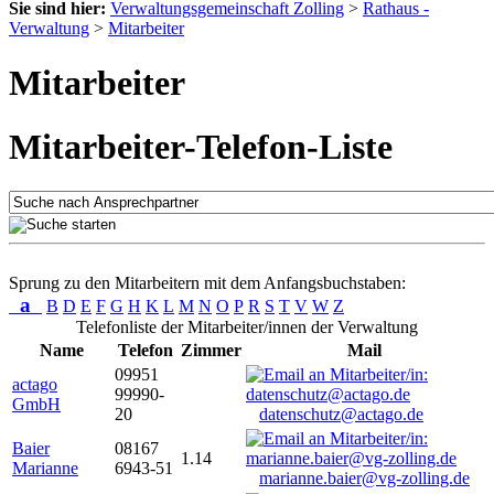
Sie sind hier:
Verwaltungsgemeinschaft Zolling
>
Rathaus -
Verwaltung
>
Mitarbeiter
Mitarbeiter
Mitarbeiter-Telefon-Liste
Sprung zu den Mitarbeitern mit dem Anfangsbuchstaben:
a
B
D
E
F
G
H
K
L
M
N
O
P
R
S
T
V
W
Z
Telefonliste der Mitarbeiter/innen der Verwaltung
Name
Telefon
Zimmer
Mail
09951
actago
99990-
GmbH
20
datenschutz@actago.de
Baier
08167
1.14
Marianne
6943-51
marianne.baier@vg-zolling.de