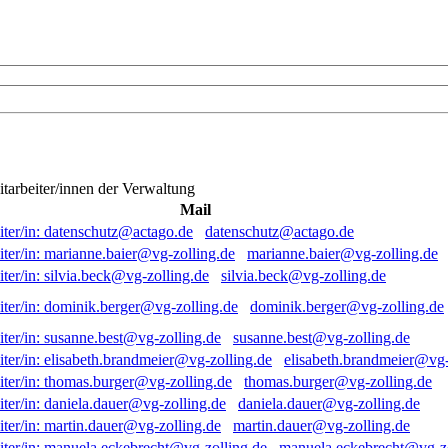
itarbeiter/innen der Verwaltung
Mail
datenschutz@actago.de
marianne.baier@vg-zolling.de
silvia.beck@vg-zolling.de
dominik.berger@vg-zolling.de
susanne.best@vg-zolling.de
elisabeth.brandmeier@vg-
thomas.burger@vg-zolling.de
daniela.dauer@vg-zolling.de
martin.dauer@vg-zolling.de
manuela.eckebrecht@vg-zo