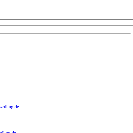
zolling.de
lling.de