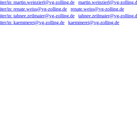
martin.weinzierl@vg-zolling.
renate.weiss@vg-zolling.de
tahnee.zeilmaier@vg-zolling.
kaemmerei@vg-zolling.de