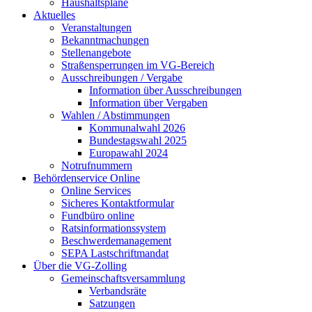
Haushaltspläne
Aktuelles
Veranstaltungen
Bekanntmachungen
Stellenangebote
Straßensperrungen im VG-Bereich
Ausschreibungen / Vergabe
Information über Ausschreibungen
Information über Vergaben
Wahlen / Abstimmungen
Kommunalwahl 2026
Bundestagswahl 2025
Europawahl 2024
Notrufnummern
Behördenservice Online
Online Services
Sicheres Kontaktformular
Fundbüro online
Ratsinformationssystem
Beschwerdemanagement
SEPA Lastschriftmandat
Über die VG-Zolling
Gemeinschaftsversammlung
Verbandsräte
Satzungen