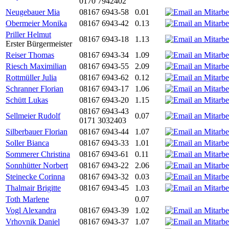
0170 7942402
Neugebauer Mia
08167 6943-58
0.01
Obermeier Monika
08167 6943-42
0.13
Priller Helmut
08167 6943-18
1.13
Erster Bürgermeister
Reiser Thomas
08167 6943-34
1.09
Riesch Maximilian
08167 6943-55
2.09
Rottmüller Julia
08167 6943-62
0.12
Schranner Florian
08167 6943-17
1.06
Schütt Lukas
08167 6943-20
1.15
08167 6943-43
Sellmeier Rudolf
0.07
0171 3032403
Silberbauer Florian
08167 6943-44
1.07
Soller Bianca
08167 6943-33
1.01
Sommerer Christina
08167 6943-61
0.11
Sonnhütter Norbert
08167 6943-22
2.06
Steinecke Corinna
08167 6943-32
0.03
Thalmair Brigitte
08167 6943-45
1.03
Toth Marlene
0.07
Vogl Alexandra
08167 6943-39
1.02
Vrhovnik Daniel
08167 6943-37
1.07