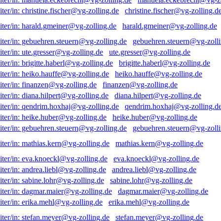
christine.fischer@vg-zolling.d
harald.gmeiner@vg-zolling.de
gebuehren.steuern@vg-zolli
ute.gresser@vg-zolling.de
brigitte.haberl@vg-zolling.de
heiko.hauffe@vg-zolling.de
finanzen@vg-zolling.de
diana.hilpert@vg-zolling.de
qendrim.hoxhaj@vg-zolling.d
heike.huber@vg-zolling.de
gebuehren.steuern@vg-zolli
mathias.kern@vg-zolling.de
eva.knoeckl@vg-zolling.de
andrea.liebl@vg-zolling.de
sabine.lohr@vg-zolling.de
dagmar.maier@vg-zolling.de
erika.mehl@vg-zolling.de
stefan.meyer@vg-zolling.de