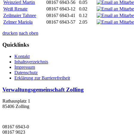
Weinzierl Martin
08167 6943-56
0.05
Weiß Renate
08167 6943-12
0.02
Zeilmaier Tahnee
08167 6943-41
0.12
Zelmer Mariola
08167 6943-57
2.05
drucken
nach oben
Quicklinks
Kontakt
Inhaltsverzeichnis
Impressum
Datenschutz
Erklärung zur Barrierefreiheit
Verwaltungsgemeinschaft Zolling
Rathausplatz 1
85406 Zolling
08167 6943-0
08167 9023