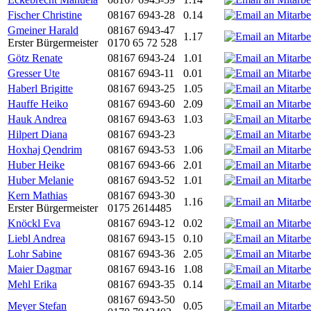
Fischer Christine
08167 6943-28
0.14
Gmeiner Harald
08167 6943-47
1.17
Erster Bürgermeister
0170 65 72 528
Götz Renate
08167 6943-24
1.01
Gresser Ute
08167 6943-11
0.01
Haberl Brigitte
08167 6943-25
1.05
Hauffe Heiko
08167 6943-60
2.09
Hauk Andrea
08167 6943-63
1.03
Hilpert Diana
08167 6943-23
Hoxhaj Qendrim
08167 6943-53
1.06
Huber Heike
08167 6943-66
2.01
Huber Melanie
08167 6943-52
1.01
Kern Mathias
08167 6943-30
1.16
Erster Bürgermeister
0175 2614485
Knöckl Eva
08167 6943-12
0.02
Liebl Andrea
08167 6943-15
0.10
Lohr Sabine
08167 6943-36
2.05
Maier Dagmar
08167 6943-16
1.08
Mehl Erika
08167 6943-35
0.14
08167 6943-50
Meyer Stefan
0.05