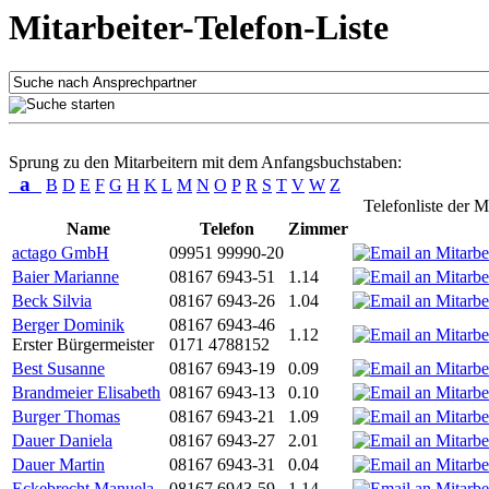
Mitarbeiter-Telefon-Liste
Sprung zu den Mitarbeitern mit dem Anfangsbuchstaben:
a
B
D
E
F
G
H
K
L
M
N
O
P
R
S
T
V
W
Z
Telefonliste der M
Name
Telefon
Zimmer
actago GmbH
09951 99990-20
Baier Marianne
08167 6943-51
1.14
Beck Silvia
08167 6943-26
1.04
Berger Dominik
08167 6943-46
1.12
Erster Bürgermeister
0171 4788152
Best Susanne
08167 6943-19
0.09
Brandmeier Elisabeth
08167 6943-13
0.10
Burger Thomas
08167 6943-21
1.09
Dauer Daniela
08167 6943-27
2.01
Dauer Martin
08167 6943-31
0.04
Eckebrecht Manuela
08167 6943-59
1.14