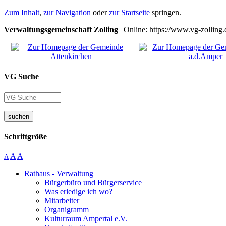
Zum Inhalt
,
zur Navigation
oder
zur Startseite
springen.
Verwaltungsgemeinschaft Zolling
| Online: https://www.vg-zolling.
VG Suche
suchen
Schriftgröße
A
A
A
Rathaus - Verwaltung
Bürgerbüro und Bürgerservice
Was erledige ich wo?
Mitarbeiter
Organigramm
Kulturraum Ampertal e.V.