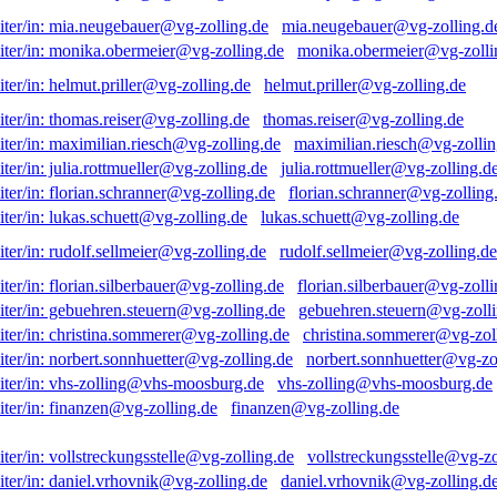
mia.neugebauer@vg-zolling.d
monika.obermeier@vg-zolli
helmut.priller@vg-zolling.de
thomas.reiser@vg-zolling.de
maximilian.riesch@vg-zollin
julia.rottmueller@vg-zolling.d
florian.schranner@vg-zolling
lukas.schuett@vg-zolling.de
rudolf.sellmeier@vg-zolling.de
florian.silberbauer@vg-zolli
gebuehren.steuern@vg-zolli
christina.sommerer@vg-zol
norbert.sonnhuetter@vg-zo
vhs-zolling@vhs-moosburg.de
finanzen@vg-zolling.de
vollstreckungsstelle@vg-zo
daniel.vrhovnik@vg-zolling.d