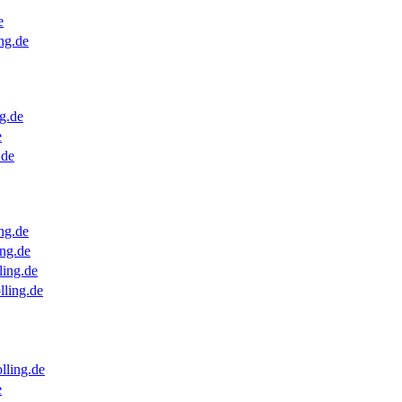
e
ng.de
g.de
e
.de
ng.de
ng.de
ling.de
lling.de
lling.de
e