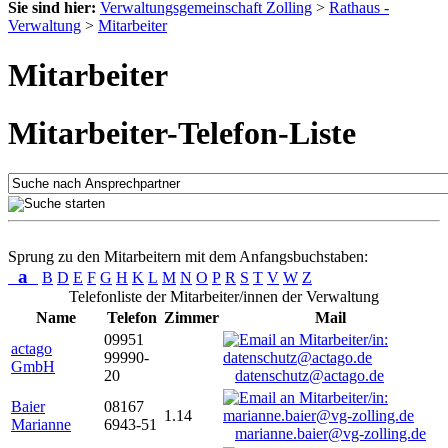
Sie sind hier:
Verwaltungsgemeinschaft Zolling
>
Rathaus -
Verwaltung
>
Mitarbeiter
Mitarbeiter
Mitarbeiter-Telefon-Liste
Sprung zu den Mitarbeitern mit dem Anfangsbuchstaben:
a
B
D
E
F
G
H
K
L
M
N
O
P
R
S
T
V
W
Z
Telefonliste der Mitarbeiter/innen der Verwaltung
Name
Telefon
Zimmer
Mail
09951
actago
99990-
GmbH
20
datenschutz@actago.de
Baier
08167
1.14
Marianne
6943-51
marianne.baier@vg-zolling.de