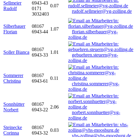
Sellmeier
6943-43
0.07
Rudolf
0171
rudolf.sellmeier@vg-zolling.de
3032403
Silberbauer
08167
1.07
Florian
6943-44
florian.silberbauer@vg-
zolling.de
08167
Soller Bianca
1.01
6943-33
gebuehren.steuern@vg-
zolling.de
Sommerer
08167
0.11
Christina
6943-61
christina.sommerer@vg-
zolling.de
Sonnhütter
08167
2.06
Norbert
6943-22
norbert.sonnhuetter@vg-
zolling.de
Steinecke
08167
0.03
Corinna
6943-32
vhs-zolling@vhs-moosburg.de