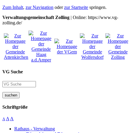
Zum Inhalt
,
zur Navigation
oder
zur Startseite
springen.
Verwaltungsgemeinschaft Zolling
| Online: https://www.vg-
zolling.de/
VG Suche
suchen
Schriftgröße
A
A
A
Rathaus - Verwaltung