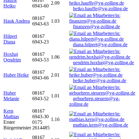
Hauffe
08167
2.09
Heiko
6943-60
heiko.hauffe@vg-zolling.de
08167
Hauk Andrea
1.03
6943-63
finanzen@vg-zolling.de
Hilpert
08167
Diana
6943-23
diana.hilpert@vg-zolling.de
Hoxhaj
08167
1.06
Qendrim
6943-53
qendrim.hoxhaj@vg-zolling.de
08167
Huber Heike
2.01
6943-66
heike.huber@vg-zolling.de
Huber
08167
1.01
Melanie
6943-52
gebuehren.steuern@vg-
zolling.de
Kern
08167
Mathias
6943-30
1.16
Erster
0175
mathias.kern@vg-zolling.de
Bürgermeister
2614485
08167