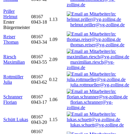
zolling.de
Priller
Helmut
08167
1.13
Erster
6943-18
helmut.priller@vg-zolling.de
Bürgermeister
Reiser
08167
1.09
Thomas
6943-34
thomas.reiser@vg-zolling.de
Riesch
08167
2.09
Maximilian
6943-55
maximilian.riesch@vg-
zolling.de
Rottmüller
08167
0.12
Julia
6943-62
julia.rottmueller@vg-zolling.de
Schranner
08167
1.06
Florian
6943-17
florian.schranner@vg-
zolling.de
08167
Schütt Lukas
1.15
6943-20
lukas.schuett@vg-zolling.de
08167