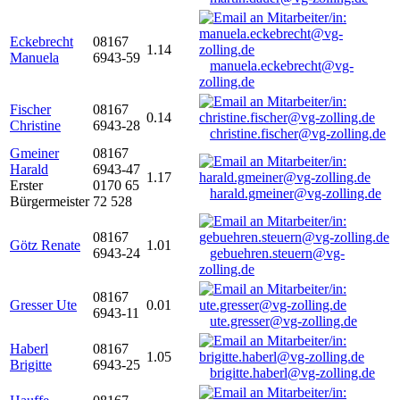
Eckebrecht
08167
1.14
Manuela
6943-59
manuela.eckebrecht@vg-
zolling.de
Fischer
08167
0.14
Christine
6943-28
christine.fischer@vg-zolling.de
Gmeiner
08167
Harald
6943-47
1.17
Erster
0170 65
harald.gmeiner@vg-zolling.de
Bürgermeister
72 528
08167
Götz Renate
1.01
6943-24
gebuehren.steuern@vg-
zolling.de
08167
Gresser Ute
0.01
6943-11
ute.gresser@vg-zolling.de
Haberl
08167
1.05
Brigitte
6943-25
brigitte.haberl@vg-zolling.de