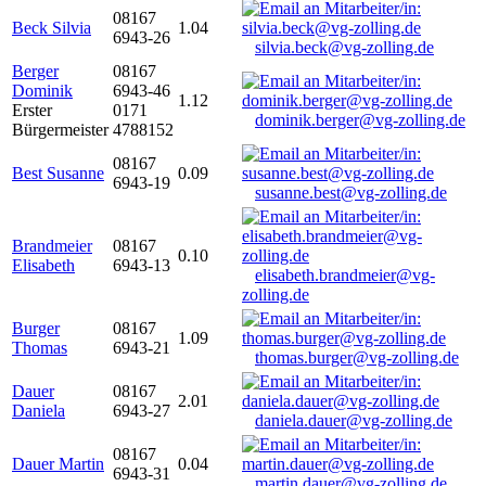
08167
Beck Silvia
1.04
6943-26
silvia.beck@vg-zolling.de
Berger
08167
Dominik
6943-46
1.12
Erster
0171
dominik.berger@vg-zolling.de
Bürgermeister
4788152
08167
Best Susanne
0.09
6943-19
susanne.best@vg-zolling.de
Brandmeier
08167
0.10
Elisabeth
6943-13
elisabeth.brandmeier@vg-
zolling.de
Burger
08167
1.09
Thomas
6943-21
thomas.burger@vg-zolling.de
Dauer
08167
2.01
Daniela
6943-27
daniela.dauer@vg-zolling.de
08167
Dauer Martin
0.04
6943-31
martin.dauer@vg-zolling.de