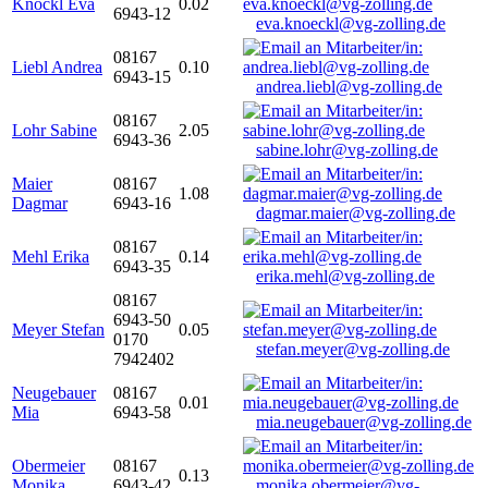
Knöckl Eva
0.02
6943-12
eva.knoeckl@vg-zolling.de
08167
Liebl Andrea
0.10
6943-15
andrea.liebl@vg-zolling.de
08167
Lohr Sabine
2.05
6943-36
sabine.lohr@vg-zolling.de
Maier
08167
1.08
Dagmar
6943-16
dagmar.maier@vg-zolling.de
08167
Mehl Erika
0.14
6943-35
erika.mehl@vg-zolling.de
08167
6943-50
Meyer Stefan
0.05
0170
stefan.meyer@vg-zolling.de
7942402
Neugebauer
08167
0.01
Mia
6943-58
mia.neugebauer@vg-zolling.de
Obermeier
08167
0.13
Monika
6943-42
monika.obermeier@vg-