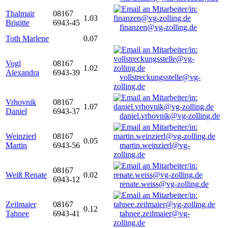
Thalmair
08167
1.03
Brigitte
6943-45
finanzen@vg-zolling.de
Toth Marlene
0.07
Vogl
08167
1.02
Alexandra
6943-39
vollstreckungsstelle@vg-
zolling.de
Vrhovnik
08167
1.07
Daniel
6943-37
daniel.vrhovnik@vg-zolling.de
Weinzierl
08167
0.05
Martin
6943-56
martin.weinzierl@vg-
zolling.de
08167
Weiß Renate
0.02
6943-12
renate.weiss@vg-zolling.de
Zeilmaier
08167
0.12
Tahnee
6943-41
tahnee.zeilmaier@vg-
zolling.de