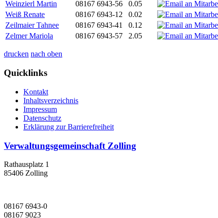
Weinzierl Martin
08167 6943-56
0.05
Weiß Renate
08167 6943-12
0.02
Zeilmaier Tahnee
08167 6943-41
0.12
Zelmer Mariola
08167 6943-57
2.05
drucken
nach oben
Quicklinks
Kontakt
Inhaltsverzeichnis
Impressum
Datenschutz
Erklärung zur Barrierefreiheit
Verwaltungsgemeinschaft Zolling
Rathausplatz 1
85406 Zolling
08167 6943-0
08167 9023