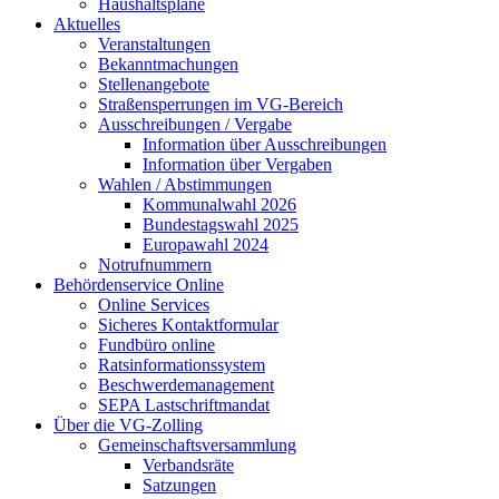
Haushaltspläne
Aktuelles
Veranstaltungen
Bekanntmachungen
Stellenangebote
Straßensperrungen im VG-Bereich
Ausschreibungen / Vergabe
Information über Ausschreibungen
Information über Vergaben
Wahlen / Abstimmungen
Kommunalwahl 2026
Bundestagswahl 2025
Europawahl 2024
Notrufnummern
Behördenservice Online
Online Services
Sicheres Kontaktformular
Fundbüro online
Ratsinformationssystem
Beschwerdemanagement
SEPA Lastschriftmandat
Über die VG-Zolling
Gemeinschaftsversammlung
Verbandsräte
Satzungen