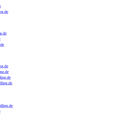
e
ng.de
g.de
e
.de
ng.de
ng.de
ling.de
lling.de
lling.de
e