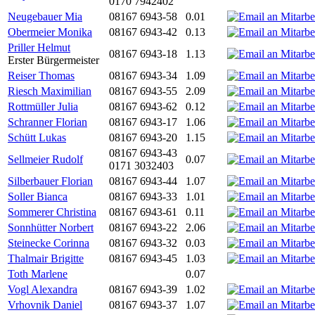
0170 7942402
Neugebauer Mia
08167 6943-58
0.01
Obermeier Monika
08167 6943-42
0.13
Priller Helmut
08167 6943-18
1.13
Erster Bürgermeister
Reiser Thomas
08167 6943-34
1.09
Riesch Maximilian
08167 6943-55
2.09
Rottmüller Julia
08167 6943-62
0.12
Schranner Florian
08167 6943-17
1.06
Schütt Lukas
08167 6943-20
1.15
08167 6943-43
Sellmeier Rudolf
0.07
0171 3032403
Silberbauer Florian
08167 6943-44
1.07
Soller Bianca
08167 6943-33
1.01
Sommerer Christina
08167 6943-61
0.11
Sonnhütter Norbert
08167 6943-22
2.06
Steinecke Corinna
08167 6943-32
0.03
Thalmair Brigitte
08167 6943-45
1.03
Toth Marlene
0.07
Vogl Alexandra
08167 6943-39
1.02
Vrhovnik Daniel
08167 6943-37
1.07