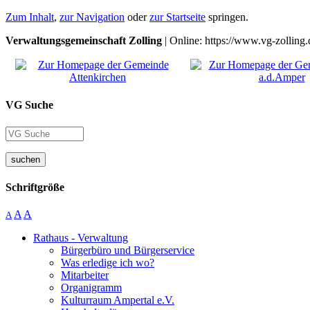
Zum Inhalt
,
zur Navigation
oder
zur Startseite
springen.
Verwaltungsgemeinschaft Zolling
| Online: https://www.vg-zolling.
VG Suche
suchen
Schriftgröße
A
A
A
Rathaus - Verwaltung
Bürgerbüro und Bürgerservice
Was erledige ich wo?
Mitarbeiter
Organigramm
Kulturraum Ampertal e.V.