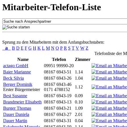
Mitarbeiter-Telefon-Liste
Sprung zu den Mitarbeitern mit dem Anfangsbuchstaben:
a
B
D
E
F
G
H
K
L
M
N
O
P
R
S
T
V
W
Z
Telefonliste der M
Name
Telefon
Zimmer
actago GmbH
09951 99990-20
Baier Marianne
08167 6943-51
1.14
Beck Silvia
08167 6943-26
1.04
Berger Dominik
08167 6943-46
1.12
Erster Bürgermeister
0171 4788152
Best Susanne
08167 6943-19
0.09
Brandmeier Elisabeth
08167 6943-13
0.10
Burger Thomas
08167 6943-21
1.09
Dauer Daniela
08167 6943-27
2.01
Dauer Martin
08167 6943-31
0.04
Eckebrecht Manuela
08167 6943-59
1.14