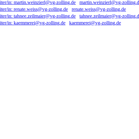
martin.weinzierl@vg-zolling.
renate.weiss@vg-zolling.de
tahnee.zeilmaier@vg-zolling.
kaemmerei@vg-zolling.de