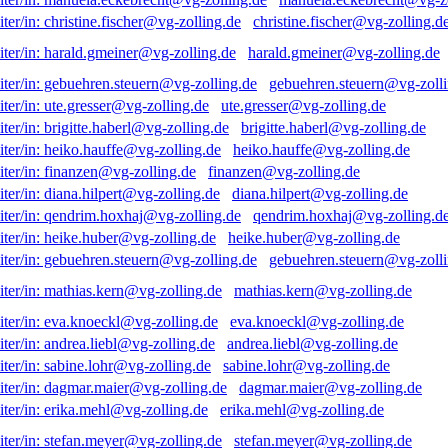
christine.fischer@vg-zolling.d
harald.gmeiner@vg-zolling.de
gebuehren.steuern@vg-zolli
ute.gresser@vg-zolling.de
brigitte.haberl@vg-zolling.de
heiko.hauffe@vg-zolling.de
finanzen@vg-zolling.de
diana.hilpert@vg-zolling.de
qendrim.hoxhaj@vg-zolling.d
heike.huber@vg-zolling.de
gebuehren.steuern@vg-zolli
mathias.kern@vg-zolling.de
eva.knoeckl@vg-zolling.de
andrea.liebl@vg-zolling.de
sabine.lohr@vg-zolling.de
dagmar.maier@vg-zolling.de
erika.mehl@vg-zolling.de
stefan.meyer@vg-zolling.de