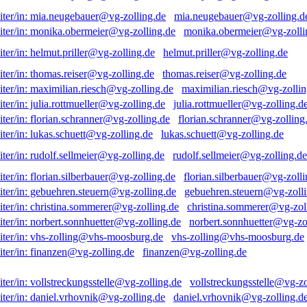
mia.neugebauer@vg-zolling.d
monika.obermeier@vg-zolli
helmut.priller@vg-zolling.de
thomas.reiser@vg-zolling.de
maximilian.riesch@vg-zollin
julia.rottmueller@vg-zolling.d
florian.schranner@vg-zolling
lukas.schuett@vg-zolling.de
rudolf.sellmeier@vg-zolling.de
florian.silberbauer@vg-zolli
gebuehren.steuern@vg-zolli
christina.sommerer@vg-zol
norbert.sonnhuetter@vg-zo
vhs-zolling@vhs-moosburg.de
finanzen@vg-zolling.de
vollstreckungsstelle@vg-zo
daniel.vrhovnik@vg-zolling.d