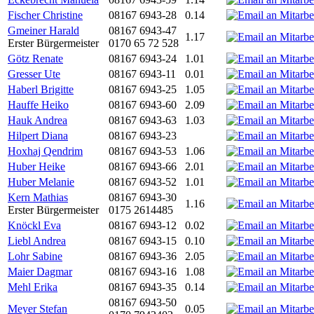
Fischer Christine
08167 6943-28
0.14
Gmeiner Harald
08167 6943-47
1.17
Erster Bürgermeister
0170 65 72 528
Götz Renate
08167 6943-24
1.01
Gresser Ute
08167 6943-11
0.01
Haberl Brigitte
08167 6943-25
1.05
Hauffe Heiko
08167 6943-60
2.09
Hauk Andrea
08167 6943-63
1.03
Hilpert Diana
08167 6943-23
Hoxhaj Qendrim
08167 6943-53
1.06
Huber Heike
08167 6943-66
2.01
Huber Melanie
08167 6943-52
1.01
Kern Mathias
08167 6943-30
1.16
Erster Bürgermeister
0175 2614485
Knöckl Eva
08167 6943-12
0.02
Liebl Andrea
08167 6943-15
0.10
Lohr Sabine
08167 6943-36
2.05
Maier Dagmar
08167 6943-16
1.08
Mehl Erika
08167 6943-35
0.14
08167 6943-50
Meyer Stefan
0.05