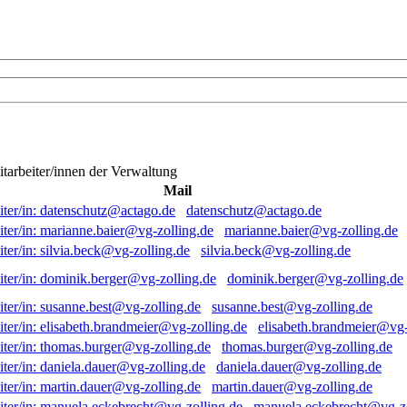
itarbeiter/innen der Verwaltung
Mail
datenschutz@actago.de
marianne.baier@vg-zolling.de
silvia.beck@vg-zolling.de
dominik.berger@vg-zolling.de
susanne.best@vg-zolling.de
elisabeth.brandmeier@vg-
thomas.burger@vg-zolling.de
daniela.dauer@vg-zolling.de
martin.dauer@vg-zolling.de
manuela.eckebrecht@vg-zo