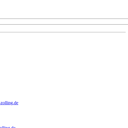
zolling.de
lling.de