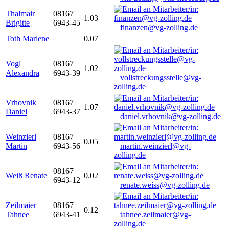
Thalmair
08167
1.03
Brigitte
6943-45
finanzen@vg-zolling.de
Toth Marlene
0.07
Vogl
08167
1.02
Alexandra
6943-39
vollstreckungsstelle@vg-
zolling.de
Vrhovnik
08167
1.07
Daniel
6943-37
daniel.vrhovnik@vg-zolling.de
Weinzierl
08167
0.05
Martin
6943-56
martin.weinzierl@vg-
zolling.de
08167
Weiß Renate
0.02
6943-12
renate.weiss@vg-zolling.de
Zeilmaier
08167
0.12
Tahnee
6943-41
tahnee.zeilmaier@vg-
zolling.de