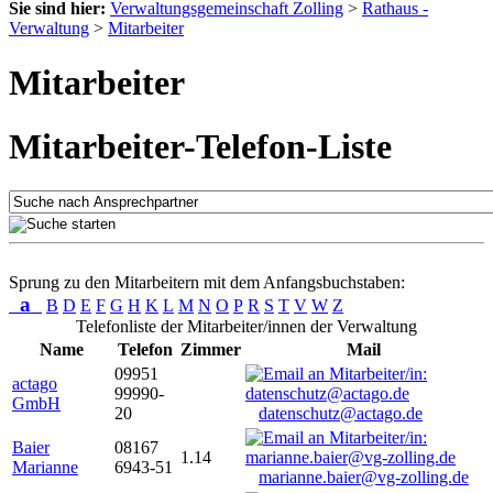
Sie sind hier:
Verwaltungsgemeinschaft Zolling
>
Rathaus -
Verwaltung
>
Mitarbeiter
Mitarbeiter
Mitarbeiter-Telefon-Liste
Sprung zu den Mitarbeitern mit dem Anfangsbuchstaben:
a
B
D
E
F
G
H
K
L
M
N
O
P
R
S
T
V
W
Z
Telefonliste der Mitarbeiter/innen der Verwaltung
Name
Telefon
Zimmer
Mail
09951
actago
99990-
GmbH
20
datenschutz@actago.de
Baier
08167
1.14
Marianne
6943-51
marianne.baier@vg-zolling.de