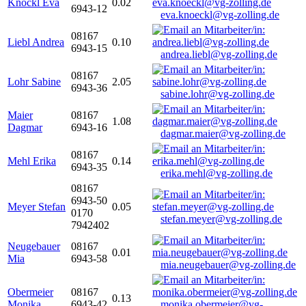
Knöckl Eva
0.02
6943-12
eva.knoeckl@vg-zolling.de
08167
Liebl Andrea
0.10
6943-15
andrea.liebl@vg-zolling.de
08167
Lohr Sabine
2.05
6943-36
sabine.lohr@vg-zolling.de
Maier
08167
1.08
Dagmar
6943-16
dagmar.maier@vg-zolling.de
08167
Mehl Erika
0.14
6943-35
erika.mehl@vg-zolling.de
08167
6943-50
Meyer Stefan
0.05
0170
stefan.meyer@vg-zolling.de
7942402
Neugebauer
08167
0.01
Mia
6943-58
mia.neugebauer@vg-zolling.de
Obermeier
08167
0.13
Monika
6943-42
monika.obermeier@vg-