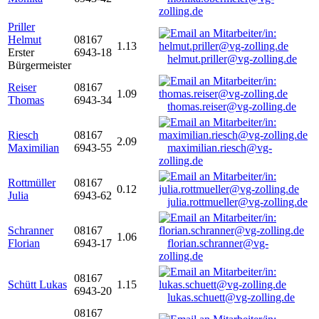
zolling.de
Priller
Helmut
08167
1.13
Erster
6943-18
helmut.priller@vg-zolling.de
Bürgermeister
Reiser
08167
1.09
Thomas
6943-34
thomas.reiser@vg-zolling.de
Riesch
08167
2.09
Maximilian
6943-55
maximilian.riesch@vg-
zolling.de
Rottmüller
08167
0.12
Julia
6943-62
julia.rottmueller@vg-zolling.de
Schranner
08167
1.06
Florian
6943-17
florian.schranner@vg-
zolling.de
08167
Schütt Lukas
1.15
6943-20
lukas.schuett@vg-zolling.de
08167