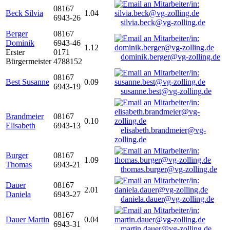
08167
Beck Silvia
1.04
6943-26
silvia.beck@vg-zolling.de
Berger
08167
Dominik
6943-46
1.12
Erster
0171
dominik.berger@vg-zolling.de
Bürgermeister
4788152
08167
Best Susanne
0.09
6943-19
susanne.best@vg-zolling.de
Brandmeier
08167
0.10
Elisabeth
6943-13
elisabeth.brandmeier@vg-
zolling.de
Burger
08167
1.09
Thomas
6943-21
thomas.burger@vg-zolling.de
Dauer
08167
2.01
Daniela
6943-27
daniela.dauer@vg-zolling.de
08167
Dauer Martin
0.04
6943-31
martin.dauer@vg-zolling.de