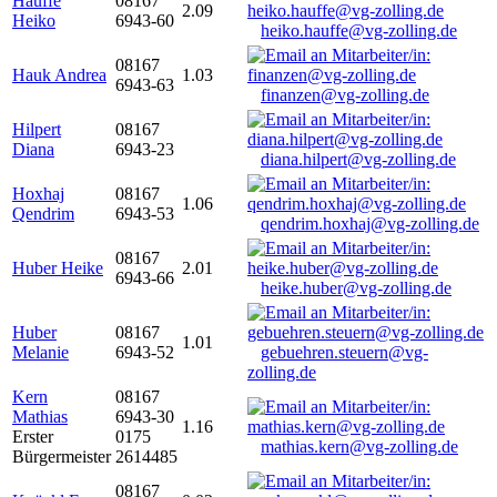
Hauffe
08167
2.09
Heiko
6943-60
heiko.hauffe@vg-zolling.de
08167
Hauk Andrea
1.03
6943-63
finanzen@vg-zolling.de
Hilpert
08167
Diana
6943-23
diana.hilpert@vg-zolling.de
Hoxhaj
08167
1.06
Qendrim
6943-53
qendrim.hoxhaj@vg-zolling.de
08167
Huber Heike
2.01
6943-66
heike.huber@vg-zolling.de
Huber
08167
1.01
Melanie
6943-52
gebuehren.steuern@vg-
zolling.de
Kern
08167
Mathias
6943-30
1.16
Erster
0175
mathias.kern@vg-zolling.de
Bürgermeister
2614485
08167