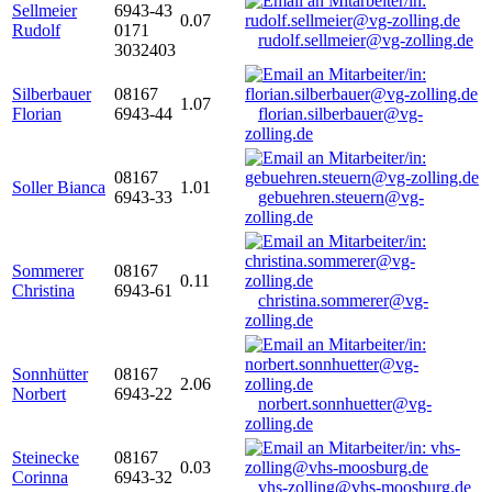
Sellmeier
6943-43
0.07
Rudolf
0171
rudolf.sellmeier@vg-zolling.de
3032403
Silberbauer
08167
1.07
Florian
6943-44
florian.silberbauer@vg-
zolling.de
08167
Soller Bianca
1.01
6943-33
gebuehren.steuern@vg-
zolling.de
Sommerer
08167
0.11
Christina
6943-61
christina.sommerer@vg-
zolling.de
Sonnhütter
08167
2.06
Norbert
6943-22
norbert.sonnhuetter@vg-
zolling.de
Steinecke
08167
0.03
Corinna
6943-32
vhs-zolling@vhs-moosburg.de