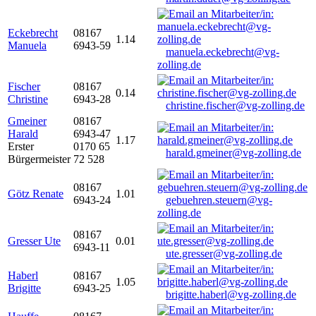
Eckebrecht
08167
1.14
Manuela
6943-59
manuela.eckebrecht@vg-
zolling.de
Fischer
08167
0.14
Christine
6943-28
christine.fischer@vg-zolling.de
Gmeiner
08167
Harald
6943-47
1.17
Erster
0170 65
harald.gmeiner@vg-zolling.de
Bürgermeister
72 528
08167
Götz Renate
1.01
6943-24
gebuehren.steuern@vg-
zolling.de
08167
Gresser Ute
0.01
6943-11
ute.gresser@vg-zolling.de
Haberl
08167
1.05
Brigitte
6943-25
brigitte.haberl@vg-zolling.de