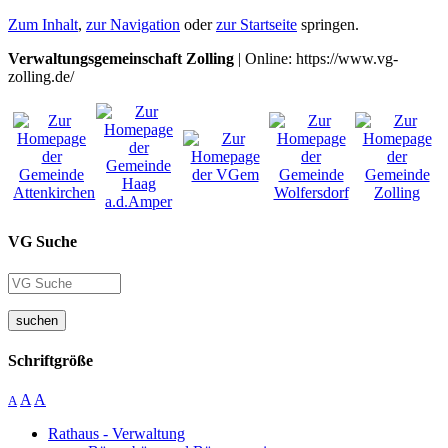
Zum Inhalt
,
zur Navigation
oder
zur Startseite
springen.
Verwaltungsgemeinschaft Zolling
| Online: https://www.vg-
zolling.de/
VG Suche
suchen
Schriftgröße
A
A
A
Rathaus - Verwaltung