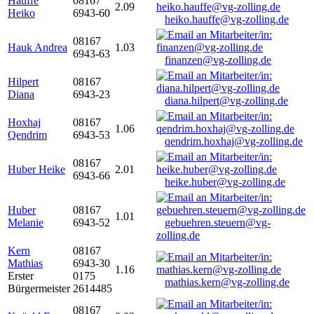
Hauffe
08167
2.09
Heiko
6943-60
heiko.hauffe@vg-zolling.de
08167
Hauk Andrea
1.03
6943-63
finanzen@vg-zolling.de
Hilpert
08167
Diana
6943-23
diana.hilpert@vg-zolling.de
Hoxhaj
08167
1.06
Qendrim
6943-53
qendrim.hoxhaj@vg-zolling.de
08167
Huber Heike
2.01
6943-66
heike.huber@vg-zolling.de
Huber
08167
1.01
Melanie
6943-52
gebuehren.steuern@vg-
zolling.de
Kern
08167
Mathias
6943-30
1.16
Erster
0175
mathias.kern@vg-zolling.de
Bürgermeister
2614485
08167