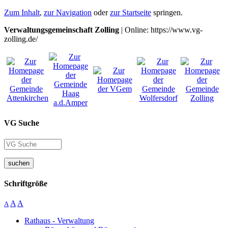
Zum Inhalt
,
zur Navigation
oder
zur Startseite
springen.
Verwaltungsgemeinschaft Zolling
| Online: https://www.vg-
zolling.de/
VG Suche
suchen
Schriftgröße
A
A
A
Rathaus - Verwaltung