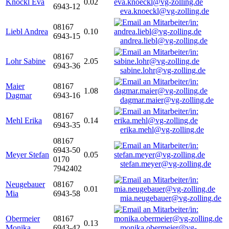
Knöckl Eva
0.02
6943-12
eva.knoeckl@vg-zolling.de
08167
Liebl Andrea
0.10
6943-15
andrea.liebl@vg-zolling.de
08167
Lohr Sabine
2.05
6943-36
sabine.lohr@vg-zolling.de
Maier
08167
1.08
Dagmar
6943-16
dagmar.maier@vg-zolling.de
08167
Mehl Erika
0.14
6943-35
erika.mehl@vg-zolling.de
08167
6943-50
Meyer Stefan
0.05
0170
stefan.meyer@vg-zolling.de
7942402
Neugebauer
08167
0.01
Mia
6943-58
mia.neugebauer@vg-zolling.de
Obermeier
08167
0.13
Monika
6943-42
monika.obermeier@vg-