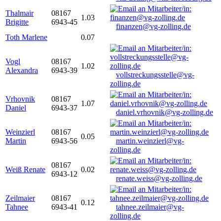
Thalmair
08167
1.03
Brigitte
6943-45
finanzen@vg-zolling.de
Toth Marlene
0.07
Vogl
08167
1.02
Alexandra
6943-39
vollstreckungsstelle@vg-
zolling.de
Vrhovnik
08167
1.07
Daniel
6943-37
daniel.vrhovnik@vg-zolling.de
Weinzierl
08167
0.05
Martin
6943-56
martin.weinzierl@vg-
zolling.de
08167
Weiß Renate
0.02
6943-12
renate.weiss@vg-zolling.de
Zeilmaier
08167
0.12
Tahnee
6943-41
tahnee.zeilmaier@vg-
zolling.de