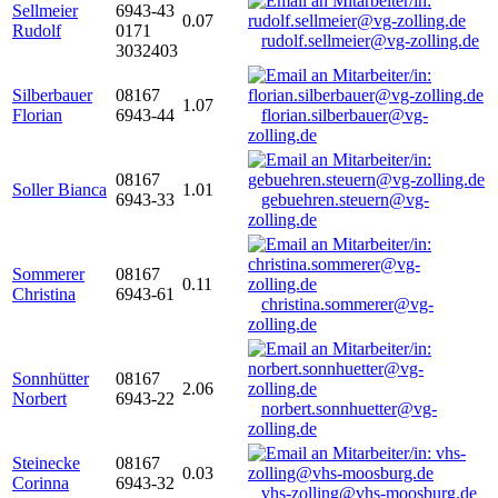
Sellmeier
6943-43
0.07
Rudolf
0171
rudolf.sellmeier@vg-zolling.de
3032403
Silberbauer
08167
1.07
Florian
6943-44
florian.silberbauer@vg-
zolling.de
08167
Soller Bianca
1.01
6943-33
gebuehren.steuern@vg-
zolling.de
Sommerer
08167
0.11
Christina
6943-61
christina.sommerer@vg-
zolling.de
Sonnhütter
08167
2.06
Norbert
6943-22
norbert.sonnhuetter@vg-
zolling.de
Steinecke
08167
0.03
Corinna
6943-32
vhs-zolling@vhs-moosburg.de