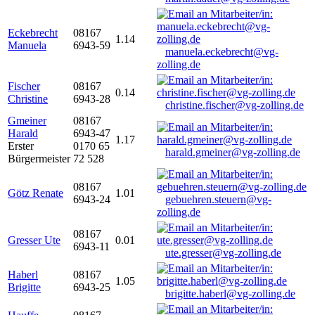
Eckebrecht
08167
1.14
Manuela
6943-59
manuela.eckebrecht@vg-
zolling.de
Fischer
08167
0.14
Christine
6943-28
christine.fischer@vg-zolling.de
Gmeiner
08167
Harald
6943-47
1.17
Erster
0170 65
harald.gmeiner@vg-zolling.de
Bürgermeister
72 528
08167
Götz Renate
1.01
6943-24
gebuehren.steuern@vg-
zolling.de
08167
Gresser Ute
0.01
6943-11
ute.gresser@vg-zolling.de
Haberl
08167
1.05
Brigitte
6943-25
brigitte.haberl@vg-zolling.de