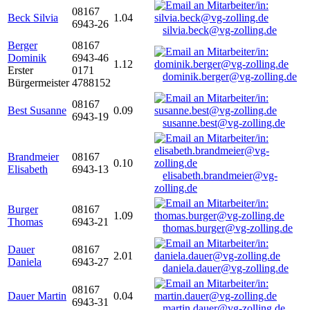
08167
Beck Silvia
1.04
6943-26
silvia.beck@vg-zolling.de
Berger
08167
Dominik
6943-46
1.12
Erster
0171
dominik.berger@vg-zolling.de
Bürgermeister
4788152
08167
Best Susanne
0.09
6943-19
susanne.best@vg-zolling.de
Brandmeier
08167
0.10
Elisabeth
6943-13
elisabeth.brandmeier@vg-
zolling.de
Burger
08167
1.09
Thomas
6943-21
thomas.burger@vg-zolling.de
Dauer
08167
2.01
Daniela
6943-27
daniela.dauer@vg-zolling.de
08167
Dauer Martin
0.04
6943-31
martin.dauer@vg-zolling.de