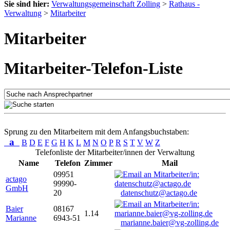
Sie sind hier:
Verwaltungsgemeinschaft Zolling
>
Rathaus -
Verwaltung
>
Mitarbeiter
Mitarbeiter
Mitarbeiter-Telefon-Liste
Sprung zu den Mitarbeitern mit dem Anfangsbuchstaben:
a
B
D
E
F
G
H
K
L
M
N
O
P
R
S
T
V
W
Z
Telefonliste der Mitarbeiter/innen der Verwaltung
Name
Telefon
Zimmer
Mail
09951
actago
99990-
GmbH
20
datenschutz@actago.de
Baier
08167
1.14
Marianne
6943-51
marianne.baier@vg-zolling.de