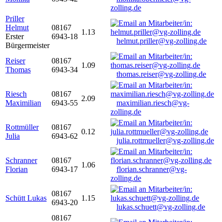
zolling.de
Priller
Helmut
08167
1.13
Erster
6943-18
helmut.priller@vg-zolling.de
Bürgermeister
Reiser
08167
1.09
Thomas
6943-34
thomas.reiser@vg-zolling.de
Riesch
08167
2.09
Maximilian
6943-55
maximilian.riesch@vg-
zolling.de
Rottmüller
08167
0.12
Julia
6943-62
julia.rottmueller@vg-zolling.de
Schranner
08167
1.06
Florian
6943-17
florian.schranner@vg-
zolling.de
08167
Schütt Lukas
1.15
6943-20
lukas.schuett@vg-zolling.de
08167