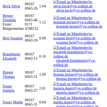
08167
Beck Silvia
1.04
6943-26
silvia.beck@vg-zolling.de
Berger
08167
Dominik
6943-46
1.12
Erster
0171
dominik.berger@vg-zolling.de
Bürgermeister
4788152
08167
Best Susanne
0.09
6943-19
susanne.best@vg-zolling.de
Brandmeier
08167
0.10
Elisabeth
6943-13
elisabeth.brandmeier@vg-
zolling.de
Burger
08167
1.09
Thomas
6943-21
thomas.burger@vg-zolling.de
Dauer
08167
2.01
Daniela
6943-27
daniela.dauer@vg-zolling.de
08167
Dauer Martin
0.04
6943-31
martin.dauer@vg-zolling.de