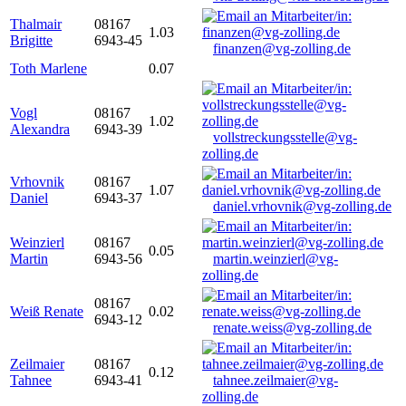
Thalmair
08167
1.03
Brigitte
6943-45
finanzen@vg-zolling.de
Toth Marlene
0.07
Vogl
08167
1.02
Alexandra
6943-39
vollstreckungsstelle@vg-
zolling.de
Vrhovnik
08167
1.07
Daniel
6943-37
daniel.vrhovnik@vg-zolling.de
Weinzierl
08167
0.05
Martin
6943-56
martin.weinzierl@vg-
zolling.de
08167
Weiß Renate
0.02
6943-12
renate.weiss@vg-zolling.de
Zeilmaier
08167
0.12
Tahnee
6943-41
tahnee.zeilmaier@vg-
zolling.de