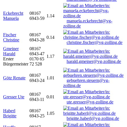
Eckebrecht
08167
1.14
Manuela
6943-59
manuela.eckebrecht@vg-
zolling.de
Fischer
08167
0.14
Christine
6943-28
christine.fischer@vg-zolling.de
Gmeiner
08167
Harald
6943-47
1.17
Erster
0170 65
harald.gmeiner@vg-zolling.de
Bürgermeister
72 528
08167
Götz Renate
1.01
6943-24
gebuehren.steuern@vg-
zolling.de
08167
Gresser Ute
0.01
6943-11
ute.gresser@vg-zolling.de
Haberl
08167
1.05
Brigitte
6943-25
brigitte.haberl@vg-zolling.de