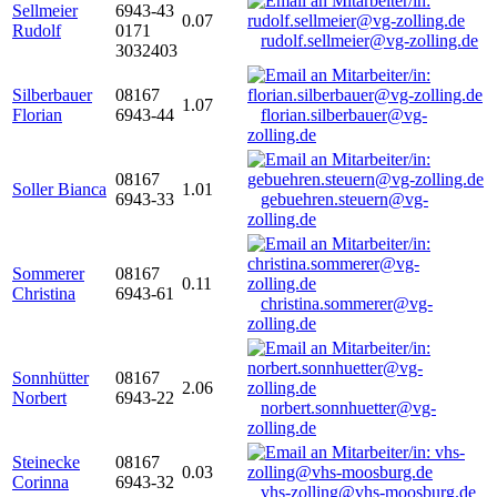
Sellmeier
6943-43
0.07
Rudolf
0171
rudolf.sellmeier@vg-zolling.de
3032403
Silberbauer
08167
1.07
Florian
6943-44
florian.silberbauer@vg-
zolling.de
08167
Soller Bianca
1.01
6943-33
gebuehren.steuern@vg-
zolling.de
Sommerer
08167
0.11
Christina
6943-61
christina.sommerer@vg-
zolling.de
Sonnhütter
08167
2.06
Norbert
6943-22
norbert.sonnhuetter@vg-
zolling.de
Steinecke
08167
0.03
Corinna
6943-32
vhs-zolling@vhs-moosburg.de