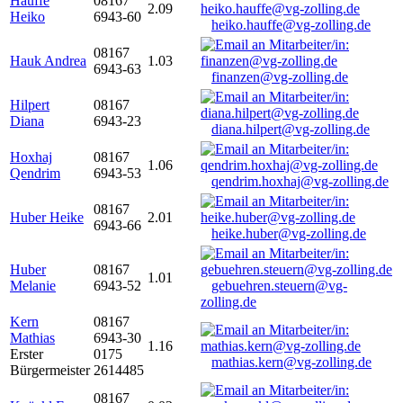
Hauffe
08167
2.09
Heiko
6943-60
heiko.hauffe@vg-zolling.de
08167
Hauk Andrea
1.03
6943-63
finanzen@vg-zolling.de
Hilpert
08167
Diana
6943-23
diana.hilpert@vg-zolling.de
Hoxhaj
08167
1.06
Qendrim
6943-53
qendrim.hoxhaj@vg-zolling.de
08167
Huber Heike
2.01
6943-66
heike.huber@vg-zolling.de
Huber
08167
1.01
Melanie
6943-52
gebuehren.steuern@vg-
zolling.de
Kern
08167
Mathias
6943-30
1.16
Erster
0175
mathias.kern@vg-zolling.de
Bürgermeister
2614485
08167