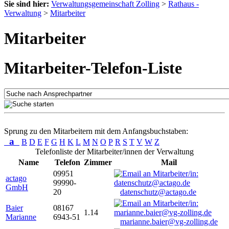
Sie sind hier:
Verwaltungsgemeinschaft Zolling
>
Rathaus -
Verwaltung
>
Mitarbeiter
Mitarbeiter
Mitarbeiter-Telefon-Liste
Sprung zu den Mitarbeitern mit dem Anfangsbuchstaben:
a
B
D
E
F
G
H
K
L
M
N
O
P
R
S
T
V
W
Z
Telefonliste der Mitarbeiter/innen der Verwaltung
Name
Telefon
Zimmer
Mail
09951
actago
99990-
GmbH
20
datenschutz@actago.de
Baier
08167
1.14
Marianne
6943-51
marianne.baier@vg-zolling.de