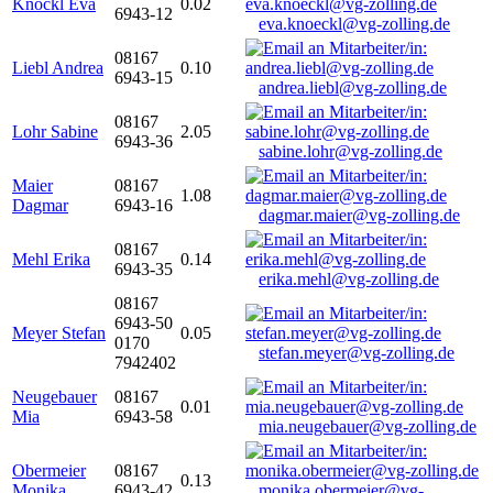
Knöckl Eva
0.02
6943-12
eva.knoeckl@vg-zolling.de
08167
Liebl Andrea
0.10
6943-15
andrea.liebl@vg-zolling.de
08167
Lohr Sabine
2.05
6943-36
sabine.lohr@vg-zolling.de
Maier
08167
1.08
Dagmar
6943-16
dagmar.maier@vg-zolling.de
08167
Mehl Erika
0.14
6943-35
erika.mehl@vg-zolling.de
08167
6943-50
Meyer Stefan
0.05
0170
stefan.meyer@vg-zolling.de
7942402
Neugebauer
08167
0.01
Mia
6943-58
mia.neugebauer@vg-zolling.de
Obermeier
08167
0.13
Monika
6943-42
monika.obermeier@vg-