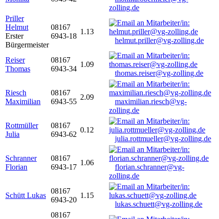
zolling.de
Priller
Helmut
08167
1.13
Erster
6943-18
helmut.priller@vg-zolling.de
Bürgermeister
Reiser
08167
1.09
Thomas
6943-34
thomas.reiser@vg-zolling.de
Riesch
08167
2.09
Maximilian
6943-55
maximilian.riesch@vg-
zolling.de
Rottmüller
08167
0.12
Julia
6943-62
julia.rottmueller@vg-zolling.de
Schranner
08167
1.06
Florian
6943-17
florian.schranner@vg-
zolling.de
08167
Schütt Lukas
1.15
6943-20
lukas.schuett@vg-zolling.de
08167