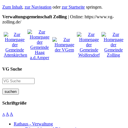
Zum Inhalt
,
zur Navigation
oder
zur Startseite
springen.
Verwaltungsgemeinschaft Zolling
| Online: https://www.vg-
zolling.de/
VG Suche
suchen
Schriftgröße
A
A
A
Rathaus - Verwaltung