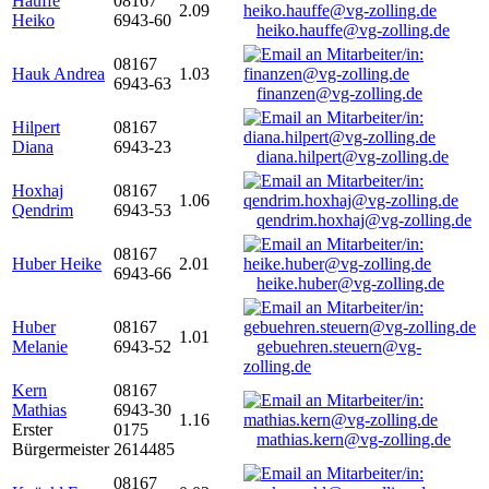
Hauffe
08167
2.09
Heiko
6943-60
heiko.hauffe@vg-zolling.de
08167
Hauk Andrea
1.03
6943-63
finanzen@vg-zolling.de
Hilpert
08167
Diana
6943-23
diana.hilpert@vg-zolling.de
Hoxhaj
08167
1.06
Qendrim
6943-53
qendrim.hoxhaj@vg-zolling.de
08167
Huber Heike
2.01
6943-66
heike.huber@vg-zolling.de
Huber
08167
1.01
Melanie
6943-52
gebuehren.steuern@vg-
zolling.de
Kern
08167
Mathias
6943-30
1.16
Erster
0175
mathias.kern@vg-zolling.de
Bürgermeister
2614485
08167