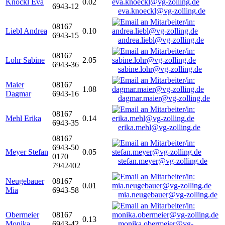
Knöckl Eva
0.02
6943-12
eva.knoeckl@vg-zolling.de
08167
Liebl Andrea
0.10
6943-15
andrea.liebl@vg-zolling.de
08167
Lohr Sabine
2.05
6943-36
sabine.lohr@vg-zolling.de
Maier
08167
1.08
Dagmar
6943-16
dagmar.maier@vg-zolling.de
08167
Mehl Erika
0.14
6943-35
erika.mehl@vg-zolling.de
08167
6943-50
Meyer Stefan
0.05
0170
stefan.meyer@vg-zolling.de
7942402
Neugebauer
08167
0.01
Mia
6943-58
mia.neugebauer@vg-zolling.de
Obermeier
08167
0.13
Monika
6943-42
monika.obermeier@vg-