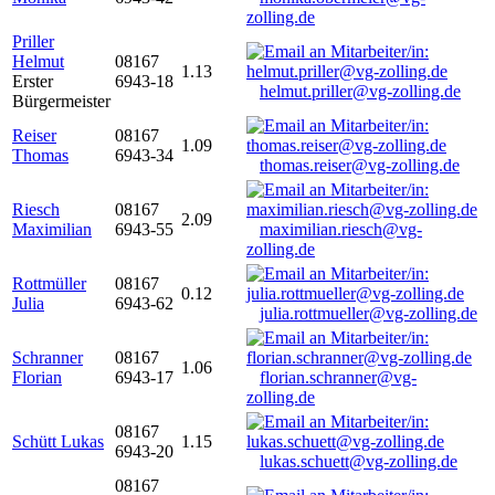
zolling.de
Priller
Helmut
08167
1.13
Erster
6943-18
helmut.priller@vg-zolling.de
Bürgermeister
Reiser
08167
1.09
Thomas
6943-34
thomas.reiser@vg-zolling.de
Riesch
08167
2.09
Maximilian
6943-55
maximilian.riesch@vg-
zolling.de
Rottmüller
08167
0.12
Julia
6943-62
julia.rottmueller@vg-zolling.de
Schranner
08167
1.06
Florian
6943-17
florian.schranner@vg-
zolling.de
08167
Schütt Lukas
1.15
6943-20
lukas.schuett@vg-zolling.de
08167