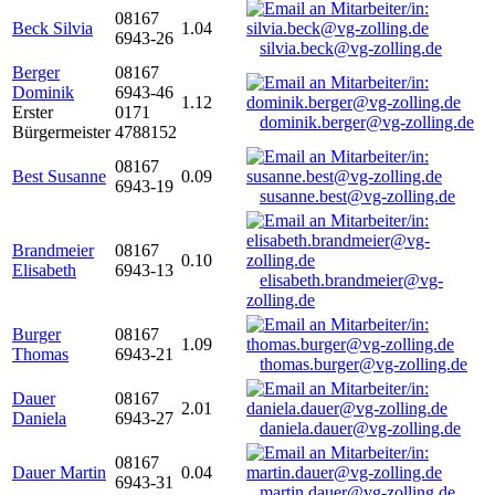
08167
Beck Silvia
1.04
6943-26
silvia.beck@vg-zolling.de
Berger
08167
Dominik
6943-46
1.12
Erster
0171
dominik.berger@vg-zolling.de
Bürgermeister
4788152
08167
Best Susanne
0.09
6943-19
susanne.best@vg-zolling.de
Brandmeier
08167
0.10
Elisabeth
6943-13
elisabeth.brandmeier@vg-
zolling.de
Burger
08167
1.09
Thomas
6943-21
thomas.burger@vg-zolling.de
Dauer
08167
2.01
Daniela
6943-27
daniela.dauer@vg-zolling.de
08167
Dauer Martin
0.04
6943-31
martin.dauer@vg-zolling.de