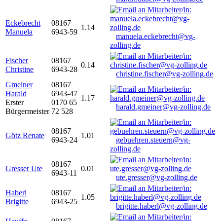
Eckebrecht
08167
1.14
Manuela
6943-59
manuela.eckebrecht@vg-
zolling.de
Fischer
08167
0.14
Christine
6943-28
christine.fischer@vg-zolling.de
Gmeiner
08167
Harald
6943-47
1.17
Erster
0170 65
harald.gmeiner@vg-zolling.de
Bürgermeister
72 528
08167
Götz Renate
1.01
6943-24
gebuehren.steuern@vg-
zolling.de
08167
Gresser Ute
0.01
6943-11
ute.gresser@vg-zolling.de
Haberl
08167
1.05
Brigitte
6943-25
brigitte.haberl@vg-zolling.de