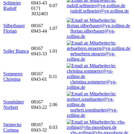
Sellmeier
6943-43
0.07
Rudolf
0171
rudolf.sellmeier@vg-zolling.de
3032403
Silberbauer
08167
1.07
Florian
6943-44
florian.silberbauer@vg-
zolling.de
08167
Soller Bianca
1.01
6943-33
gebuehren.steuern@vg-
zolling.de
Sommerer
08167
0.11
Christina
6943-61
christina.sommerer@vg-
zolling.de
Sonnhütter
08167
2.06
Norbert
6943-22
norbert.sonnhuetter@vg-
zolling.de
Steinecke
08167
0.03
Corinna
6943-32
vhs-zolling@vhs-moosburg.de