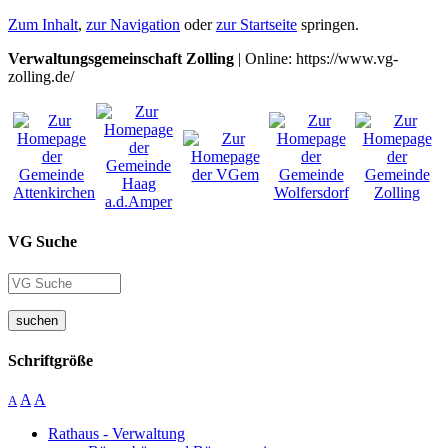
Zum Inhalt
,
zur Navigation
oder
zur Startseite
springen.
Verwaltungsgemeinschaft Zolling
| Online: https://www.vg-
zolling.de/
VG Suche
suchen
Schriftgröße
A
A
A
Rathaus - Verwaltung