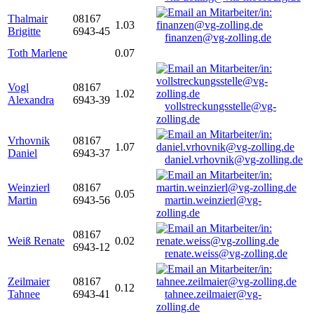
Thalmair
08167
1.03
Brigitte
6943-45
finanzen@vg-zolling.de
Toth Marlene
0.07
Vogl
08167
1.02
Alexandra
6943-39
vollstreckungsstelle@vg-
zolling.de
Vrhovnik
08167
1.07
Daniel
6943-37
daniel.vrhovnik@vg-zolling.de
Weinzierl
08167
0.05
Martin
6943-56
martin.weinzierl@vg-
zolling.de
08167
Weiß Renate
0.02
6943-12
renate.weiss@vg-zolling.de
Zeilmaier
08167
0.12
Tahnee
6943-41
tahnee.zeilmaier@vg-
zolling.de