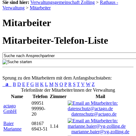
Sie sind hier:
Verwaltungsgemeinschaft Zolling
>
Rathaus -
Verwaltung
>
Mitarbeiter
Mitarbeiter
Mitarbeiter-Telefon-Liste
Sprung zu den Mitarbeitern mit dem Anfangsbuchstaben:
a
B
D
E
F
G
H
K
L
M
N
O
P
R
S
T
V
W
Z
Telefonliste der Mitarbeiter/innen der Verwaltung
Name
Telefon
Zimmer
Mail
09951
actago
99990-
GmbH
20
datenschutz@actago.de
Baier
08167
1.14
Marianne
6943-51
marianne.baier@vg-zolling.de