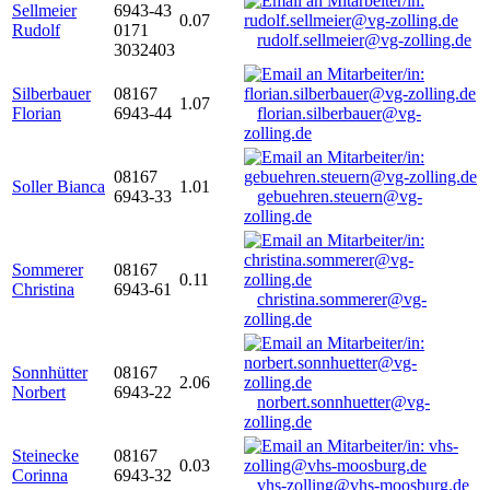
Sellmeier
6943-43
0.07
Rudolf
0171
rudolf.sellmeier@vg-zolling.de
3032403
Silberbauer
08167
1.07
Florian
6943-44
florian.silberbauer@vg-
zolling.de
08167
Soller Bianca
1.01
6943-33
gebuehren.steuern@vg-
zolling.de
Sommerer
08167
0.11
Christina
6943-61
christina.sommerer@vg-
zolling.de
Sonnhütter
08167
2.06
Norbert
6943-22
norbert.sonnhuetter@vg-
zolling.de
Steinecke
08167
0.03
Corinna
6943-32
vhs-zolling@vhs-moosburg.de