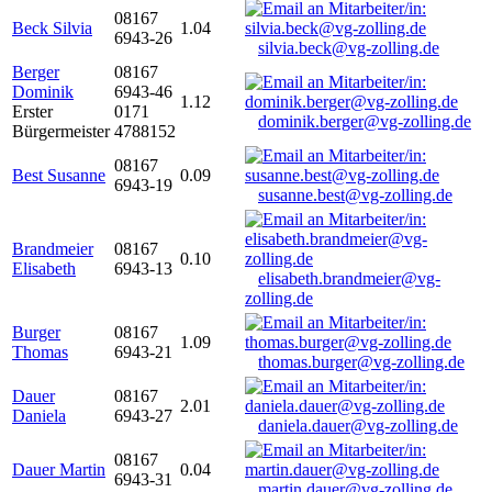
08167
Beck Silvia
1.04
6943-26
silvia.beck@vg-zolling.de
Berger
08167
Dominik
6943-46
1.12
Erster
0171
dominik.berger@vg-zolling.de
Bürgermeister
4788152
08167
Best Susanne
0.09
6943-19
susanne.best@vg-zolling.de
Brandmeier
08167
0.10
Elisabeth
6943-13
elisabeth.brandmeier@vg-
zolling.de
Burger
08167
1.09
Thomas
6943-21
thomas.burger@vg-zolling.de
Dauer
08167
2.01
Daniela
6943-27
daniela.dauer@vg-zolling.de
08167
Dauer Martin
0.04
6943-31
martin.dauer@vg-zolling.de