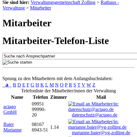
Sie sind hier:
Verwaltungsgemeinschaft Zolling
>
Rathaus -
Verwaltung
>
Mitarbeiter
Mitarbeiter
Mitarbeiter-Telefon-Liste
Sprung zu den Mitarbeitern mit dem Anfangsbuchstaben:
a
B
D
E
F
G
H
K
L
M
N
O
P
R
S
T
V
W
Z
Telefonliste der Mitarbeiter/innen der Verwaltung
Name
Telefon
Zimmer
Mail
09951
actago
99990-
GmbH
20
datenschutz@actago.de
Baier
08167
1.14
Marianne
6943-51
marianne.baier@vg-zolling.de