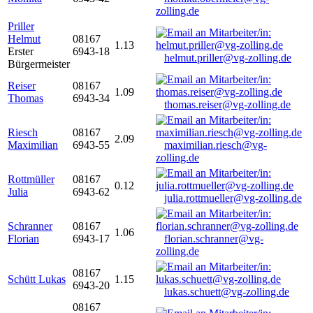
zolling.de
Priller
Helmut
08167
1.13
Erster
6943-18
helmut.priller@vg-zolling.de
Bürgermeister
Reiser
08167
1.09
Thomas
6943-34
thomas.reiser@vg-zolling.de
Riesch
08167
2.09
Maximilian
6943-55
maximilian.riesch@vg-
zolling.de
Rottmüller
08167
0.12
Julia
6943-62
julia.rottmueller@vg-zolling.de
Schranner
08167
1.06
Florian
6943-17
florian.schranner@vg-
zolling.de
08167
Schütt Lukas
1.15
6943-20
lukas.schuett@vg-zolling.de
08167