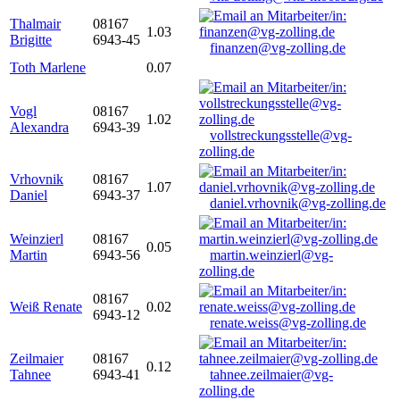
Thalmair
08167
1.03
Brigitte
6943-45
finanzen@vg-zolling.de
Toth Marlene
0.07
Vogl
08167
1.02
Alexandra
6943-39
vollstreckungsstelle@vg-
zolling.de
Vrhovnik
08167
1.07
Daniel
6943-37
daniel.vrhovnik@vg-zolling.de
Weinzierl
08167
0.05
Martin
6943-56
martin.weinzierl@vg-
zolling.de
08167
Weiß Renate
0.02
6943-12
renate.weiss@vg-zolling.de
Zeilmaier
08167
0.12
Tahnee
6943-41
tahnee.zeilmaier@vg-
zolling.de