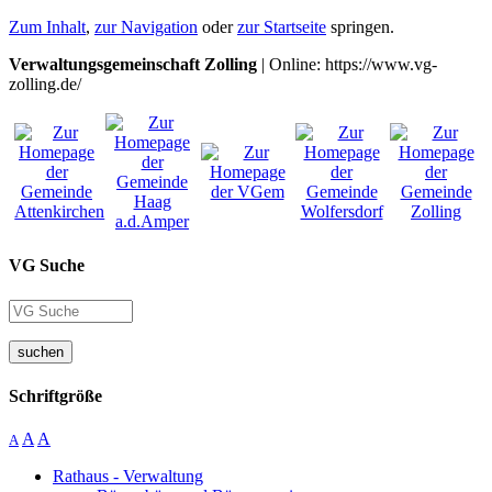
Zum Inhalt
,
zur Navigation
oder
zur Startseite
springen.
Verwaltungsgemeinschaft Zolling
| Online: https://www.vg-
zolling.de/
VG Suche
suchen
Schriftgröße
A
A
A
Rathaus - Verwaltung