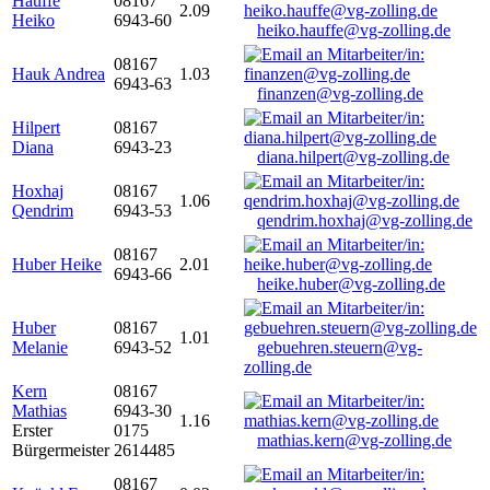
Hauffe
08167
2.09
Heiko
6943-60
heiko.hauffe@vg-zolling.de
08167
Hauk Andrea
1.03
6943-63
finanzen@vg-zolling.de
Hilpert
08167
Diana
6943-23
diana.hilpert@vg-zolling.de
Hoxhaj
08167
1.06
Qendrim
6943-53
qendrim.hoxhaj@vg-zolling.de
08167
Huber Heike
2.01
6943-66
heike.huber@vg-zolling.de
Huber
08167
1.01
Melanie
6943-52
gebuehren.steuern@vg-
zolling.de
Kern
08167
Mathias
6943-30
1.16
Erster
0175
mathias.kern@vg-zolling.de
Bürgermeister
2614485
08167