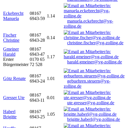
Eckebrecht
08167
1.14
Manuela
6943-59
manuela.eckebrecht@vg-
zolling.de
Fischer
08167
0.14
Christine
6943-28
christine.fischer@vg-zolling.de
Gmeiner
08167
Harald
6943-47
1.17
Erster
0170 65
harald.gmeiner@vg-zolling.de
Bürgermeister
72 528
08167
Götz Renate
1.01
6943-24
gebuehren.steuern@vg-
zolling.de
08167
Gresser Ute
0.01
6943-11
ute.gresser@vg-zolling.de
Haberl
08167
1.05
Brigitte
6943-25
brigitte.haberl@vg-zolling.de