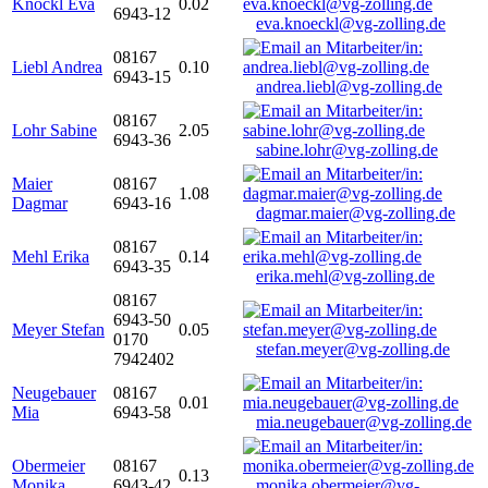
Knöckl Eva
0.02
6943-12
eva.knoeckl@vg-zolling.de
08167
Liebl Andrea
0.10
6943-15
andrea.liebl@vg-zolling.de
08167
Lohr Sabine
2.05
6943-36
sabine.lohr@vg-zolling.de
Maier
08167
1.08
Dagmar
6943-16
dagmar.maier@vg-zolling.de
08167
Mehl Erika
0.14
6943-35
erika.mehl@vg-zolling.de
08167
6943-50
Meyer Stefan
0.05
0170
stefan.meyer@vg-zolling.de
7942402
Neugebauer
08167
0.01
Mia
6943-58
mia.neugebauer@vg-zolling.de
Obermeier
08167
0.13
Monika
6943-42
monika.obermeier@vg-