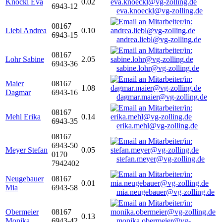
Knöckl Eva
0.02
6943-12
eva.knoeckl@vg-zolling.de
08167
Liebl Andrea
0.10
6943-15
andrea.liebl@vg-zolling.de
08167
Lohr Sabine
2.05
6943-36
sabine.lohr@vg-zolling.de
Maier
08167
1.08
Dagmar
6943-16
dagmar.maier@vg-zolling.de
08167
Mehl Erika
0.14
6943-35
erika.mehl@vg-zolling.de
08167
6943-50
Meyer Stefan
0.05
0170
stefan.meyer@vg-zolling.de
7942402
Neugebauer
08167
0.01
Mia
6943-58
mia.neugebauer@vg-zolling.de
Obermeier
08167
0.13
Monika
6943-42
monika.obermeier@vg-