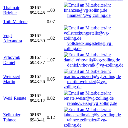
Thalmair
08167
1.03
Brigitte
6943-45
finanzen@vg-zolling.de
Toth Marlene
0.07
Vogl
08167
1.02
Alexandra
6943-39
vollstreckungsstelle@vg-
zolling.de
Vrhovnik
08167
1.07
Daniel
6943-37
daniel.vrhovnik@vg-zolling.de
Weinzierl
08167
0.05
Martin
6943-56
martin.weinzierl@vg-
zolling.de
08167
Weiß Renate
0.02
6943-12
renate.weiss@vg-zolling.de
Zeilmaier
08167
0.12
Tahnee
6943-41
tahnee.zeilmaier@vg-
zolling.de