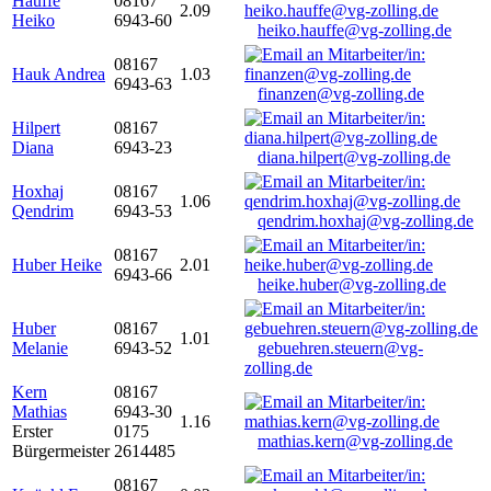
Hauffe
08167
2.09
Heiko
6943-60
heiko.hauffe@vg-zolling.de
08167
Hauk Andrea
1.03
6943-63
finanzen@vg-zolling.de
Hilpert
08167
Diana
6943-23
diana.hilpert@vg-zolling.de
Hoxhaj
08167
1.06
Qendrim
6943-53
qendrim.hoxhaj@vg-zolling.de
08167
Huber Heike
2.01
6943-66
heike.huber@vg-zolling.de
Huber
08167
1.01
Melanie
6943-52
gebuehren.steuern@vg-
zolling.de
Kern
08167
Mathias
6943-30
1.16
Erster
0175
mathias.kern@vg-zolling.de
Bürgermeister
2614485
08167