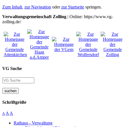
Zum Inhalt
,
zur Navigation
oder
zur Startseite
springen.
Verwaltungsgemeinschaft Zolling
| Online: https://www.vg-
zolling.de/
VG Suche
suchen
Schriftgröße
A
A
A
Rathaus - Verwaltung