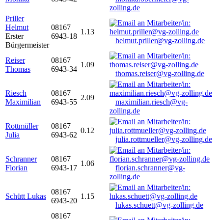
zolling.de
Priller
Helmut
08167
1.13
Erster
6943-18
helmut.priller@vg-zolling.de
Bürgermeister
Reiser
08167
1.09
Thomas
6943-34
thomas.reiser@vg-zolling.de
Riesch
08167
2.09
Maximilian
6943-55
maximilian.riesch@vg-
zolling.de
Rottmüller
08167
0.12
Julia
6943-62
julia.rottmueller@vg-zolling.de
Schranner
08167
1.06
Florian
6943-17
florian.schranner@vg-
zolling.de
08167
Schütt Lukas
1.15
6943-20
lukas.schuett@vg-zolling.de
08167