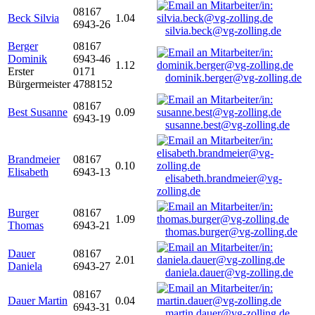
08167
Beck Silvia
1.04
6943-26
silvia.beck@vg-zolling.de
Berger
08167
Dominik
6943-46
1.12
Erster
0171
dominik.berger@vg-zolling.de
Bürgermeister
4788152
08167
Best Susanne
0.09
6943-19
susanne.best@vg-zolling.de
Brandmeier
08167
0.10
Elisabeth
6943-13
elisabeth.brandmeier@vg-
zolling.de
Burger
08167
1.09
Thomas
6943-21
thomas.burger@vg-zolling.de
Dauer
08167
2.01
Daniela
6943-27
daniela.dauer@vg-zolling.de
08167
Dauer Martin
0.04
6943-31
martin.dauer@vg-zolling.de