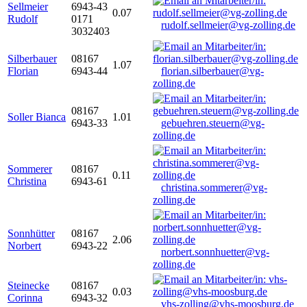
Sellmeier
6943-43
0.07
Rudolf
0171
rudolf.sellmeier@vg-zolling.de
3032403
Silberbauer
08167
1.07
Florian
6943-44
florian.silberbauer@vg-
zolling.de
08167
Soller Bianca
1.01
6943-33
gebuehren.steuern@vg-
zolling.de
Sommerer
08167
0.11
Christina
6943-61
christina.sommerer@vg-
zolling.de
Sonnhütter
08167
2.06
Norbert
6943-22
norbert.sonnhuetter@vg-
zolling.de
Steinecke
08167
0.03
Corinna
6943-32
vhs-zolling@vhs-moosburg.de