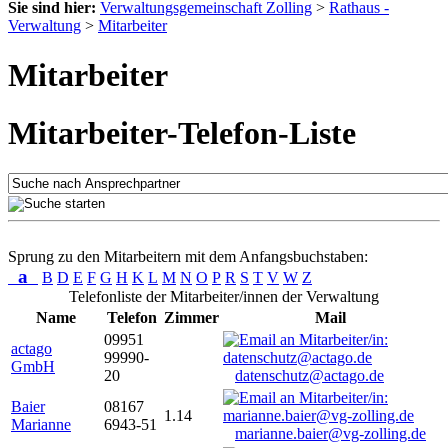
Sie sind hier:
Verwaltungsgemeinschaft Zolling
>
Rathaus -
Verwaltung
>
Mitarbeiter
Mitarbeiter
Mitarbeiter-Telefon-Liste
Sprung zu den Mitarbeitern mit dem Anfangsbuchstaben:
a
B
D
E
F
G
H
K
L
M
N
O
P
R
S
T
V
W
Z
Telefonliste der Mitarbeiter/innen der Verwaltung
Name
Telefon
Zimmer
Mail
09951
actago
99990-
GmbH
20
datenschutz@actago.de
Baier
08167
1.14
Marianne
6943-51
marianne.baier@vg-zolling.de