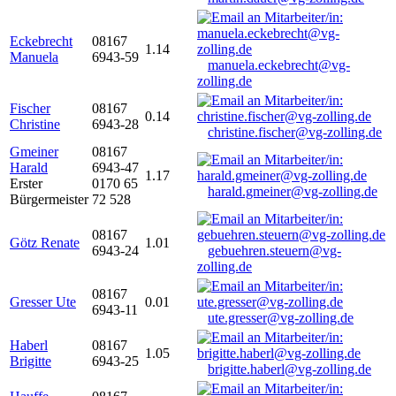
Eckebrecht
08167
1.14
Manuela
6943-59
manuela.eckebrecht@vg-
zolling.de
Fischer
08167
0.14
Christine
6943-28
christine.fischer@vg-zolling.de
Gmeiner
08167
Harald
6943-47
1.17
Erster
0170 65
harald.gmeiner@vg-zolling.de
Bürgermeister
72 528
08167
Götz Renate
1.01
6943-24
gebuehren.steuern@vg-
zolling.de
08167
Gresser Ute
0.01
6943-11
ute.gresser@vg-zolling.de
Haberl
08167
1.05
Brigitte
6943-25
brigitte.haberl@vg-zolling.de