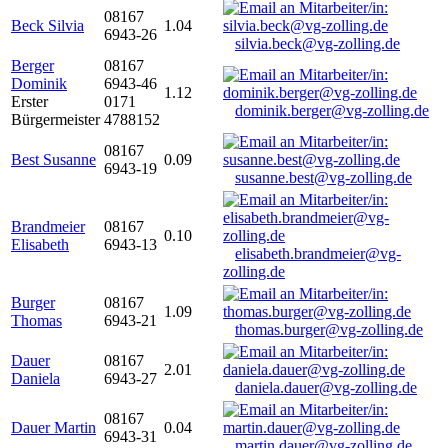
08167
Beck Silvia
1.04
6943-26
silvia.beck@vg-zolling.de
Berger
08167
Dominik
6943-46
1.12
Erster
0171
dominik.berger@vg-zolling.de
Bürgermeister
4788152
08167
Best Susanne
0.09
6943-19
susanne.best@vg-zolling.de
Brandmeier
08167
0.10
Elisabeth
6943-13
elisabeth.brandmeier@vg-
zolling.de
Burger
08167
1.09
Thomas
6943-21
thomas.burger@vg-zolling.de
Dauer
08167
2.01
Daniela
6943-27
daniela.dauer@vg-zolling.de
08167
Dauer Martin
0.04
6943-31
martin.dauer@vg-zolling.de