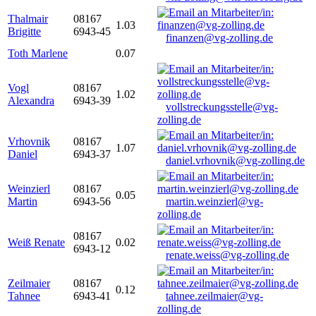
Thalmair
08167
1.03
Brigitte
6943-45
finanzen@vg-zolling.de
Toth Marlene
0.07
Vogl
08167
1.02
Alexandra
6943-39
vollstreckungsstelle@vg-
zolling.de
Vrhovnik
08167
1.07
Daniel
6943-37
daniel.vrhovnik@vg-zolling.de
Weinzierl
08167
0.05
Martin
6943-56
martin.weinzierl@vg-
zolling.de
08167
Weiß Renate
0.02
6943-12
renate.weiss@vg-zolling.de
Zeilmaier
08167
0.12
Tahnee
6943-41
tahnee.zeilmaier@vg-
zolling.de