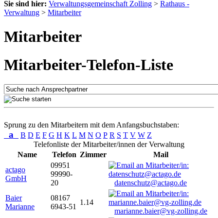
Sie sind hier:
Verwaltungsgemeinschaft Zolling
>
Rathaus -
Verwaltung
>
Mitarbeiter
Mitarbeiter
Mitarbeiter-Telefon-Liste
Sprung zu den Mitarbeitern mit dem Anfangsbuchstaben:
a
B
D
E
F
G
H
K
L
M
N
O
P
R
S
T
V
W
Z
Telefonliste der Mitarbeiter/innen der Verwaltung
Name
Telefon
Zimmer
Mail
09951
actago
99990-
GmbH
20
datenschutz@actago.de
Baier
08167
1.14
Marianne
6943-51
marianne.baier@vg-zolling.de