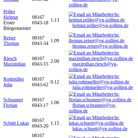
zolling.de
Priller
Helmut
08167
1.13
Erster
6943-18
helmut.priller@vg-zolling.de
Bürgermeister
Reiser
08167
1.09
Thomas
6943-34
thomas.reiser@vg-zolling.de
Riesch
08167
2.09
Maximilian
6943-55
maximilian.riesch@vg-
zolling.de
Rottmüller
08167
0.12
Julia
6943-62
julia.rottmueller@vg-zolling.de
Schranner
08167
1.06
Florian
6943-17
florian.schranner@vg-
zolling.de
08167
Schütt Lukas
1.15
6943-20
lukas.schuett@vg-zolling.de
08167