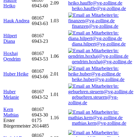
Hauffe
08167
2.09
Heiko
6943-60
heiko.hauffe@vg-zolling.de
08167
Hauk Andrea
1.03
6943-63
finanzen@vg-zolling.de
Hilpert
08167
Diana
6943-23
diana.hilpert@vg-zolling.de
Hoxhaj
08167
1.06
Qendrim
6943-53
qendrim.hoxhaj@vg-zolling.de
08167
Huber Heike
2.01
6943-66
heike.huber@vg-zolling.de
Huber
08167
1.01
Melanie
6943-52
gebuehren.steuern@vg-
zolling.de
Kern
08167
Mathias
6943-30
1.16
Erster
0175
mathias.kern@vg-zolling.de
Bürgermeister
2614485
08167