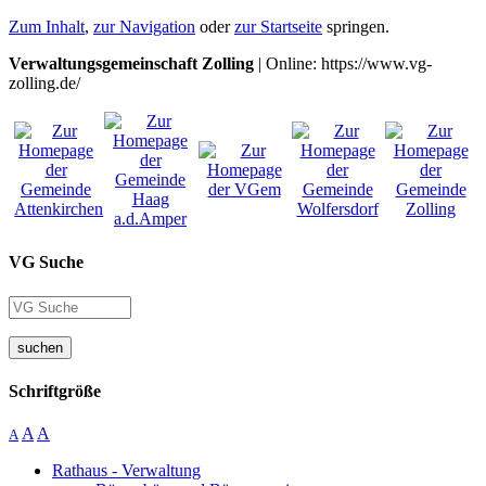
Zum Inhalt
,
zur Navigation
oder
zur Startseite
springen.
Verwaltungsgemeinschaft Zolling
| Online: https://www.vg-
zolling.de/
VG Suche
suchen
Schriftgröße
A
A
A
Rathaus - Verwaltung