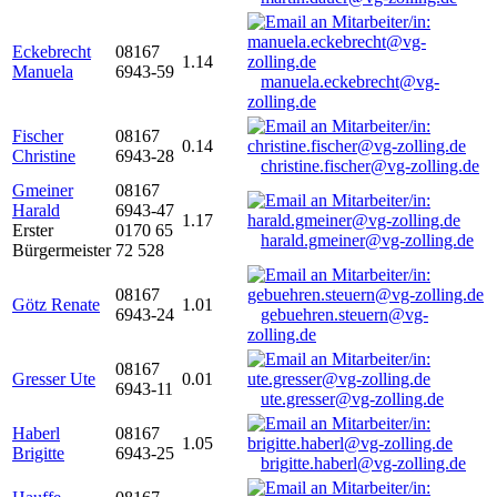
Eckebrecht
08167
1.14
Manuela
6943-59
manuela.eckebrecht@vg-
zolling.de
Fischer
08167
0.14
Christine
6943-28
christine.fischer@vg-zolling.de
Gmeiner
08167
Harald
6943-47
1.17
Erster
0170 65
harald.gmeiner@vg-zolling.de
Bürgermeister
72 528
08167
Götz Renate
1.01
6943-24
gebuehren.steuern@vg-
zolling.de
08167
Gresser Ute
0.01
6943-11
ute.gresser@vg-zolling.de
Haberl
08167
1.05
Brigitte
6943-25
brigitte.haberl@vg-zolling.de