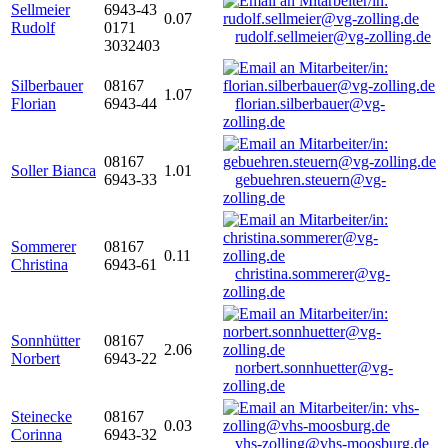
Sellmeier
6943-43
0.07
Rudolf
0171
rudolf.sellmeier@vg-zolling.de
3032403
Silberbauer
08167
1.07
Florian
6943-44
florian.silberbauer@vg-
zolling.de
08167
Soller Bianca
1.01
6943-33
gebuehren.steuern@vg-
zolling.de
Sommerer
08167
0.11
Christina
6943-61
christina.sommerer@vg-
zolling.de
Sonnhütter
08167
2.06
Norbert
6943-22
norbert.sonnhuetter@vg-
zolling.de
Steinecke
08167
0.03
Corinna
6943-32
vhs-zolling@vhs-moosburg.de