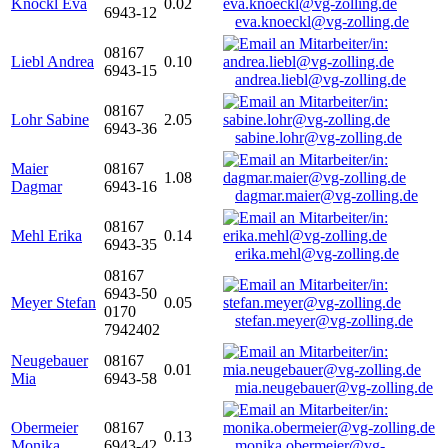
Knöckl Eva
0.02
6943-12
eva.knoeckl@vg-zolling.de
08167
Liebl Andrea
0.10
6943-15
andrea.liebl@vg-zolling.de
08167
Lohr Sabine
2.05
6943-36
sabine.lohr@vg-zolling.de
Maier
08167
1.08
Dagmar
6943-16
dagmar.maier@vg-zolling.de
08167
Mehl Erika
0.14
6943-35
erika.mehl@vg-zolling.de
08167
6943-50
Meyer Stefan
0.05
0170
stefan.meyer@vg-zolling.de
7942402
Neugebauer
08167
0.01
Mia
6943-58
mia.neugebauer@vg-zolling.de
Obermeier
08167
0.13
Monika
6943-42
monika.obermeier@vg-