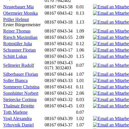
0170 7942402
Neugebauer Mia
08167 6943-58
0.01
Obermeier Monika
08167 6943-42
0.13
Priller Helmut
08167 6943-18
1.13
Erster Bürgermeister
Reiser Thomas
08167 6943-34
1.09
Riesch Maximilian
08167 6943-55
2.09
Rottmüller Julia
08167 6943-62
0.12
Schranner Florian
08167 6943-17
1.06
Schütt Lukas
08167 6943-20
1.15
08167 6943-43
Sellmeier Rudolf
0.07
0171 3032403
Silberbauer Florian
08167 6943-44
1.07
Soller Bianca
08167 6943-33
1.01
Sommerer Christina
08167 6943-61
0.11
Sonnhütter Norbert
08167 6943-22
2.06
Steinecke Corinna
08167 6943-32
0.03
Thalmair Brigitte
08167 6943-45
1.03
Toth Marlene
0.07
Vogl Alexandra
08167 6943-39
1.02
Vrhovnik Daniel
08167 6943-37
1.07