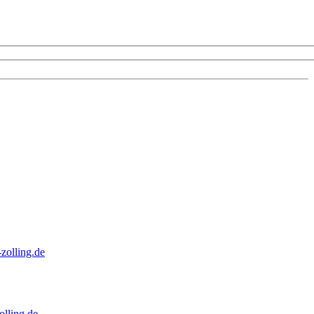
zolling.de
lling.de