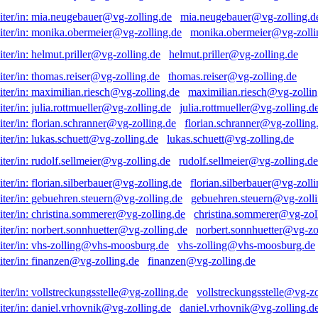
mia.neugebauer@vg-zolling.d
monika.obermeier@vg-zolli
helmut.priller@vg-zolling.de
thomas.reiser@vg-zolling.de
maximilian.riesch@vg-zollin
julia.rottmueller@vg-zolling.d
florian.schranner@vg-zolling
lukas.schuett@vg-zolling.de
rudolf.sellmeier@vg-zolling.de
florian.silberbauer@vg-zolli
gebuehren.steuern@vg-zolli
christina.sommerer@vg-zol
norbert.sonnhuetter@vg-zo
vhs-zolling@vhs-moosburg.de
finanzen@vg-zolling.de
vollstreckungsstelle@vg-zo
daniel.vrhovnik@vg-zolling.d