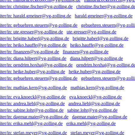
christine.fischer@vg-zolling.d
harald.gmeiner@vg-zolling.de
gebuehren.steuern@vg-zolli
ute.gresser@vg-zolling.de
brigitte.haberl@vg-zolling.de
heiko.hauffe@vg-zolling.de
finanzen@vg-zolling.de
diana.hilpert@vg-zolling.de
qendrim.hoxhaj@vg-zolling.d
heike.huber@vg-zolling.de
gebuehren.steuern@vg-zolli
mathias.kern@vg-zolling.de
eva.knoeckl@vg-zolling.de
andrea.liebl@vg-zolling.de
sabine.lohr@vg-zolling.de
dagmar.maier@vg-zolling.de
erika.mehl@vg-zolling.de
stefan.meyer@vg-zolling.de