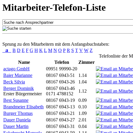
Mitarbeiter-Telefon-Liste
Sprung zu den Mitarbeitern mit dem Anfangsbuchstaben:
a
B
D
E
F
G
H
K
L
M
N
O
P
R
S
T
V
W
Z
Telefonliste der M
Name
Telefon
Zimmer
actago GmbH
09951 99990-20
Baier Marianne
08167 6943-51
1.14
Beck Silvia
08167 6943-26
1.04
Berger Dominik
08167 6943-46
1.12
Erster Bürgermeister
0171 4788152
Best Susanne
08167 6943-19
0.09
Brandmeier Elisabeth
08167 6943-13
0.10
Burger Thomas
08167 6943-21
1.09
Dauer Daniela
08167 6943-27
2.01
Dauer Martin
08167 6943-31
0.04
Eckebrecht Manuela
08167 6943-59
1.14