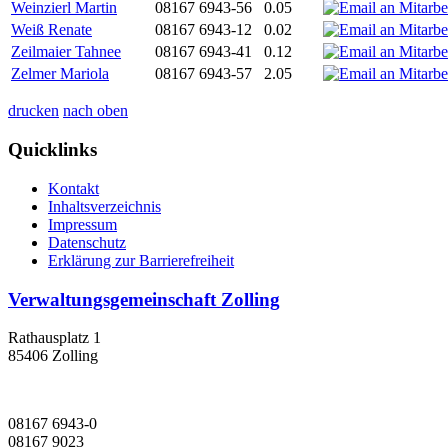
Weinzierl Martin
08167 6943-56
0.05
Weiß Renate
08167 6943-12
0.02
Zeilmaier Tahnee
08167 6943-41
0.12
Zelmer Mariola
08167 6943-57
2.05
drucken
nach oben
Quicklinks
Kontakt
Inhaltsverzeichnis
Impressum
Datenschutz
Erklärung zur Barrierefreiheit
Verwaltungsgemeinschaft Zolling
Rathausplatz 1
85406 Zolling
08167 6943-0
08167 9023