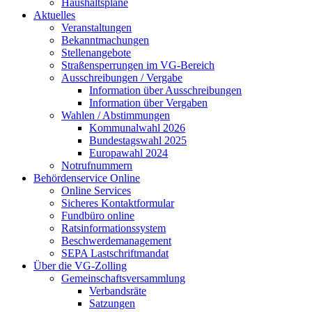
Haushaltspläne
Aktuelles
Veranstaltungen
Bekanntmachungen
Stellenangebote
Straßensperrungen im VG-Bereich
Ausschreibungen / Vergabe
Information über Ausschreibungen
Information über Vergaben
Wahlen / Abstimmungen
Kommunalwahl 2026
Bundestagswahl 2025
Europawahl 2024
Notrufnummern
Behördenservice Online
Online Services
Sicheres Kontaktformular
Fundbüro online
Ratsinformationssystem
Beschwerdemanagement
SEPA Lastschriftmandat
Über die VG-Zolling
Gemeinschaftsversammlung
Verbandsräte
Satzungen