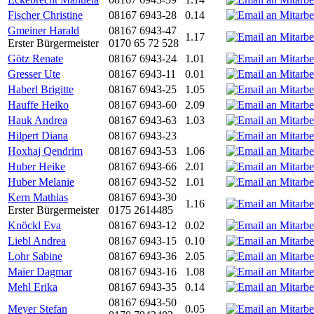
Fischer Christine
08167 6943-28
0.14
Gmeiner Harald
08167 6943-47
1.17
Erster Bürgermeister
0170 65 72 528
Götz Renate
08167 6943-24
1.01
Gresser Ute
08167 6943-11
0.01
Haberl Brigitte
08167 6943-25
1.05
Hauffe Heiko
08167 6943-60
2.09
Hauk Andrea
08167 6943-63
1.03
Hilpert Diana
08167 6943-23
Hoxhaj Qendrim
08167 6943-53
1.06
Huber Heike
08167 6943-66
2.01
Huber Melanie
08167 6943-52
1.01
Kern Mathias
08167 6943-30
1.16
Erster Bürgermeister
0175 2614485
Knöckl Eva
08167 6943-12
0.02
Liebl Andrea
08167 6943-15
0.10
Lohr Sabine
08167 6943-36
2.05
Maier Dagmar
08167 6943-16
1.08
Mehl Erika
08167 6943-35
0.14
08167 6943-50
Meyer Stefan
0.05