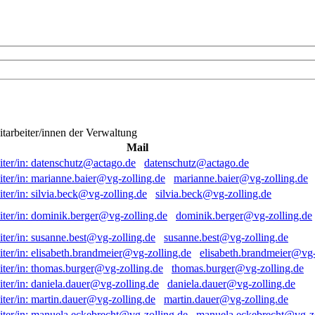
itarbeiter/innen der Verwaltung
Mail
datenschutz@actago.de
marianne.baier@vg-zolling.de
silvia.beck@vg-zolling.de
dominik.berger@vg-zolling.de
susanne.best@vg-zolling.de
elisabeth.brandmeier@vg-
thomas.burger@vg-zolling.de
daniela.dauer@vg-zolling.de
martin.dauer@vg-zolling.de
manuela.eckebrecht@vg-zo