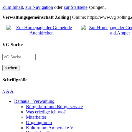
Zum Inhalt
,
zur Navigation
oder
zur Startseite
springen.
Verwaltungsgemeinschaft Zolling
| Online: https://www.vg-zolling.
VG Suche
suchen
Schriftgröße
A
A
A
Rathaus - Verwaltung
Bürgerbüro und Bürgerservice
Was erledige ich wo?
Mitarbeiter
Organigramm
Kulturraum Ampertal e.V.