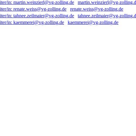
martin.weinzierl@vg-zolling.
renate.weiss@vg-zolling.de
tahnee.zeilmaier@vg-zolling.
kaemmerei@vg-zolling.de