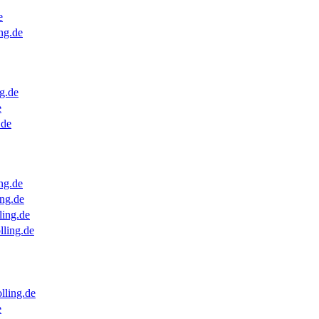
e
ng.de
g.de
e
.de
ng.de
ng.de
ling.de
lling.de
lling.de
e