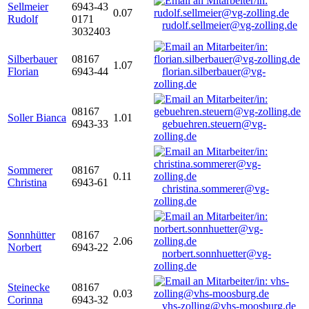
Sellmeier
6943-43
0.07
Rudolf
0171
rudolf.sellmeier@vg-zolling.de
3032403
Silberbauer
08167
1.07
Florian
6943-44
florian.silberbauer@vg-
zolling.de
08167
Soller Bianca
1.01
6943-33
gebuehren.steuern@vg-
zolling.de
Sommerer
08167
0.11
Christina
6943-61
christina.sommerer@vg-
zolling.de
Sonnhütter
08167
2.06
Norbert
6943-22
norbert.sonnhuetter@vg-
zolling.de
Steinecke
08167
0.03
Corinna
6943-32
vhs-zolling@vhs-moosburg.de