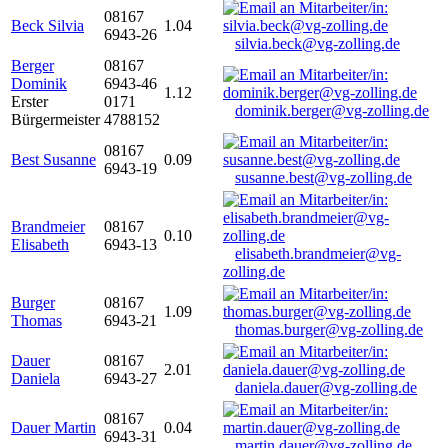
08167
Beck Silvia
1.04
6943-26
silvia.beck@vg-zolling.de
Berger
08167
Dominik
6943-46
1.12
Erster
0171
dominik.berger@vg-zolling.de
Bürgermeister
4788152
08167
Best Susanne
0.09
6943-19
susanne.best@vg-zolling.de
Brandmeier
08167
0.10
Elisabeth
6943-13
elisabeth.brandmeier@vg-
zolling.de
Burger
08167
1.09
Thomas
6943-21
thomas.burger@vg-zolling.de
Dauer
08167
2.01
Daniela
6943-27
daniela.dauer@vg-zolling.de
08167
Dauer Martin
0.04
6943-31
martin.dauer@vg-zolling.de