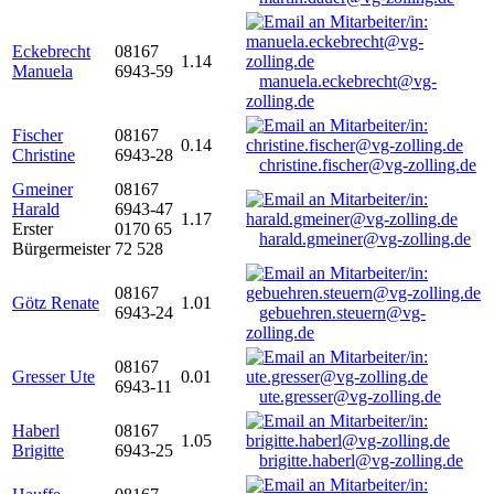
Eckebrecht
08167
1.14
Manuela
6943-59
manuela.eckebrecht@vg-
zolling.de
Fischer
08167
0.14
Christine
6943-28
christine.fischer@vg-zolling.de
Gmeiner
08167
Harald
6943-47
1.17
Erster
0170 65
harald.gmeiner@vg-zolling.de
Bürgermeister
72 528
08167
Götz Renate
1.01
6943-24
gebuehren.steuern@vg-
zolling.de
08167
Gresser Ute
0.01
6943-11
ute.gresser@vg-zolling.de
Haberl
08167
1.05
Brigitte
6943-25
brigitte.haberl@vg-zolling.de