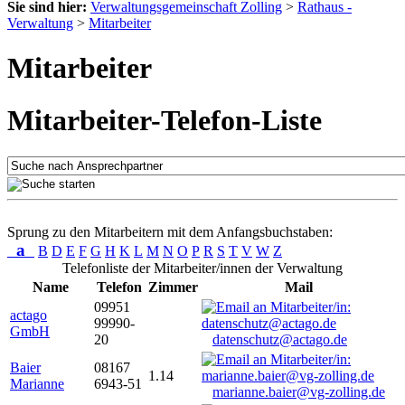
Sie sind hier:
Verwaltungsgemeinschaft Zolling
>
Rathaus -
Verwaltung
>
Mitarbeiter
Mitarbeiter
Mitarbeiter-Telefon-Liste
Sprung zu den Mitarbeitern mit dem Anfangsbuchstaben:
a
B
D
E
F
G
H
K
L
M
N
O
P
R
S
T
V
W
Z
Telefonliste der Mitarbeiter/innen der Verwaltung
Name
Telefon
Zimmer
Mail
09951
actago
99990-
GmbH
20
datenschutz@actago.de
Baier
08167
1.14
Marianne
6943-51
marianne.baier@vg-zolling.de