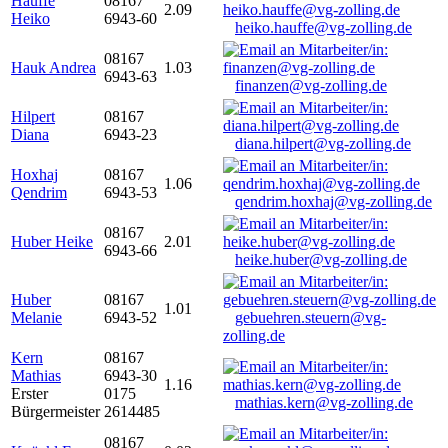
Hauffe
08167
2.09
Heiko
6943-60
heiko.hauffe@vg-zolling.de
08167
Hauk Andrea
1.03
6943-63
finanzen@vg-zolling.de
Hilpert
08167
Diana
6943-23
diana.hilpert@vg-zolling.de
Hoxhaj
08167
1.06
Qendrim
6943-53
qendrim.hoxhaj@vg-zolling.de
08167
Huber Heike
2.01
6943-66
heike.huber@vg-zolling.de
Huber
08167
1.01
Melanie
6943-52
gebuehren.steuern@vg-
zolling.de
Kern
08167
Mathias
6943-30
1.16
Erster
0175
mathias.kern@vg-zolling.de
Bürgermeister
2614485
08167