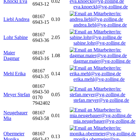
Knöckl Eva
0.02
6943-12
eva.knoeckl@vg-zolling.de
08167
Liebl Andrea
0.10
6943-15
andrea.liebl@vg-zolling.de
08167
Lohr Sabine
2.05
6943-36
sabine.lohr@vg-zolling.de
Maier
08167
1.08
Dagmar
6943-16
dagmar.maier@vg-zolling.de
08167
Mehl Erika
0.14
6943-35
erika.mehl@vg-zolling.de
08167
6943-50
Meyer Stefan
0.05
0170
stefan.meyer@vg-zolling.de
7942402
Neugebauer
08167
0.01
Mia
6943-58
mia.neugebauer@vg-zolling.de
Obermeier
08167
0.13
Monika
6943-42
monika.obermeier@vg-