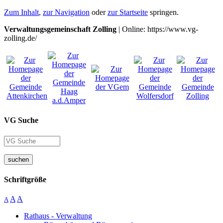
Zum Inhalt
,
zur Navigation
oder
zur Startseite
springen.
Verwaltungsgemeinschaft Zolling
| Online: https://www.vg-
zolling.de/
VG Suche
suchen
Schriftgröße
A
A
A
Rathaus - Verwaltung