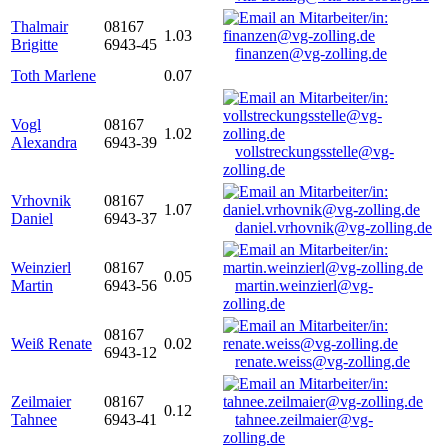
Thalmair
08167
1.03
Brigitte
6943-45
finanzen@vg-zolling.de
Toth Marlene
0.07
Vogl
08167
1.02
Alexandra
6943-39
vollstreckungsstelle@vg-
zolling.de
Vrhovnik
08167
1.07
Daniel
6943-37
daniel.vrhovnik@vg-zolling.de
Weinzierl
08167
0.05
Martin
6943-56
martin.weinzierl@vg-
zolling.de
08167
Weiß Renate
0.02
6943-12
renate.weiss@vg-zolling.de
Zeilmaier
08167
0.12
Tahnee
6943-41
tahnee.zeilmaier@vg-
zolling.de