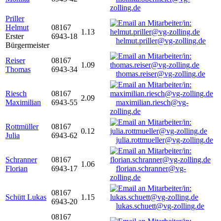
zolling.de
Priller
Helmut
08167
1.13
Erster
6943-18
helmut.priller@vg-zolling.de
Bürgermeister
Reiser
08167
1.09
Thomas
6943-34
thomas.reiser@vg-zolling.de
Riesch
08167
2.09
Maximilian
6943-55
maximilian.riesch@vg-
zolling.de
Rottmüller
08167
0.12
Julia
6943-62
julia.rottmueller@vg-zolling.de
Schranner
08167
1.06
Florian
6943-17
florian.schranner@vg-
zolling.de
08167
Schütt Lukas
1.15
6943-20
lukas.schuett@vg-zolling.de
08167