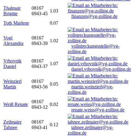
Thalmair
08167
1.03
Brigitte
6943-45
finanzen@vg-zolling.de
Toth Marlene
0.07
Vogl
08167
1.02
Alexandra
6943-39
vollstreckungsstelle@vg-
zolling.de
Vrhovnik
08167
1.07
Daniel
6943-37
daniel.vrhovnik@vg-zolling.de
Weinzierl
08167
0.05
Martin
6943-56
martin.weinzierl@vg-
zolling.de
08167
Weiß Renate
0.02
6943-12
renate.weiss@vg-zolling.de
Zeilmaier
08167
0.12
Tahnee
6943-41
tahnee.zeilmaier@vg-
zolling.de