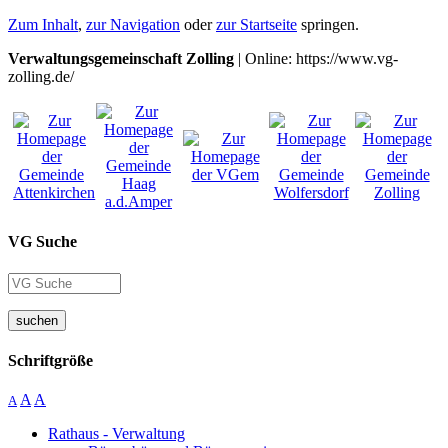
Zum Inhalt
,
zur Navigation
oder
zur Startseite
springen.
Verwaltungsgemeinschaft Zolling
| Online: https://www.vg-
zolling.de/
VG Suche
suchen
Schriftgröße
A
A
A
Rathaus - Verwaltung