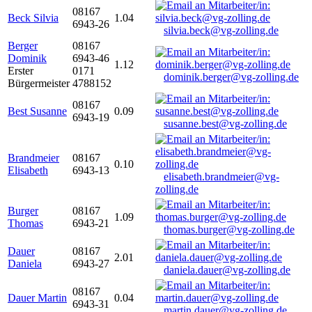
08167
Beck Silvia
1.04
6943-26
silvia.beck@vg-zolling.de
Berger
08167
Dominik
6943-46
1.12
Erster
0171
dominik.berger@vg-zolling.de
Bürgermeister
4788152
08167
Best Susanne
0.09
6943-19
susanne.best@vg-zolling.de
Brandmeier
08167
0.10
Elisabeth
6943-13
elisabeth.brandmeier@vg-
zolling.de
Burger
08167
1.09
Thomas
6943-21
thomas.burger@vg-zolling.de
Dauer
08167
2.01
Daniela
6943-27
daniela.dauer@vg-zolling.de
08167
Dauer Martin
0.04
6943-31
martin.dauer@vg-zolling.de