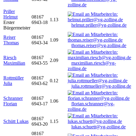
zolling.de
Priller
Helmut
08167
1.13
Erster
6943-18
helmut.priller@vg-zolling.de
Bürgermeister
Reiser
08167
1.09
Thomas
6943-34
thomas.reiser@vg-zolling.de
Riesch
08167
2.09
Maximilian
6943-55
maximilian.riesch@vg-
zolling.de
Rottmüller
08167
0.12
Julia
6943-62
julia.rottmueller@vg-zolling.de
Schranner
08167
1.06
Florian
6943-17
florian.schranner@vg-
zolling.de
08167
Schütt Lukas
1.15
6943-20
lukas.schuett@vg-zolling.de
08167