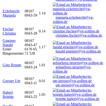
Eckebrecht
08167
1.14
Manuela
6943-59
manuela.eckebrecht@vg-
zolling.de
Fischer
08167
0.14
Christine
6943-28
christine.fischer@vg-zolling.de
Gmeiner
08167
Harald
6943-47
1.17
Erster
0170 65
harald.gmeiner@vg-zolling.de
Bürgermeister
72 528
08167
Götz Renate
1.01
6943-24
gebuehren.steuern@vg-
zolling.de
08167
Gresser Ute
0.01
6943-11
ute.gresser@vg-zolling.de
Haberl
08167
1.05
Brigitte
6943-25
brigitte.haberl@vg-zolling.de