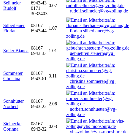
Sellmeier
6943-43
0.07
Rudolf
0171
rudolf.sellmeier@vg-zolling.de
3032403
Silberbauer
08167
1.07
Florian
6943-44
florian.silberbauer@vg-
zolling.de
08167
Soller Bianca
1.01
6943-33
gebuehren.steuern@vg-
zolling.de
Sommerer
08167
0.11
Christina
6943-61
christina.sommerer@vg-
zolling.de
Sonnhütter
08167
2.06
Norbert
6943-22
norbert.sonnhuetter@vg-
zolling.de
Steinecke
08167
0.03
Corinna
6943-32
vhs-zolling@vhs-moosburg.de