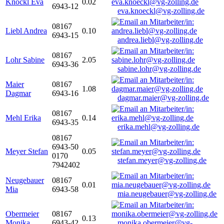
Knöckl Eva
0.02
6943-12
eva.knoeckl@vg-zolling.de
08167
Liebl Andrea
0.10
6943-15
andrea.liebl@vg-zolling.de
08167
Lohr Sabine
2.05
6943-36
sabine.lohr@vg-zolling.de
Maier
08167
1.08
Dagmar
6943-16
dagmar.maier@vg-zolling.de
08167
Mehl Erika
0.14
6943-35
erika.mehl@vg-zolling.de
08167
6943-50
Meyer Stefan
0.05
0170
stefan.meyer@vg-zolling.de
7942402
Neugebauer
08167
0.01
Mia
6943-58
mia.neugebauer@vg-zolling.de
Obermeier
08167
0.13
Monika
6943-42
monika.obermeier@vg-