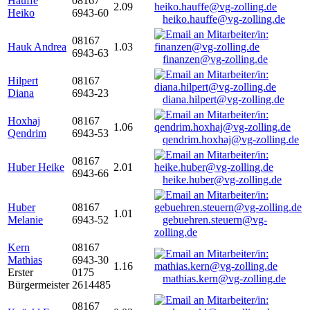
Hauffe
08167
2.09
Heiko
6943-60
heiko.hauffe@vg-zolling.de
08167
Hauk Andrea
1.03
6943-63
finanzen@vg-zolling.de
Hilpert
08167
Diana
6943-23
diana.hilpert@vg-zolling.de
Hoxhaj
08167
1.06
Qendrim
6943-53
qendrim.hoxhaj@vg-zolling.de
08167
Huber Heike
2.01
6943-66
heike.huber@vg-zolling.de
Huber
08167
1.01
Melanie
6943-52
gebuehren.steuern@vg-
zolling.de
Kern
08167
Mathias
6943-30
1.16
Erster
0175
mathias.kern@vg-zolling.de
Bürgermeister
2614485
08167