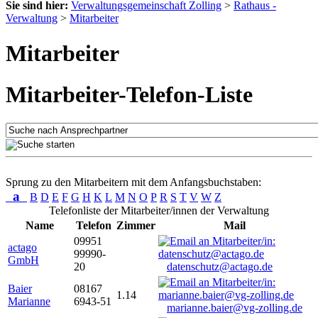
Sie sind hier:
Verwaltungsgemeinschaft Zolling
>
Rathaus -
Verwaltung
>
Mitarbeiter
Mitarbeiter
Mitarbeiter-Telefon-Liste
Sprung zu den Mitarbeitern mit dem Anfangsbuchstaben:
a
B
D
E
F
G
H
K
L
M
N
O
P
R
S
T
V
W
Z
Telefonliste der Mitarbeiter/innen der Verwaltung
Name
Telefon
Zimmer
Mail
09951
actago
99990-
GmbH
20
datenschutz@actago.de
Baier
08167
1.14
Marianne
6943-51
marianne.baier@vg-zolling.de