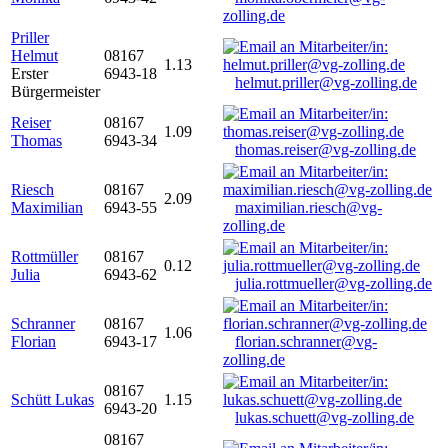
zolling.de
Priller
Helmut
08167
1.13
Erster
6943-18
helmut.priller@vg-zolling.de
Bürgermeister
Reiser
08167
1.09
Thomas
6943-34
thomas.reiser@vg-zolling.de
Riesch
08167
2.09
Maximilian
6943-55
maximilian.riesch@vg-
zolling.de
Rottmüller
08167
0.12
Julia
6943-62
julia.rottmueller@vg-zolling.de
Schranner
08167
1.06
Florian
6943-17
florian.schranner@vg-
zolling.de
08167
Schütt Lukas
1.15
6943-20
lukas.schuett@vg-zolling.de
08167