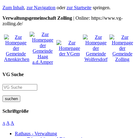
Zum Inhalt
,
zur Navigation
oder
zur Startseite
springen.
Verwaltungsgemeinschaft Zolling
| Online: https://www.vg-
zolling.de/
VG Suche
suchen
Schriftgröße
A
A
A
Rathaus - Verwaltung