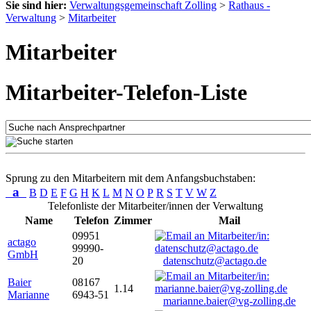
Sie sind hier:
Verwaltungsgemeinschaft Zolling
>
Rathaus -
Verwaltung
>
Mitarbeiter
Mitarbeiter
Mitarbeiter-Telefon-Liste
Sprung zu den Mitarbeitern mit dem Anfangsbuchstaben:
a
B
D
E
F
G
H
K
L
M
N
O
P
R
S
T
V
W
Z
Telefonliste der Mitarbeiter/innen der Verwaltung
Name
Telefon
Zimmer
Mail
09951
actago
99990-
GmbH
20
datenschutz@actago.de
Baier
08167
1.14
Marianne
6943-51
marianne.baier@vg-zolling.de