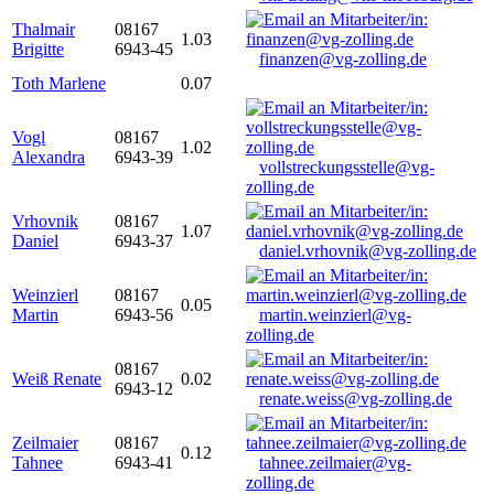
Thalmair
08167
1.03
Brigitte
6943-45
finanzen@vg-zolling.de
Toth Marlene
0.07
Vogl
08167
1.02
Alexandra
6943-39
vollstreckungsstelle@vg-
zolling.de
Vrhovnik
08167
1.07
Daniel
6943-37
daniel.vrhovnik@vg-zolling.de
Weinzierl
08167
0.05
Martin
6943-56
martin.weinzierl@vg-
zolling.de
08167
Weiß Renate
0.02
6943-12
renate.weiss@vg-zolling.de
Zeilmaier
08167
0.12
Tahnee
6943-41
tahnee.zeilmaier@vg-
zolling.de