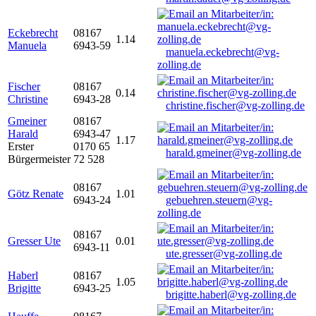
Eckebrecht
08167
1.14
Manuela
6943-59
manuela.eckebrecht@vg-
zolling.de
Fischer
08167
0.14
Christine
6943-28
christine.fischer@vg-zolling.de
Gmeiner
08167
Harald
6943-47
1.17
Erster
0170 65
harald.gmeiner@vg-zolling.de
Bürgermeister
72 528
08167
Götz Renate
1.01
6943-24
gebuehren.steuern@vg-
zolling.de
08167
Gresser Ute
0.01
6943-11
ute.gresser@vg-zolling.de
Haberl
08167
1.05
Brigitte
6943-25
brigitte.haberl@vg-zolling.de