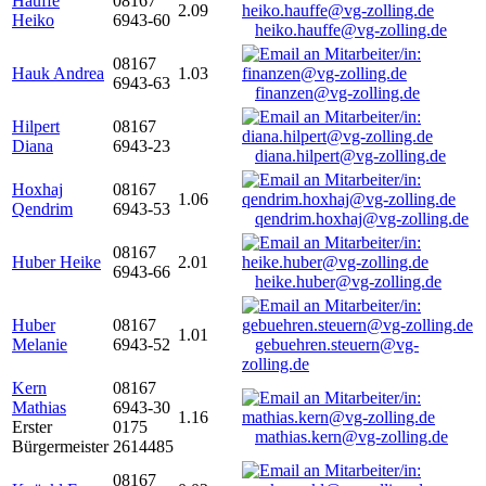
Hauffe
08167
2.09
Heiko
6943-60
heiko.hauffe@vg-zolling.de
08167
Hauk Andrea
1.03
6943-63
finanzen@vg-zolling.de
Hilpert
08167
Diana
6943-23
diana.hilpert@vg-zolling.de
Hoxhaj
08167
1.06
Qendrim
6943-53
qendrim.hoxhaj@vg-zolling.de
08167
Huber Heike
2.01
6943-66
heike.huber@vg-zolling.de
Huber
08167
1.01
Melanie
6943-52
gebuehren.steuern@vg-
zolling.de
Kern
08167
Mathias
6943-30
1.16
Erster
0175
mathias.kern@vg-zolling.de
Bürgermeister
2614485
08167