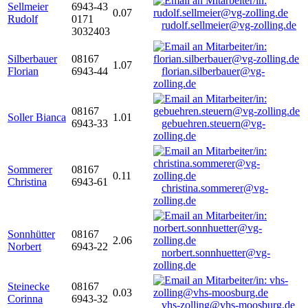
Sellmeier
6943-43
0.07
Rudolf
0171
rudolf.sellmeier@vg-zolling.de
3032403
Silberbauer
08167
1.07
Florian
6943-44
florian.silberbauer@vg-
zolling.de
08167
Soller Bianca
1.01
6943-33
gebuehren.steuern@vg-
zolling.de
Sommerer
08167
0.11
Christina
6943-61
christina.sommerer@vg-
zolling.de
Sonnhütter
08167
2.06
Norbert
6943-22
norbert.sonnhuetter@vg-
zolling.de
Steinecke
08167
0.03
Corinna
6943-32
vhs-zolling@vhs-moosburg.de