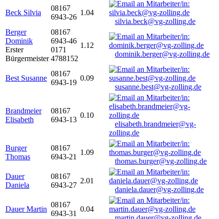
08167
Beck Silvia
1.04
6943-26
silvia.beck@vg-zolling.de
Berger
08167
Dominik
6943-46
1.12
Erster
0171
dominik.berger@vg-zolling.de
Bürgermeister
4788152
08167
Best Susanne
0.09
6943-19
susanne.best@vg-zolling.de
Brandmeier
08167
0.10
Elisabeth
6943-13
elisabeth.brandmeier@vg-
zolling.de
Burger
08167
1.09
Thomas
6943-21
thomas.burger@vg-zolling.de
Dauer
08167
2.01
Daniela
6943-27
daniela.dauer@vg-zolling.de
08167
Dauer Martin
0.04
6943-31
martin.dauer@vg-zolling.de