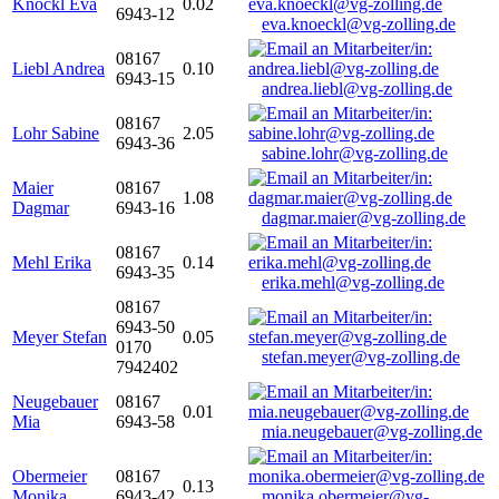
Knöckl Eva
0.02
6943-12
eva.knoeckl@vg-zolling.de
08167
Liebl Andrea
0.10
6943-15
andrea.liebl@vg-zolling.de
08167
Lohr Sabine
2.05
6943-36
sabine.lohr@vg-zolling.de
Maier
08167
1.08
Dagmar
6943-16
dagmar.maier@vg-zolling.de
08167
Mehl Erika
0.14
6943-35
erika.mehl@vg-zolling.de
08167
6943-50
Meyer Stefan
0.05
0170
stefan.meyer@vg-zolling.de
7942402
Neugebauer
08167
0.01
Mia
6943-58
mia.neugebauer@vg-zolling.de
Obermeier
08167
0.13
Monika
6943-42
monika.obermeier@vg-