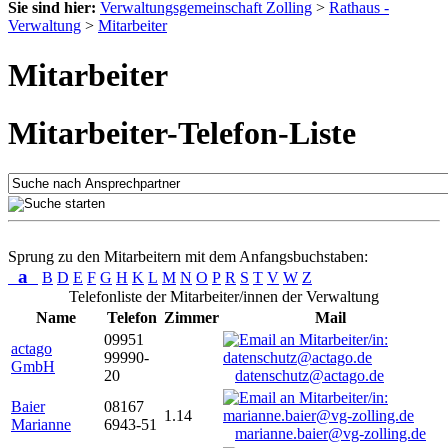
Sie sind hier:
Verwaltungsgemeinschaft Zolling
>
Rathaus -
Verwaltung
>
Mitarbeiter
Mitarbeiter
Mitarbeiter-Telefon-Liste
Sprung zu den Mitarbeitern mit dem Anfangsbuchstaben:
a
B
D
E
F
G
H
K
L
M
N
O
P
R
S
T
V
W
Z
Telefonliste der Mitarbeiter/innen der Verwaltung
Name
Telefon
Zimmer
Mail
09951
actago
99990-
GmbH
20
datenschutz@actago.de
Baier
08167
1.14
Marianne
6943-51
marianne.baier@vg-zolling.de