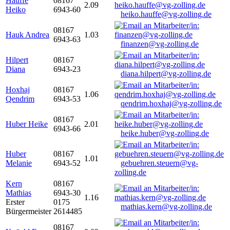
Hauffe
08167
2.09
Heiko
6943-60
heiko.hauffe@vg-zolling.de
08167
Hauk Andrea
1.03
6943-63
finanzen@vg-zolling.de
Hilpert
08167
Diana
6943-23
diana.hilpert@vg-zolling.de
Hoxhaj
08167
1.06
Qendrim
6943-53
qendrim.hoxhaj@vg-zolling.de
08167
Huber Heike
2.01
6943-66
heike.huber@vg-zolling.de
Huber
08167
1.01
Melanie
6943-52
gebuehren.steuern@vg-
zolling.de
Kern
08167
Mathias
6943-30
1.16
Erster
0175
mathias.kern@vg-zolling.de
Bürgermeister
2614485
08167