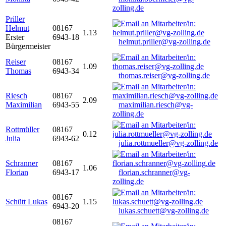
zolling.de
Priller
Helmut
08167
1.13
Erster
6943-18
helmut.priller@vg-zolling.de
Bürgermeister
Reiser
08167
1.09
Thomas
6943-34
thomas.reiser@vg-zolling.de
Riesch
08167
2.09
Maximilian
6943-55
maximilian.riesch@vg-
zolling.de
Rottmüller
08167
0.12
Julia
6943-62
julia.rottmueller@vg-zolling.de
Schranner
08167
1.06
Florian
6943-17
florian.schranner@vg-
zolling.de
08167
Schütt Lukas
1.15
6943-20
lukas.schuett@vg-zolling.de
08167