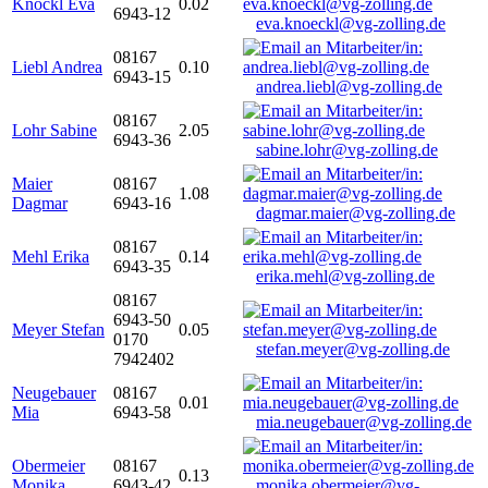
Knöckl Eva
0.02
6943-12
eva.knoeckl@vg-zolling.de
08167
Liebl Andrea
0.10
6943-15
andrea.liebl@vg-zolling.de
08167
Lohr Sabine
2.05
6943-36
sabine.lohr@vg-zolling.de
Maier
08167
1.08
Dagmar
6943-16
dagmar.maier@vg-zolling.de
08167
Mehl Erika
0.14
6943-35
erika.mehl@vg-zolling.de
08167
6943-50
Meyer Stefan
0.05
0170
stefan.meyer@vg-zolling.de
7942402
Neugebauer
08167
0.01
Mia
6943-58
mia.neugebauer@vg-zolling.de
Obermeier
08167
0.13
Monika
6943-42
monika.obermeier@vg-