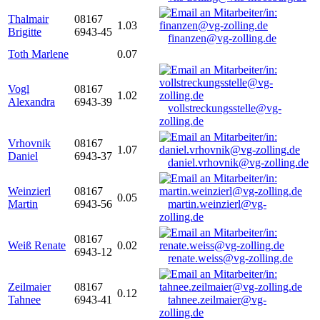
Thalmair
08167
1.03
Brigitte
6943-45
finanzen@vg-zolling.de
Toth Marlene
0.07
Vogl
08167
1.02
Alexandra
6943-39
vollstreckungsstelle@vg-
zolling.de
Vrhovnik
08167
1.07
Daniel
6943-37
daniel.vrhovnik@vg-zolling.de
Weinzierl
08167
0.05
Martin
6943-56
martin.weinzierl@vg-
zolling.de
08167
Weiß Renate
0.02
6943-12
renate.weiss@vg-zolling.de
Zeilmaier
08167
0.12
Tahnee
6943-41
tahnee.zeilmaier@vg-
zolling.de