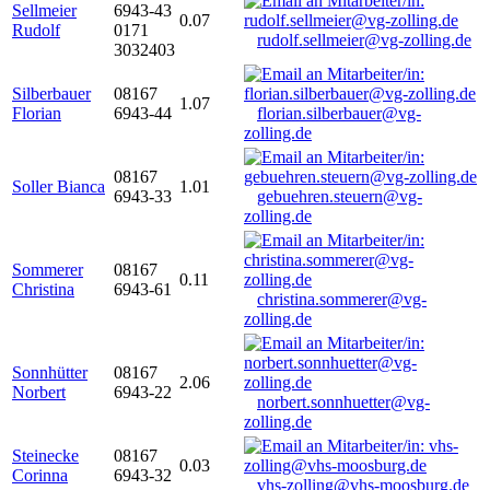
Sellmeier
6943-43
0.07
Rudolf
0171
rudolf.sellmeier@vg-zolling.de
3032403
Silberbauer
08167
1.07
Florian
6943-44
florian.silberbauer@vg-
zolling.de
08167
Soller Bianca
1.01
6943-33
gebuehren.steuern@vg-
zolling.de
Sommerer
08167
0.11
Christina
6943-61
christina.sommerer@vg-
zolling.de
Sonnhütter
08167
2.06
Norbert
6943-22
norbert.sonnhuetter@vg-
zolling.de
Steinecke
08167
0.03
Corinna
6943-32
vhs-zolling@vhs-moosburg.de