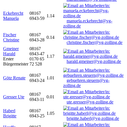
Eckebrecht
08167
1.14
Manuela
6943-59
manuela.eckebrecht@vg-
zolling.de
Fischer
08167
0.14
Christine
6943-28
christine.fischer@vg-zolling.de
Gmeiner
08167
Harald
6943-47
1.17
Erster
0170 65
harald.gmeiner@vg-zolling.de
Bürgermeister
72 528
08167
Götz Renate
1.01
6943-24
gebuehren.steuern@vg-
zolling.de
08167
Gresser Ute
0.01
6943-11
ute.gresser@vg-zolling.de
Haberl
08167
1.05
Brigitte
6943-25
brigitte.haberl@vg-zolling.de