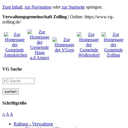
Zum Inhalt
,
zur Navigation
oder
zur Startseite
springen.
Verwaltungsgemeinschaft Zolling
| Online: https://www.vg-
zolling.de/
VG Suche
suchen
Schriftgröße
A
A
A
Rathaus - Verwaltung