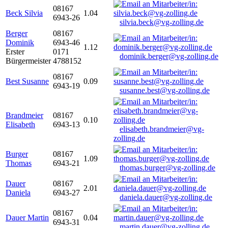
08167
Beck Silvia
1.04
6943-26
silvia.beck@vg-zolling.de
Berger
08167
Dominik
6943-46
1.12
Erster
0171
dominik.berger@vg-zolling.de
Bürgermeister
4788152
08167
Best Susanne
0.09
6943-19
susanne.best@vg-zolling.de
Brandmeier
08167
0.10
Elisabeth
6943-13
elisabeth.brandmeier@vg-
zolling.de
Burger
08167
1.09
Thomas
6943-21
thomas.burger@vg-zolling.de
Dauer
08167
2.01
Daniela
6943-27
daniela.dauer@vg-zolling.de
08167
Dauer Martin
0.04
6943-31
martin.dauer@vg-zolling.de