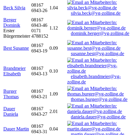
08167
Beck Silvia
1.04
6943-26
silvia.beck@vg-zolling.de
Berger
08167
Dominik
6943-46
1.12
Erster
0171
dominik.berger@vg-zolling.de
Bürgermeister
4788152
08167
Best Susanne
0.09
6943-19
susanne.best@vg-zolling.de
Brandmeier
08167
0.10
Elisabeth
6943-13
elisabeth.brandmeier@vg-
zolling.de
Burger
08167
1.09
Thomas
6943-21
thomas.burger@vg-zolling.de
Dauer
08167
2.01
Daniela
6943-27
daniela.dauer@vg-zolling.de
08167
Dauer Martin
0.04
6943-31
martin.dauer@vg-zolling.de