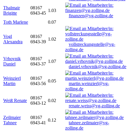
Thalmair
08167
1.03
Brigitte
6943-45
finanzen@vg-zolling.de
Toth Marlene
0.07
Vogl
08167
1.02
Alexandra
6943-39
vollstreckungsstelle@vg-
zolling.de
Vrhovnik
08167
1.07
Daniel
6943-37
daniel.vrhovnik@vg-zolling.de
Weinzierl
08167
0.05
Martin
6943-56
martin.weinzierl@vg-
zolling.de
08167
Weiß Renate
0.02
6943-12
renate.weiss@vg-zolling.de
Zeilmaier
08167
0.12
Tahnee
6943-41
tahnee.zeilmaier@vg-
zolling.de