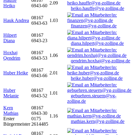
Hauffe
08167
2.09
Heiko
6943-60
heiko.hauffe@vg-zolling.de
08167
Hauk Andrea
1.03
6943-63
finanzen@vg-zolling.de
Hilpert
08167
Diana
6943-23
diana.hilpert@vg-zolling.de
Hoxhaj
08167
1.06
Qendrim
6943-53
qendrim.hoxhaj@vg-zolling.de
08167
Huber Heike
2.01
6943-66
heike.huber@vg-zolling.de
Huber
08167
1.01
Melanie
6943-52
gebuehren.steuern@vg-
zolling.de
Kern
08167
Mathias
6943-30
1.16
Erster
0175
mathias.kern@vg-zolling.de
Bürgermeister
2614485
08167