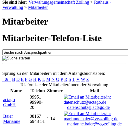
Sie sind hier:
Verwaltungsgemeinschaft Zolling
>
Rathaus -
Verwaltung
>
Mitarbeiter
Mitarbeiter
Mitarbeiter-Telefon-Liste
Sprung zu den Mitarbeitern mit dem Anfangsbuchstaben:
a
B
D
E
F
G
H
K
L
M
N
O
P
R
S
T
V
W
Z
Telefonliste der Mitarbeiter/innen der Verwaltung
Name
Telefon
Zimmer
Mail
09951
actago
99990-
GmbH
20
datenschutz@actago.de
Baier
08167
1.14
Marianne
6943-51
marianne.baier@vg-zolling.de