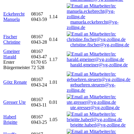
Eckebrecht
08167
1.14
Manuela
6943-59
manuela.eckebrecht@vg-
zolling.de
Fischer
08167
0.14
Christine
6943-28
christine.fischer@vg-zolling.de
Gmeiner
08167
Harald
6943-47
1.17
Erster
0170 65
harald.gmeiner@vg-zolling.de
Bürgermeister
72 528
08167
Götz Renate
1.01
6943-24
gebuehren.steuern@vg-
zolling.de
08167
Gresser Ute
0.01
6943-11
ute.gresser@vg-zolling.de
Haberl
08167
1.05
Brigitte
6943-25
brigitte.haberl@vg-zolling.de