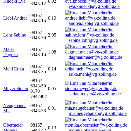
Knöckl Eva
0.02
6943-12
eva.knoeckl@vg-zolling.de
08167
Liebl Andrea
0.10
6943-15
andrea.liebl@vg-zolling.de
08167
Lohr Sabine
2.05
6943-36
sabine.lohr@vg-zolling.de
Maier
08167
1.08
Dagmar
6943-16
dagmar.maier@vg-zolling.de
08167
Mehl Erika
0.14
6943-35
erika.mehl@vg-zolling.de
08167
6943-50
Meyer Stefan
0.05
0170
stefan.meyer@vg-zolling.de
7942402
Neugebauer
08167
0.01
Mia
6943-58
mia.neugebauer@vg-zolling.de
Obermeier
08167
0.13
Monika
6943-42
monika.obermeier@vg-