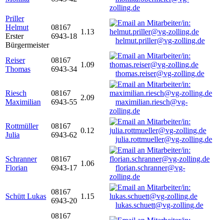
zolling.de
Priller
Helmut
08167
1.13
Erster
6943-18
helmut.priller@vg-zolling.de
Bürgermeister
Reiser
08167
1.09
Thomas
6943-34
thomas.reiser@vg-zolling.de
Riesch
08167
2.09
Maximilian
6943-55
maximilian.riesch@vg-
zolling.de
Rottmüller
08167
0.12
Julia
6943-62
julia.rottmueller@vg-zolling.de
Schranner
08167
1.06
Florian
6943-17
florian.schranner@vg-
zolling.de
08167
Schütt Lukas
1.15
6943-20
lukas.schuett@vg-zolling.de
08167