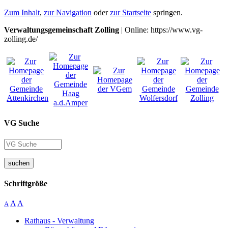
Zum Inhalt
,
zur Navigation
oder
zur Startseite
springen.
Verwaltungsgemeinschaft Zolling
| Online: https://www.vg-
zolling.de/
VG Suche
suchen
Schriftgröße
A
A
A
Rathaus - Verwaltung