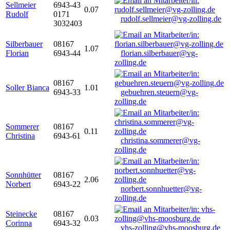
Sellmeier
6943-43
0.07
Rudolf
0171
rudolf.sellmeier@vg-zolling.de
3032403
Silberbauer
08167
1.07
Florian
6943-44
florian.silberbauer@vg-
zolling.de
08167
Soller Bianca
1.01
6943-33
gebuehren.steuern@vg-
zolling.de
Sommerer
08167
0.11
Christina
6943-61
christina.sommerer@vg-
zolling.de
Sonnhütter
08167
2.06
Norbert
6943-22
norbert.sonnhuetter@vg-
zolling.de
Steinecke
08167
0.03
Corinna
6943-32
vhs-zolling@vhs-moosburg.de