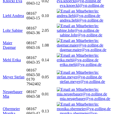
Knöckl Eva
0.02
6943-12
eva.knoeckl@vg-zolling.de
08167
Liebl Andrea
0.10
6943-15
andrea.liebl@vg-zolling.de
08167
Lohr Sabine
2.05
6943-36
sabine.lohr@vg-zolling.de
Maier
08167
1.08
Dagmar
6943-16
dagmar.maier@vg-zolling.de
08167
Mehl Erika
0.14
6943-35
erika.mehl@vg-zolling.de
08167
6943-50
Meyer Stefan
0.05
0170
stefan.meyer@vg-zolling.de
7942402
Neugebauer
08167
0.01
Mia
6943-58
mia.neugebauer@vg-zolling.de
Obermeier
08167
0.13
Monika
6943-42
monika.obermeier@vg-