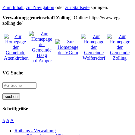
Zum Inhalt
,
zur Navigation
oder
zur Startseite
springen.
Verwaltungsgemeinschaft Zolling
| Online: https://www.vg-
zolling.de/
VG Suche
suchen
Schriftgröße
A
A
A
Rathaus - Verwaltung