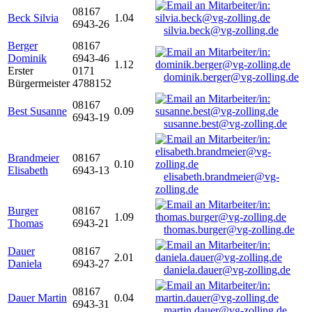
08167
Beck Silvia
1.04
6943-26
silvia.beck@vg-zolling.de
Berger
08167
Dominik
6943-46
1.12
Erster
0171
dominik.berger@vg-zolling.de
Bürgermeister
4788152
08167
Best Susanne
0.09
6943-19
susanne.best@vg-zolling.de
Brandmeier
08167
0.10
Elisabeth
6943-13
elisabeth.brandmeier@vg-
zolling.de
Burger
08167
1.09
Thomas
6943-21
thomas.burger@vg-zolling.de
Dauer
08167
2.01
Daniela
6943-27
daniela.dauer@vg-zolling.de
08167
Dauer Martin
0.04
6943-31
martin.dauer@vg-zolling.de