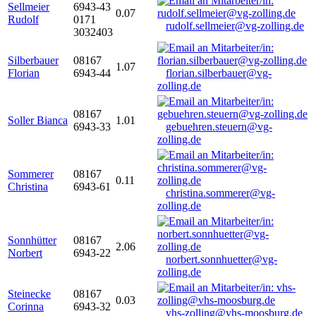
Sellmeier
6943-43
0.07
Rudolf
0171
rudolf.sellmeier@vg-zolling.de
3032403
Silberbauer
08167
1.07
Florian
6943-44
florian.silberbauer@vg-
zolling.de
08167
Soller Bianca
1.01
6943-33
gebuehren.steuern@vg-
zolling.de
Sommerer
08167
0.11
Christina
6943-61
christina.sommerer@vg-
zolling.de
Sonnhütter
08167
2.06
Norbert
6943-22
norbert.sonnhuetter@vg-
zolling.de
Steinecke
08167
0.03
Corinna
6943-32
vhs-zolling@vhs-moosburg.de