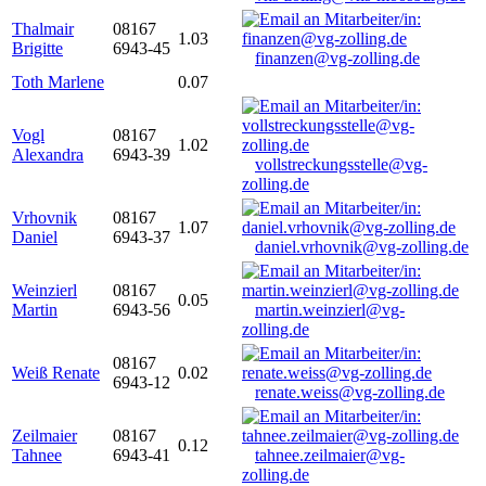
Thalmair
08167
1.03
Brigitte
6943-45
finanzen@vg-zolling.de
Toth Marlene
0.07
Vogl
08167
1.02
Alexandra
6943-39
vollstreckungsstelle@vg-
zolling.de
Vrhovnik
08167
1.07
Daniel
6943-37
daniel.vrhovnik@vg-zolling.de
Weinzierl
08167
0.05
Martin
6943-56
martin.weinzierl@vg-
zolling.de
08167
Weiß Renate
0.02
6943-12
renate.weiss@vg-zolling.de
Zeilmaier
08167
0.12
Tahnee
6943-41
tahnee.zeilmaier@vg-
zolling.de