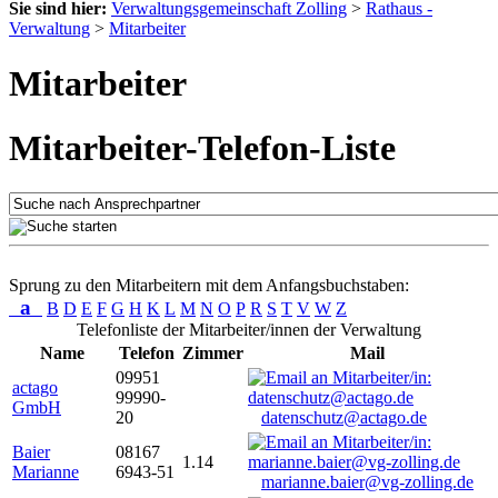
Sie sind hier:
Verwaltungsgemeinschaft Zolling
>
Rathaus -
Verwaltung
>
Mitarbeiter
Mitarbeiter
Mitarbeiter-Telefon-Liste
Sprung zu den Mitarbeitern mit dem Anfangsbuchstaben:
a
B
D
E
F
G
H
K
L
M
N
O
P
R
S
T
V
W
Z
Telefonliste der Mitarbeiter/innen der Verwaltung
Name
Telefon
Zimmer
Mail
09951
actago
99990-
GmbH
20
datenschutz@actago.de
Baier
08167
1.14
Marianne
6943-51
marianne.baier@vg-zolling.de