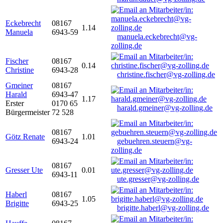
Eckebrecht
08167
1.14
Manuela
6943-59
manuela.eckebrecht@vg-
zolling.de
Fischer
08167
0.14
Christine
6943-28
christine.fischer@vg-zolling.de
Gmeiner
08167
Harald
6943-47
1.17
Erster
0170 65
harald.gmeiner@vg-zolling.de
Bürgermeister
72 528
08167
Götz Renate
1.01
6943-24
gebuehren.steuern@vg-
zolling.de
08167
Gresser Ute
0.01
6943-11
ute.gresser@vg-zolling.de
Haberl
08167
1.05
Brigitte
6943-25
brigitte.haberl@vg-zolling.de