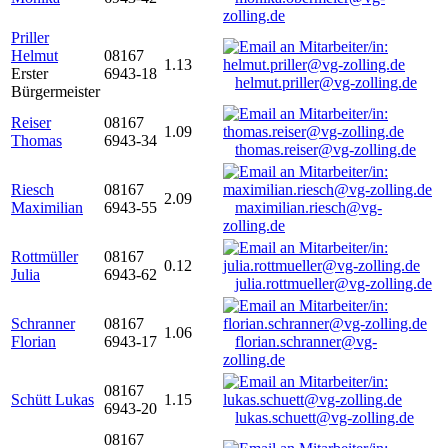
zolling.de
Priller
Helmut
08167
1.13
Erster
6943-18
helmut.priller@vg-zolling.de
Bürgermeister
Reiser
08167
1.09
Thomas
6943-34
thomas.reiser@vg-zolling.de
Riesch
08167
2.09
Maximilian
6943-55
maximilian.riesch@vg-
zolling.de
Rottmüller
08167
0.12
Julia
6943-62
julia.rottmueller@vg-zolling.de
Schranner
08167
1.06
Florian
6943-17
florian.schranner@vg-
zolling.de
08167
Schütt Lukas
1.15
6943-20
lukas.schuett@vg-zolling.de
08167