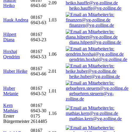
Hauffe
08167
2.09
Heiko
6943-60
heiko.hauffe@vg-zolling.de
08167
Hauk Andrea
1.03
6943-63
finanzen@vg-zolling.de
Hilpert
08167
Diana
6943-23
diana.hilpert@vg-zolling.de
Hoxhaj
08167
1.06
Qendrim
6943-53
qendrim.hoxhaj@vg-zolling.de
08167
Huber Heike
2.01
6943-66
heike.huber@vg-zolling.de
Huber
08167
1.01
Melanie
6943-52
gebuehren.steuern@vg-
zolling.de
Kern
08167
Mathias
6943-30
1.16
Erster
0175
mathias.kern@vg-zolling.de
Bürgermeister
2614485
08167