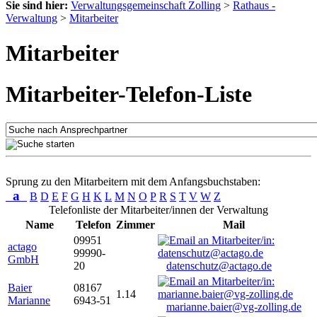
Sie sind hier:
Verwaltungsgemeinschaft Zolling
>
Rathaus -
Verwaltung
>
Mitarbeiter
Mitarbeiter
Mitarbeiter-Telefon-Liste
Sprung zu den Mitarbeitern mit dem Anfangsbuchstaben:
a
B
D
E
F
G
H
K
L
M
N
O
P
R
S
T
V
W
Z
Telefonliste der Mitarbeiter/innen der Verwaltung
Name
Telefon
Zimmer
Mail
09951
actago
99990-
GmbH
20
datenschutz@actago.de
Baier
08167
1.14
Marianne
6943-51
marianne.baier@vg-zolling.de