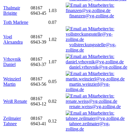
Thalmair
08167
1.03
Brigitte
6943-45
finanzen@vg-zolling.de
Toth Marlene
0.07
Vogl
08167
1.02
Alexandra
6943-39
vollstreckungsstelle@vg-
zolling.de
Vrhovnik
08167
1.07
Daniel
6943-37
daniel.vrhovnik@vg-zolling.de
Weinzierl
08167
0.05
Martin
6943-56
martin.weinzierl@vg-
zolling.de
08167
Weiß Renate
0.02
6943-12
renate.weiss@vg-zolling.de
Zeilmaier
08167
0.12
Tahnee
6943-41
tahnee.zeilmaier@vg-
zolling.de