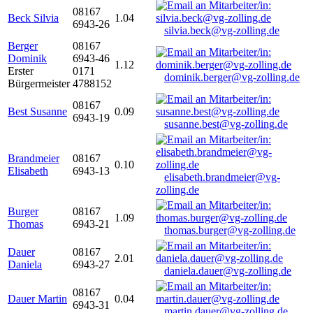
08167
Beck Silvia
1.04
6943-26
silvia.beck@vg-zolling.de
Berger
08167
Dominik
6943-46
1.12
Erster
0171
dominik.berger@vg-zolling.de
Bürgermeister
4788152
08167
Best Susanne
0.09
6943-19
susanne.best@vg-zolling.de
Brandmeier
08167
0.10
Elisabeth
6943-13
elisabeth.brandmeier@vg-
zolling.de
Burger
08167
1.09
Thomas
6943-21
thomas.burger@vg-zolling.de
Dauer
08167
2.01
Daniela
6943-27
daniela.dauer@vg-zolling.de
08167
Dauer Martin
0.04
6943-31
martin.dauer@vg-zolling.de