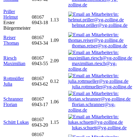
zolling.de
Priller
Helmut
08167
1.13
Erster
6943-18
helmut.priller@vg-zolling.de
Bürgermeister
Reiser
08167
1.09
Thomas
6943-34
thomas.reiser@vg-zolling.de
Riesch
08167
2.09
Maximilian
6943-55
maximilian.riesch@vg-
zolling.de
Rottmüller
08167
0.12
Julia
6943-62
julia.rottmueller@vg-zolling.de
Schranner
08167
1.06
Florian
6943-17
florian.schranner@vg-
zolling.de
08167
Schütt Lukas
1.15
6943-20
lukas.schuett@vg-zolling.de
08167