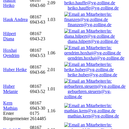
Hauffe
08167
2.09
Heiko
6943-60
heiko.hauffe@vg-zolling.de
08167
Hauk Andrea
1.03
6943-63
finanzen@vg-zolling.de
Hilpert
08167
Diana
6943-23
diana.hilpert@vg-zolling.de
Hoxhaj
08167
1.06
Qendrim
6943-53
qendrim.hoxhaj@vg-zolling.de
08167
Huber Heike
2.01
6943-66
heike.huber@vg-zolling.de
Huber
08167
1.01
Melanie
6943-52
gebuehren.steuern@vg-
zolling.de
Kern
08167
Mathias
6943-30
1.16
Erster
0175
mathias.kern@vg-zolling.de
Bürgermeister
2614485
08167