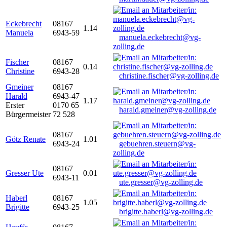
Eckebrecht
08167
1.14
Manuela
6943-59
manuela.eckebrecht@vg-
zolling.de
Fischer
08167
0.14
Christine
6943-28
christine.fischer@vg-zolling.de
Gmeiner
08167
Harald
6943-47
1.17
Erster
0170 65
harald.gmeiner@vg-zolling.de
Bürgermeister
72 528
08167
Götz Renate
1.01
6943-24
gebuehren.steuern@vg-
zolling.de
08167
Gresser Ute
0.01
6943-11
ute.gresser@vg-zolling.de
Haberl
08167
1.05
Brigitte
6943-25
brigitte.haberl@vg-zolling.de