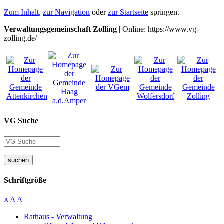
Zum Inhalt
,
zur Navigation
oder
zur Startseite
springen.
Verwaltungsgemeinschaft Zolling
| Online: https://www.vg-
zolling.de/
VG Suche
suchen
Schriftgröße
A
A
A
Rathaus - Verwaltung