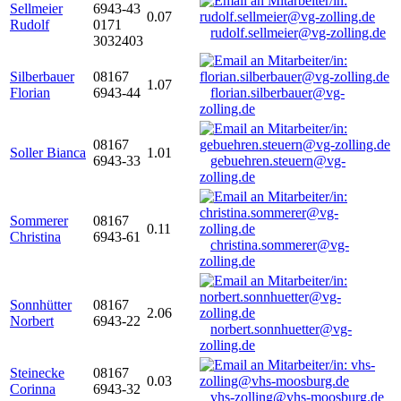
Sellmeier
6943-43
0.07
Rudolf
0171
rudolf.sellmeier@vg-zolling.de
3032403
Silberbauer
08167
1.07
Florian
6943-44
florian.silberbauer@vg-
zolling.de
08167
Soller Bianca
1.01
6943-33
gebuehren.steuern@vg-
zolling.de
Sommerer
08167
0.11
Christina
6943-61
christina.sommerer@vg-
zolling.de
Sonnhütter
08167
2.06
Norbert
6943-22
norbert.sonnhuetter@vg-
zolling.de
Steinecke
08167
0.03
Corinna
6943-32
vhs-zolling@vhs-moosburg.de