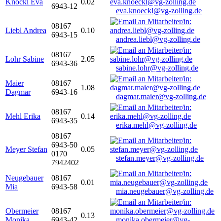
Knöckl Eva
0.02
6943-12
eva.knoeckl@vg-zolling.de
08167
Liebl Andrea
0.10
6943-15
andrea.liebl@vg-zolling.de
08167
Lohr Sabine
2.05
6943-36
sabine.lohr@vg-zolling.de
Maier
08167
1.08
Dagmar
6943-16
dagmar.maier@vg-zolling.de
08167
Mehl Erika
0.14
6943-35
erika.mehl@vg-zolling.de
08167
6943-50
Meyer Stefan
0.05
0170
stefan.meyer@vg-zolling.de
7942402
Neugebauer
08167
0.01
Mia
6943-58
mia.neugebauer@vg-zolling.de
Obermeier
08167
0.13
Monika
6943-42
monika.obermeier@vg-