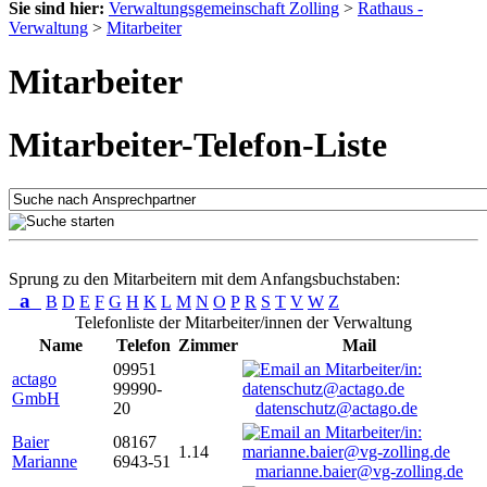
Sie sind hier:
Verwaltungsgemeinschaft Zolling
>
Rathaus -
Verwaltung
>
Mitarbeiter
Mitarbeiter
Mitarbeiter-Telefon-Liste
Sprung zu den Mitarbeitern mit dem Anfangsbuchstaben:
a
B
D
E
F
G
H
K
L
M
N
O
P
R
S
T
V
W
Z
Telefonliste der Mitarbeiter/innen der Verwaltung
Name
Telefon
Zimmer
Mail
09951
actago
99990-
GmbH
20
datenschutz@actago.de
Baier
08167
1.14
Marianne
6943-51
marianne.baier@vg-zolling.de