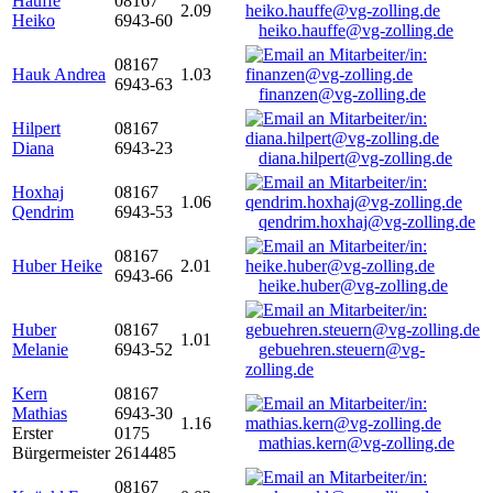
Hauffe
08167
2.09
Heiko
6943-60
heiko.hauffe@vg-zolling.de
08167
Hauk Andrea
1.03
6943-63
finanzen@vg-zolling.de
Hilpert
08167
Diana
6943-23
diana.hilpert@vg-zolling.de
Hoxhaj
08167
1.06
Qendrim
6943-53
qendrim.hoxhaj@vg-zolling.de
08167
Huber Heike
2.01
6943-66
heike.huber@vg-zolling.de
Huber
08167
1.01
Melanie
6943-52
gebuehren.steuern@vg-
zolling.de
Kern
08167
Mathias
6943-30
1.16
Erster
0175
mathias.kern@vg-zolling.de
Bürgermeister
2614485
08167