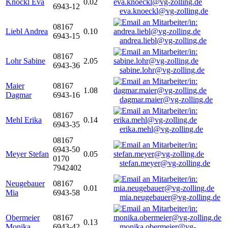
Knöckl Eva
0.02
6943-12
eva.knoeckl@vg-zolling.de
08167
Liebl Andrea
0.10
6943-15
andrea.liebl@vg-zolling.de
08167
Lohr Sabine
2.05
6943-36
sabine.lohr@vg-zolling.de
Maier
08167
1.08
Dagmar
6943-16
dagmar.maier@vg-zolling.de
08167
Mehl Erika
0.14
6943-35
erika.mehl@vg-zolling.de
08167
6943-50
Meyer Stefan
0.05
0170
stefan.meyer@vg-zolling.de
7942402
Neugebauer
08167
0.01
Mia
6943-58
mia.neugebauer@vg-zolling.de
Obermeier
08167
0.13
Monika
6943-42
monika.obermeier@vg-