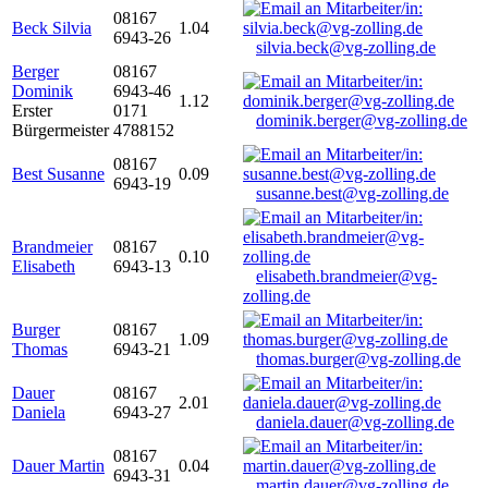
08167
Beck Silvia
1.04
6943-26
silvia.beck@vg-zolling.de
Berger
08167
Dominik
6943-46
1.12
Erster
0171
dominik.berger@vg-zolling.de
Bürgermeister
4788152
08167
Best Susanne
0.09
6943-19
susanne.best@vg-zolling.de
Brandmeier
08167
0.10
Elisabeth
6943-13
elisabeth.brandmeier@vg-
zolling.de
Burger
08167
1.09
Thomas
6943-21
thomas.burger@vg-zolling.de
Dauer
08167
2.01
Daniela
6943-27
daniela.dauer@vg-zolling.de
08167
Dauer Martin
0.04
6943-31
martin.dauer@vg-zolling.de