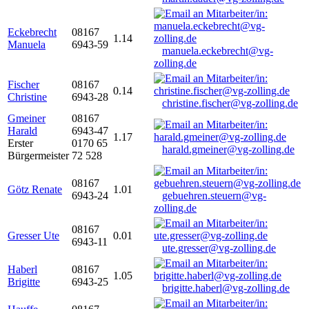
Eckebrecht
08167
1.14
Manuela
6943-59
manuela.eckebrecht@vg-
zolling.de
Fischer
08167
0.14
Christine
6943-28
christine.fischer@vg-zolling.de
Gmeiner
08167
Harald
6943-47
1.17
Erster
0170 65
harald.gmeiner@vg-zolling.de
Bürgermeister
72 528
08167
Götz Renate
1.01
6943-24
gebuehren.steuern@vg-
zolling.de
08167
Gresser Ute
0.01
6943-11
ute.gresser@vg-zolling.de
Haberl
08167
1.05
Brigitte
6943-25
brigitte.haberl@vg-zolling.de