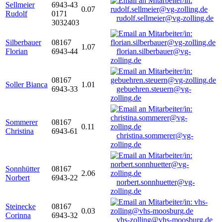
Sellmeier
6943-43
0.07
Rudolf
0171
rudolf.sellmeier@vg-zolling.de
3032403
Silberbauer
08167
1.07
Florian
6943-44
florian.silberbauer@vg-
zolling.de
08167
Soller Bianca
1.01
6943-33
gebuehren.steuern@vg-
zolling.de
Sommerer
08167
0.11
Christina
6943-61
christina.sommerer@vg-
zolling.de
Sonnhütter
08167
2.06
Norbert
6943-22
norbert.sonnhuetter@vg-
zolling.de
Steinecke
08167
0.03
Corinna
6943-32
vhs-zolling@vhs-moosburg.de