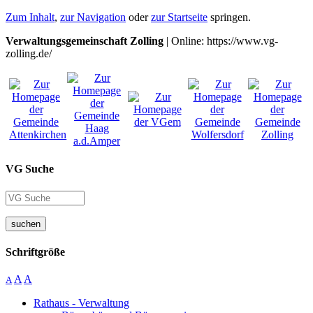
Zum Inhalt
,
zur Navigation
oder
zur Startseite
springen.
Verwaltungsgemeinschaft Zolling
| Online: https://www.vg-
zolling.de/
VG Suche
suchen
Schriftgröße
A
A
A
Rathaus - Verwaltung