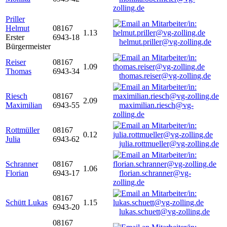
zolling.de
Priller
Helmut
08167
1.13
Erster
6943-18
helmut.priller@vg-zolling.de
Bürgermeister
Reiser
08167
1.09
Thomas
6943-34
thomas.reiser@vg-zolling.de
Riesch
08167
2.09
Maximilian
6943-55
maximilian.riesch@vg-
zolling.de
Rottmüller
08167
0.12
Julia
6943-62
julia.rottmueller@vg-zolling.de
Schranner
08167
1.06
Florian
6943-17
florian.schranner@vg-
zolling.de
08167
Schütt Lukas
1.15
6943-20
lukas.schuett@vg-zolling.de
08167