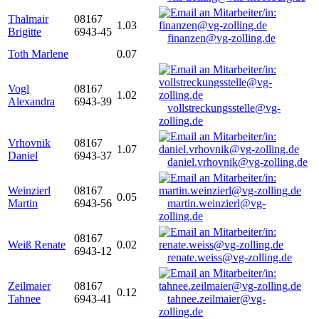
Thalmair
08167
1.03
Brigitte
6943-45
finanzen@vg-zolling.de
Toth Marlene
0.07
Vogl
08167
1.02
Alexandra
6943-39
vollstreckungsstelle@vg-
zolling.de
Vrhovnik
08167
1.07
Daniel
6943-37
daniel.vrhovnik@vg-zolling.de
Weinzierl
08167
0.05
Martin
6943-56
martin.weinzierl@vg-
zolling.de
08167
Weiß Renate
0.02
6943-12
renate.weiss@vg-zolling.de
Zeilmaier
08167
0.12
Tahnee
6943-41
tahnee.zeilmaier@vg-
zolling.de