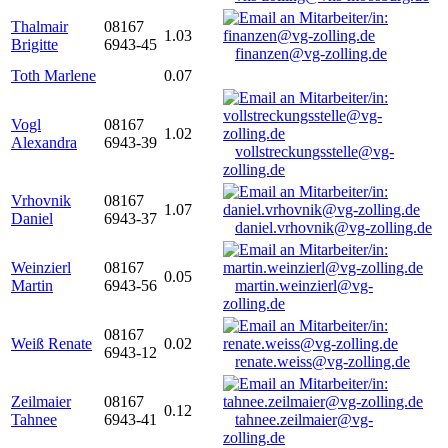
Thalmair
08167
1.03
Brigitte
6943-45
finanzen@vg-zolling.de
Toth Marlene
0.07
Vogl
08167
1.02
Alexandra
6943-39
vollstreckungsstelle@vg-
zolling.de
Vrhovnik
08167
1.07
Daniel
6943-37
daniel.vrhovnik@vg-zolling.de
Weinzierl
08167
0.05
Martin
6943-56
martin.weinzierl@vg-
zolling.de
08167
Weiß Renate
0.02
6943-12
renate.weiss@vg-zolling.de
Zeilmaier
08167
0.12
Tahnee
6943-41
tahnee.zeilmaier@vg-
zolling.de