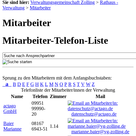
Sie sind hier:
Verwaltungsgemeinschaft Zolling
>
Rathaus -
Verwaltung
>
Mitarbeiter
Mitarbeiter
Mitarbeiter-Telefon-Liste
Sprung zu den Mitarbeitern mit dem Anfangsbuchstaben:
a
B
D
E
F
G
H
K
L
M
N
O
P
R
S
T
V
W
Z
Telefonliste der Mitarbeiter/innen der Verwaltung
Name
Telefon
Zimmer
Mail
09951
actago
99990-
GmbH
20
datenschutz@actago.de
Baier
08167
1.14
Marianne
6943-51
marianne.baier@vg-zolling.de