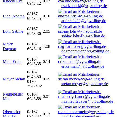
Knöckl Eva
0.02
6943-12
eva.knoeckl@vg-zolling.de
08167
Liebl Andrea
0.10
6943-15
andrea.liebl@vg-zolling.de
08167
Lohr Sabine
2.05
6943-36
sabine.lohr@vg-zolling.de
Maier
08167
1.08
Dagmar
6943-16
dagmar.maier@vg-zolling.de
08167
Mehl Erika
0.14
6943-35
erika.mehl@vg-zolling.de
08167
6943-50
Meyer Stefan
0.05
0170
stefan.meyer@vg-zolling.de
7942402
Neugebauer
08167
0.01
Mia
6943-58
mia.neugebauer@vg-zolling.de
Obermeier
08167
0.13
Monika
6943-42
monika.obermeier@vg-