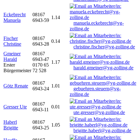
Eckebrecht
08167
1.14
Manuela
6943-59
manuela.eckebrecht@vg-
zolling.de
Fischer
08167
0.14
Christine
6943-28
christine.fischer@vg-zolling.de
Gmeiner
08167
Harald
6943-47
1.17
Erster
0170 65
harald.gmeiner@vg-zolling.de
Bürgermeister
72 528
08167
Götz Renate
1.01
6943-24
gebuehren.steuern@vg-
zolling.de
08167
Gresser Ute
0.01
6943-11
ute.gresser@vg-zolling.de
Haberl
08167
1.05
Brigitte
6943-25
brigitte.haberl@vg-zolling.de