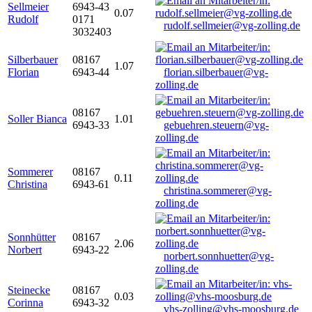
Sellmeier
6943-43
0.07
Rudolf
0171
rudolf.sellmeier@vg-zolling.de
3032403
Silberbauer
08167
1.07
Florian
6943-44
florian.silberbauer@vg-
zolling.de
08167
Soller Bianca
1.01
6943-33
gebuehren.steuern@vg-
zolling.de
Sommerer
08167
0.11
Christina
6943-61
christina.sommerer@vg-
zolling.de
Sonnhütter
08167
2.06
Norbert
6943-22
norbert.sonnhuetter@vg-
zolling.de
Steinecke
08167
0.03
Corinna
6943-32
vhs-zolling@vhs-moosburg.de