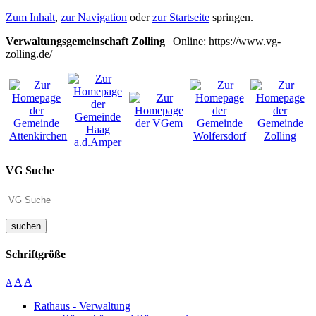
Zum Inhalt
,
zur Navigation
oder
zur Startseite
springen.
Verwaltungsgemeinschaft Zolling
| Online: https://www.vg-
zolling.de/
VG Suche
suchen
Schriftgröße
A
A
A
Rathaus - Verwaltung