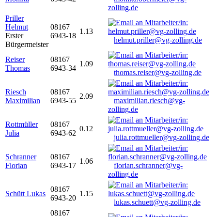
zolling.de
Priller
Helmut
08167
1.13
Erster
6943-18
helmut.priller@vg-zolling.de
Bürgermeister
Reiser
08167
1.09
Thomas
6943-34
thomas.reiser@vg-zolling.de
Riesch
08167
2.09
Maximilian
6943-55
maximilian.riesch@vg-
zolling.de
Rottmüller
08167
0.12
Julia
6943-62
julia.rottmueller@vg-zolling.de
Schranner
08167
1.06
Florian
6943-17
florian.schranner@vg-
zolling.de
08167
Schütt Lukas
1.15
6943-20
lukas.schuett@vg-zolling.de
08167