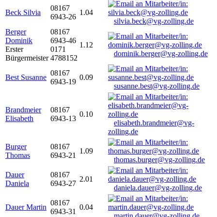
08167
Beck Silvia
1.04
6943-26
silvia.beck@vg-zolling.de
Berger
08167
Dominik
6943-46
1.12
Erster
0171
dominik.berger@vg-zolling.de
Bürgermeister
4788152
08167
Best Susanne
0.09
6943-19
susanne.best@vg-zolling.de
Brandmeier
08167
0.10
Elisabeth
6943-13
elisabeth.brandmeier@vg-
zolling.de
Burger
08167
1.09
Thomas
6943-21
thomas.burger@vg-zolling.de
Dauer
08167
2.01
Daniela
6943-27
daniela.dauer@vg-zolling.de
08167
Dauer Martin
0.04
6943-31
martin.dauer@vg-zolling.de