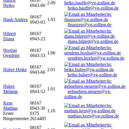
Hauffe
08167
2.09
Heiko
6943-60
heiko.hauffe@vg-zolling.de
08167
Hauk Andrea
1.03
6943-63
finanzen@vg-zolling.de
Hilpert
08167
Diana
6943-23
diana.hilpert@vg-zolling.de
Hoxhaj
08167
1.06
Qendrim
6943-53
qendrim.hoxhaj@vg-zolling.de
08167
Huber Heike
2.01
6943-66
heike.huber@vg-zolling.de
Huber
08167
1.01
Melanie
6943-52
gebuehren.steuern@vg-
zolling.de
Kern
08167
Mathias
6943-30
1.16
Erster
0175
mathias.kern@vg-zolling.de
Bürgermeister
2614485
08167