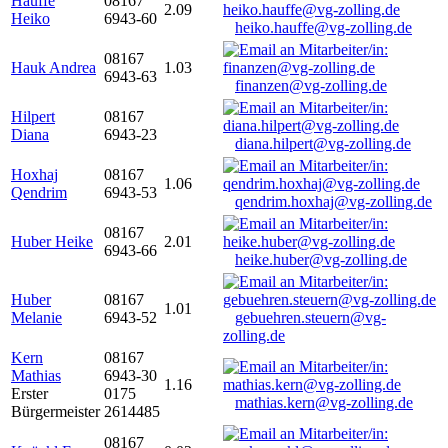
Hauffe
08167
2.09
Heiko
6943-60
heiko.hauffe@vg-zolling.de
08167
Hauk Andrea
1.03
6943-63
finanzen@vg-zolling.de
Hilpert
08167
Diana
6943-23
diana.hilpert@vg-zolling.de
Hoxhaj
08167
1.06
Qendrim
6943-53
qendrim.hoxhaj@vg-zolling.de
08167
Huber Heike
2.01
6943-66
heike.huber@vg-zolling.de
Huber
08167
1.01
Melanie
6943-52
gebuehren.steuern@vg-
zolling.de
Kern
08167
Mathias
6943-30
1.16
Erster
0175
mathias.kern@vg-zolling.de
Bürgermeister
2614485
08167