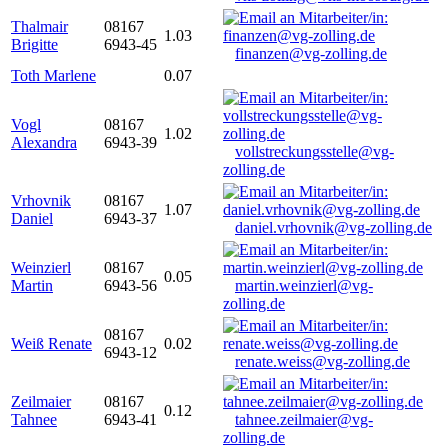
Thalmair
08167
1.03
Brigitte
6943-45
finanzen@vg-zolling.de
Toth Marlene
0.07
Vogl
08167
1.02
Alexandra
6943-39
vollstreckungsstelle@vg-
zolling.de
Vrhovnik
08167
1.07
Daniel
6943-37
daniel.vrhovnik@vg-zolling.de
Weinzierl
08167
0.05
Martin
6943-56
martin.weinzierl@vg-
zolling.de
08167
Weiß Renate
0.02
6943-12
renate.weiss@vg-zolling.de
Zeilmaier
08167
0.12
Tahnee
6943-41
tahnee.zeilmaier@vg-
zolling.de