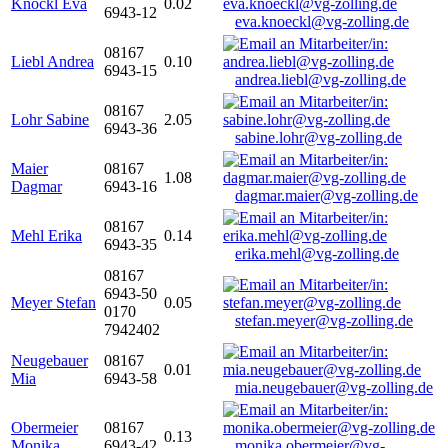
Knöckl Eva
0.02
6943-12
eva.knoeckl@vg-zolling.de
08167
Liebl Andrea
0.10
6943-15
andrea.liebl@vg-zolling.de
08167
Lohr Sabine
2.05
6943-36
sabine.lohr@vg-zolling.de
Maier
08167
1.08
Dagmar
6943-16
dagmar.maier@vg-zolling.de
08167
Mehl Erika
0.14
6943-35
erika.mehl@vg-zolling.de
08167
6943-50
Meyer Stefan
0.05
0170
stefan.meyer@vg-zolling.de
7942402
Neugebauer
08167
0.01
Mia
6943-58
mia.neugebauer@vg-zolling.de
Obermeier
08167
0.13
Monika
6943-42
monika.obermeier@vg-