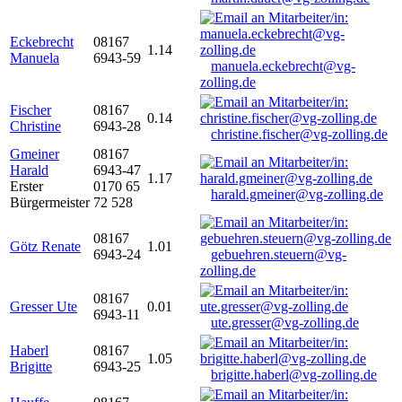
Eckebrecht
08167
1.14
Manuela
6943-59
manuela.eckebrecht@vg-
zolling.de
Fischer
08167
0.14
Christine
6943-28
christine.fischer@vg-zolling.de
Gmeiner
08167
Harald
6943-47
1.17
Erster
0170 65
harald.gmeiner@vg-zolling.de
Bürgermeister
72 528
08167
Götz Renate
1.01
6943-24
gebuehren.steuern@vg-
zolling.de
08167
Gresser Ute
0.01
6943-11
ute.gresser@vg-zolling.de
Haberl
08167
1.05
Brigitte
6943-25
brigitte.haberl@vg-zolling.de