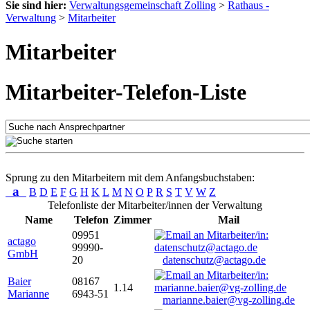
Sie sind hier:
Verwaltungsgemeinschaft Zolling
>
Rathaus -
Verwaltung
>
Mitarbeiter
Mitarbeiter
Mitarbeiter-Telefon-Liste
Sprung zu den Mitarbeitern mit dem Anfangsbuchstaben:
a
B
D
E
F
G
H
K
L
M
N
O
P
R
S
T
V
W
Z
Telefonliste der Mitarbeiter/innen der Verwaltung
Name
Telefon
Zimmer
Mail
09951
actago
99990-
GmbH
20
datenschutz@actago.de
Baier
08167
1.14
Marianne
6943-51
marianne.baier@vg-zolling.de