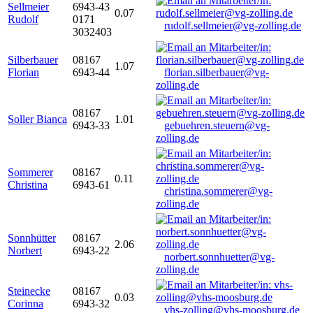
Sellmeier
6943-43
0.07
Rudolf
0171
rudolf.sellmeier@vg-zolling.de
3032403
Silberbauer
08167
1.07
Florian
6943-44
florian.silberbauer@vg-
zolling.de
08167
Soller Bianca
1.01
6943-33
gebuehren.steuern@vg-
zolling.de
Sommerer
08167
0.11
Christina
6943-61
christina.sommerer@vg-
zolling.de
Sonnhütter
08167
2.06
Norbert
6943-22
norbert.sonnhuetter@vg-
zolling.de
Steinecke
08167
0.03
Corinna
6943-32
vhs-zolling@vhs-moosburg.de