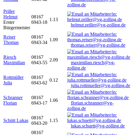
zolling.de
Priller
Helmut
08167
1.13
Erster
6943-18
helmut.priller@vg-zolling.de
Bürgermeister
Reiser
08167
1.09
Thomas
6943-34
thomas.reiser@vg-zolling.de
Riesch
08167
2.09
Maximilian
6943-55
maximilian.riesch@vg-
zolling.de
Rottmüller
08167
0.12
Julia
6943-62
julia.rottmueller@vg-zolling.de
Schranner
08167
1.06
Florian
6943-17
florian.schranner@vg-
zolling.de
08167
Schütt Lukas
1.15
6943-20
lukas.schuett@vg-zolling.de
08167