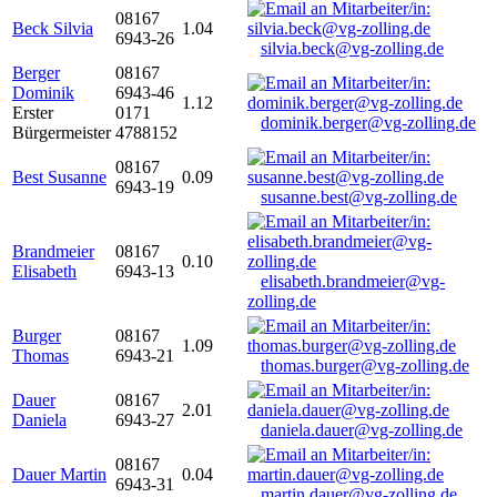
08167
Beck Silvia
1.04
6943-26
silvia.beck@vg-zolling.de
Berger
08167
Dominik
6943-46
1.12
Erster
0171
dominik.berger@vg-zolling.de
Bürgermeister
4788152
08167
Best Susanne
0.09
6943-19
susanne.best@vg-zolling.de
Brandmeier
08167
0.10
Elisabeth
6943-13
elisabeth.brandmeier@vg-
zolling.de
Burger
08167
1.09
Thomas
6943-21
thomas.burger@vg-zolling.de
Dauer
08167
2.01
Daniela
6943-27
daniela.dauer@vg-zolling.de
08167
Dauer Martin
0.04
6943-31
martin.dauer@vg-zolling.de