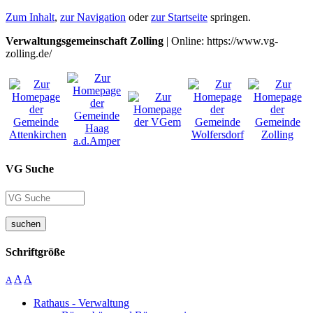
Zum Inhalt
,
zur Navigation
oder
zur Startseite
springen.
Verwaltungsgemeinschaft Zolling
| Online: https://www.vg-
zolling.de/
VG Suche
suchen
Schriftgröße
A
A
A
Rathaus - Verwaltung