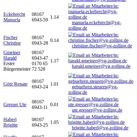
Eckebrecht
08167
1.14
Manuela
6943-59
manuela.eckebrecht@vg-
zolling.de
Fischer
08167
0.14
Christine
6943-28
christine.fischer@vg-zolling.de
Gmeiner
08167
Harald
6943-47
1.17
Erster
0170 65
harald.gmeiner@vg-zolling.de
Bürgermeister
72 528
08167
Götz Renate
1.01
6943-24
gebuehren.steuern@vg-
zolling.de
08167
Gresser Ute
0.01
6943-11
ute.gresser@vg-zolling.de
Haberl
08167
1.05
Brigitte
6943-25
brigitte.haberl@vg-zolling.de