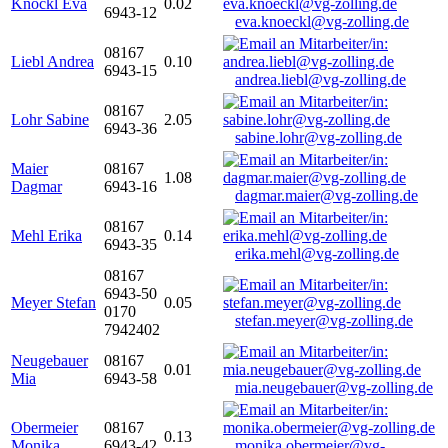
Knöckl Eva
0.02
6943-12
eva.knoeckl@vg-zolling.de
08167
Liebl Andrea
0.10
6943-15
andrea.liebl@vg-zolling.de
08167
Lohr Sabine
2.05
6943-36
sabine.lohr@vg-zolling.de
Maier
08167
1.08
Dagmar
6943-16
dagmar.maier@vg-zolling.de
08167
Mehl Erika
0.14
6943-35
erika.mehl@vg-zolling.de
08167
6943-50
Meyer Stefan
0.05
0170
stefan.meyer@vg-zolling.de
7942402
Neugebauer
08167
0.01
Mia
6943-58
mia.neugebauer@vg-zolling.de
Obermeier
08167
0.13
Monika
6943-42
monika.obermeier@vg-