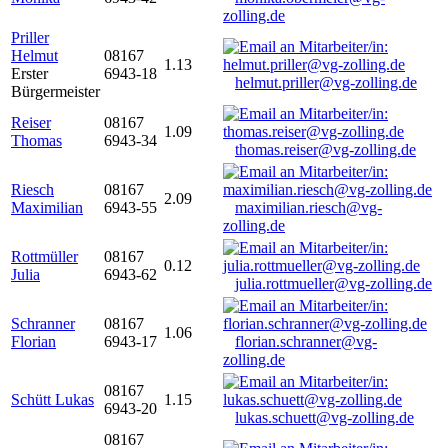
zolling.de
Priller
Helmut
08167
1.13
Erster
6943-18
helmut.priller@vg-zolling.de
Bürgermeister
Reiser
08167
1.09
Thomas
6943-34
thomas.reiser@vg-zolling.de
Riesch
08167
2.09
Maximilian
6943-55
maximilian.riesch@vg-
zolling.de
Rottmüller
08167
0.12
Julia
6943-62
julia.rottmueller@vg-zolling.de
Schranner
08167
1.06
Florian
6943-17
florian.schranner@vg-
zolling.de
08167
Schütt Lukas
1.15
6943-20
lukas.schuett@vg-zolling.de
08167