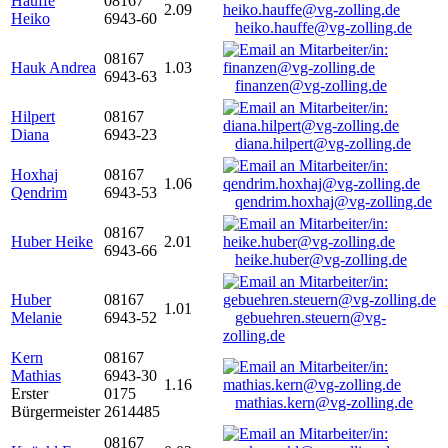
Hauffe
08167
2.09
Heiko
6943-60
heiko.hauffe@vg-zolling.de
08167
Hauk Andrea
1.03
6943-63
finanzen@vg-zolling.de
Hilpert
08167
Diana
6943-23
diana.hilpert@vg-zolling.de
Hoxhaj
08167
1.06
Qendrim
6943-53
qendrim.hoxhaj@vg-zolling.de
08167
Huber Heike
2.01
6943-66
heike.huber@vg-zolling.de
Huber
08167
1.01
Melanie
6943-52
gebuehren.steuern@vg-
zolling.de
Kern
08167
Mathias
6943-30
1.16
Erster
0175
mathias.kern@vg-zolling.de
Bürgermeister
2614485
08167