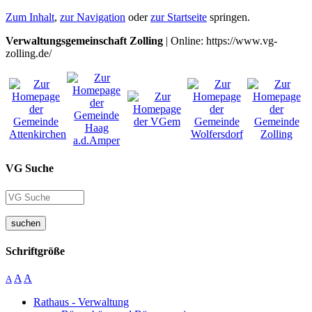
Zum Inhalt
,
zur Navigation
oder
zur Startseite
springen.
Verwaltungsgemeinschaft Zolling
| Online: https://www.vg-
zolling.de/
VG Suche
suchen
Schriftgröße
A
A
A
Rathaus - Verwaltung