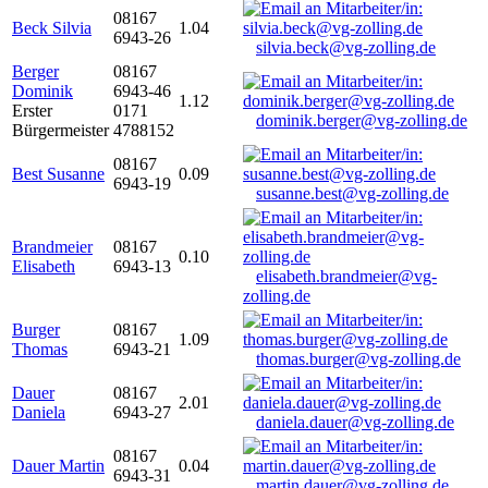
08167
Beck Silvia
1.04
6943-26
silvia.beck@vg-zolling.de
Berger
08167
Dominik
6943-46
1.12
Erster
0171
dominik.berger@vg-zolling.de
Bürgermeister
4788152
08167
Best Susanne
0.09
6943-19
susanne.best@vg-zolling.de
Brandmeier
08167
0.10
Elisabeth
6943-13
elisabeth.brandmeier@vg-
zolling.de
Burger
08167
1.09
Thomas
6943-21
thomas.burger@vg-zolling.de
Dauer
08167
2.01
Daniela
6943-27
daniela.dauer@vg-zolling.de
08167
Dauer Martin
0.04
6943-31
martin.dauer@vg-zolling.de