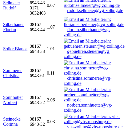
Sellmeier
6943-43
0.07
Rudolf
0171
rudolf.sellmeier@vg-zolling.de
3032403
Silberbauer
08167
1.07
Florian
6943-44
florian.silberbauer@vg-
zolling.de
08167
Soller Bianca
1.01
6943-33
gebuehren.steuern@vg-
zolling.de
Sommerer
08167
0.11
Christina
6943-61
christina.sommerer@vg-
zolling.de
Sonnhütter
08167
2.06
Norbert
6943-22
norbert.sonnhuetter@vg-
zolling.de
Steinecke
08167
0.03
Corinna
6943-32
vhs-zolling@vhs-moosburg.de