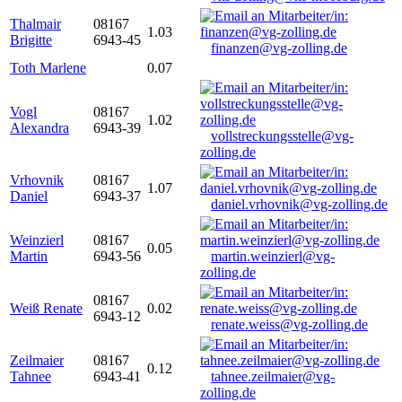
Thalmair
08167
1.03
Brigitte
6943-45
finanzen@vg-zolling.de
Toth Marlene
0.07
Vogl
08167
1.02
Alexandra
6943-39
vollstreckungsstelle@vg-
zolling.de
Vrhovnik
08167
1.07
Daniel
6943-37
daniel.vrhovnik@vg-zolling.de
Weinzierl
08167
0.05
Martin
6943-56
martin.weinzierl@vg-
zolling.de
08167
Weiß Renate
0.02
6943-12
renate.weiss@vg-zolling.de
Zeilmaier
08167
0.12
Tahnee
6943-41
tahnee.zeilmaier@vg-
zolling.de