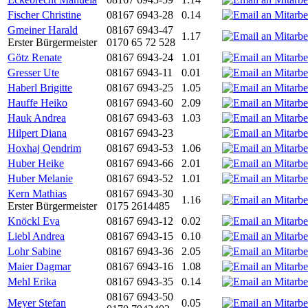
Fischer Christine
08167 6943-28
0.14
Gmeiner Harald
08167 6943-47
1.17
Erster Bürgermeister
0170 65 72 528
Götz Renate
08167 6943-24
1.01
Gresser Ute
08167 6943-11
0.01
Haberl Brigitte
08167 6943-25
1.05
Hauffe Heiko
08167 6943-60
2.09
Hauk Andrea
08167 6943-63
1.03
Hilpert Diana
08167 6943-23
Hoxhaj Qendrim
08167 6943-53
1.06
Huber Heike
08167 6943-66
2.01
Huber Melanie
08167 6943-52
1.01
Kern Mathias
08167 6943-30
1.16
Erster Bürgermeister
0175 2614485
Knöckl Eva
08167 6943-12
0.02
Liebl Andrea
08167 6943-15
0.10
Lohr Sabine
08167 6943-36
2.05
Maier Dagmar
08167 6943-16
1.08
Mehl Erika
08167 6943-35
0.14
08167 6943-50
Meyer Stefan
0.05