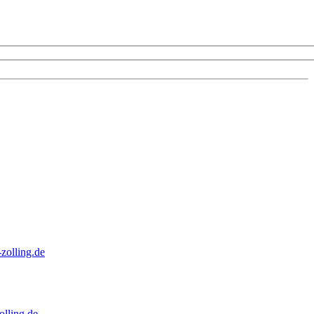
zolling.de
lling.de