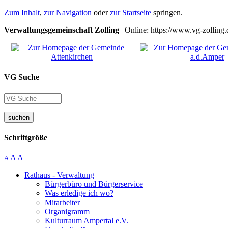
Zum Inhalt
,
zur Navigation
oder
zur Startseite
springen.
Verwaltungsgemeinschaft Zolling
| Online: https://www.vg-zolling.
VG Suche
suchen
Schriftgröße
A
A
A
Rathaus - Verwaltung
Bürgerbüro und Bürgerservice
Was erledige ich wo?
Mitarbeiter
Organigramm
Kulturraum Ampertal e.V.