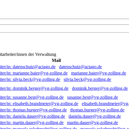
itarbeiter/innen der Verwaltung
Mail
datenschutz@actago.de
marianne.baier@vg-zolling.de
silvia.beck@vg-zolling.de
dominik.berger@vg-zolling.de
susanne.best@vg-zolling.de
elisabeth.brandmeier@vg-
thomas.burger@vg-zolling.de
daniela.dauer@vg-zolling.de
martin.dauer@vg-zolling.de
manuela.eckebrecht@vg-zo