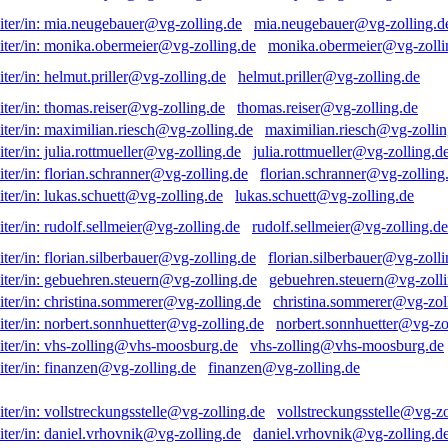
mia.neugebauer@vg-zolling.d
monika.obermeier@vg-zolli
helmut.priller@vg-zolling.de
thomas.reiser@vg-zolling.de
maximilian.riesch@vg-zollin
julia.rottmueller@vg-zolling.d
florian.schranner@vg-zolling
lukas.schuett@vg-zolling.de
rudolf.sellmeier@vg-zolling.de
florian.silberbauer@vg-zolli
gebuehren.steuern@vg-zolli
christina.sommerer@vg-zol
norbert.sonnhuetter@vg-zo
vhs-zolling@vhs-moosburg.de
finanzen@vg-zolling.de
vollstreckungsstelle@vg-zo
daniel.vrhovnik@vg-zolling.d