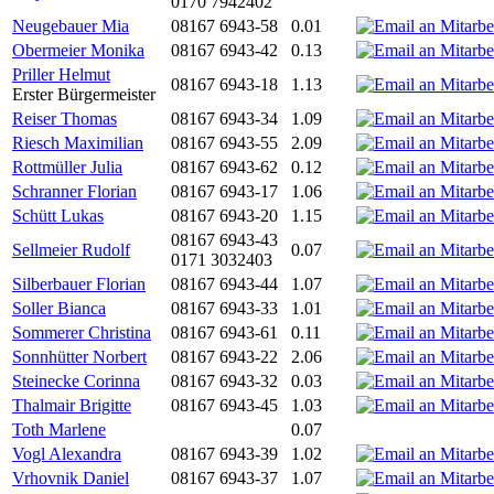
0170 7942402
Neugebauer Mia
08167 6943-58
0.01
Obermeier Monika
08167 6943-42
0.13
Priller Helmut
08167 6943-18
1.13
Erster Bürgermeister
Reiser Thomas
08167 6943-34
1.09
Riesch Maximilian
08167 6943-55
2.09
Rottmüller Julia
08167 6943-62
0.12
Schranner Florian
08167 6943-17
1.06
Schütt Lukas
08167 6943-20
1.15
08167 6943-43
Sellmeier Rudolf
0.07
0171 3032403
Silberbauer Florian
08167 6943-44
1.07
Soller Bianca
08167 6943-33
1.01
Sommerer Christina
08167 6943-61
0.11
Sonnhütter Norbert
08167 6943-22
2.06
Steinecke Corinna
08167 6943-32
0.03
Thalmair Brigitte
08167 6943-45
1.03
Toth Marlene
0.07
Vogl Alexandra
08167 6943-39
1.02
Vrhovnik Daniel
08167 6943-37
1.07