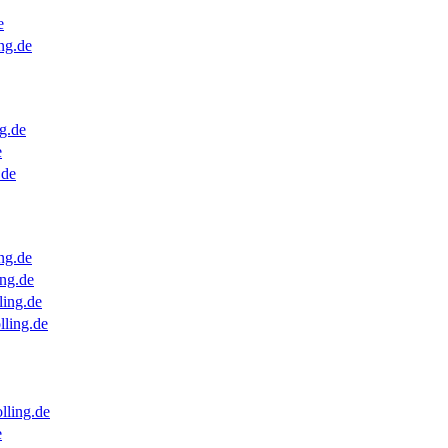
e
ng.de
g.de
e
.de
ng.de
ng.de
ling.de
lling.de
lling.de
e