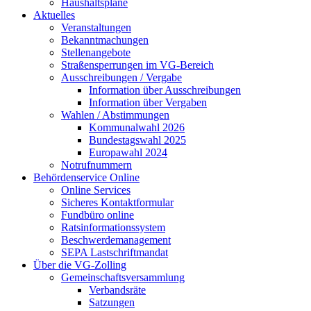
Haushaltspläne
Aktuelles
Veranstaltungen
Bekanntmachungen
Stellenangebote
Straßensperrungen im VG-Bereich
Ausschreibungen / Vergabe
Information über Ausschreibungen
Information über Vergaben
Wahlen / Abstimmungen
Kommunalwahl 2026
Bundestagswahl 2025
Europawahl 2024
Notrufnummern
Behördenservice Online
Online Services
Sicheres Kontaktformular
Fundbüro online
Ratsinformationssystem
Beschwerdemanagement
SEPA Lastschriftmandat
Über die VG-Zolling
Gemeinschaftsversammlung
Verbandsräte
Satzungen