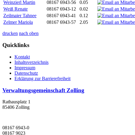
Weinzierl Martin
08167 6943-56
0.05
Weiß Renate
08167 6943-12
0.02
Zeilmaier Tahnee
08167 6943-41
0.12
Zelmer Mariola
08167 6943-57
2.05
drucken
nach oben
Quicklinks
Kontakt
Inhaltsverzeichnis
Impressum
Datenschutz
Erklärung zur Barrierefreiheit
Verwaltungsgemeinschaft Zolling
Rathausplatz 1
85406 Zolling
08167 6943-0
08167 9023