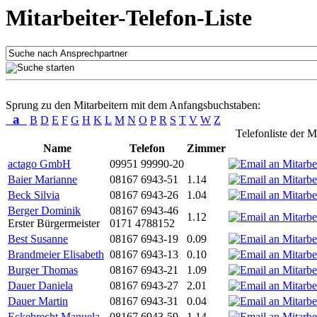
Mitarbeiter-Telefon-Liste
Sprung zu den Mitarbeitern mit dem Anfangsbuchstaben:
a
B
D
E
F
G
H
K
L
M
N
O
P
R
S
T
V
W
Z
Telefonliste der M
Name
Telefon
Zimmer
actago GmbH
09951 99990-20
Baier Marianne
08167 6943-51
1.14
Beck Silvia
08167 6943-26
1.04
Berger Dominik
08167 6943-46
1.12
Erster Bürgermeister
0171 4788152
Best Susanne
08167 6943-19
0.09
Brandmeier Elisabeth
08167 6943-13
0.10
Burger Thomas
08167 6943-21
1.09
Dauer Daniela
08167 6943-27
2.01
Dauer Martin
08167 6943-31
0.04
Eckebrecht Manuela
08167 6943-59
1.14