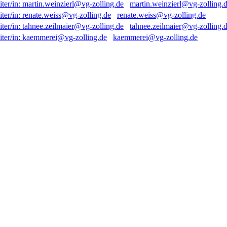
martin.weinzierl@vg-zolling.
renate.weiss@vg-zolling.de
tahnee.zeilmaier@vg-zolling.
kaemmerei@vg-zolling.de