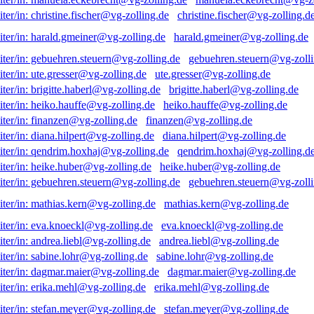
christine.fischer@vg-zolling.d
harald.gmeiner@vg-zolling.de
gebuehren.steuern@vg-zolli
ute.gresser@vg-zolling.de
brigitte.haberl@vg-zolling.de
heiko.hauffe@vg-zolling.de
finanzen@vg-zolling.de
diana.hilpert@vg-zolling.de
qendrim.hoxhaj@vg-zolling.d
heike.huber@vg-zolling.de
gebuehren.steuern@vg-zolli
mathias.kern@vg-zolling.de
eva.knoeckl@vg-zolling.de
andrea.liebl@vg-zolling.de
sabine.lohr@vg-zolling.de
dagmar.maier@vg-zolling.de
erika.mehl@vg-zolling.de
stefan.meyer@vg-zolling.de