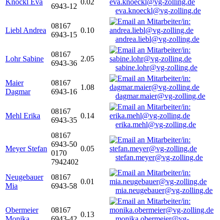
Knöckl Eva
0.02
6943-12
eva.knoeckl@vg-zolling.de
08167
Liebl Andrea
0.10
6943-15
andrea.liebl@vg-zolling.de
08167
Lohr Sabine
2.05
6943-36
sabine.lohr@vg-zolling.de
Maier
08167
1.08
Dagmar
6943-16
dagmar.maier@vg-zolling.de
08167
Mehl Erika
0.14
6943-35
erika.mehl@vg-zolling.de
08167
6943-50
Meyer Stefan
0.05
0170
stefan.meyer@vg-zolling.de
7942402
Neugebauer
08167
0.01
Mia
6943-58
mia.neugebauer@vg-zolling.de
Obermeier
08167
0.13
Monika
6943-42
monika.obermeier@vg-