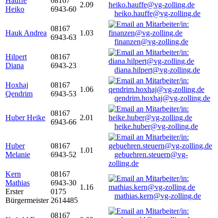
Hauffe
08167
2.09
Heiko
6943-60
heiko.hauffe@vg-zolling.de
08167
Hauk Andrea
1.03
6943-63
finanzen@vg-zolling.de
Hilpert
08167
Diana
6943-23
diana.hilpert@vg-zolling.de
Hoxhaj
08167
1.06
Qendrim
6943-53
qendrim.hoxhaj@vg-zolling.de
08167
Huber Heike
2.01
6943-66
heike.huber@vg-zolling.de
Huber
08167
1.01
Melanie
6943-52
gebuehren.steuern@vg-
zolling.de
Kern
08167
Mathias
6943-30
1.16
Erster
0175
mathias.kern@vg-zolling.de
Bürgermeister
2614485
08167