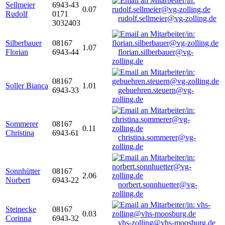
Sellmeier
6943-43
0.07
Rudolf
0171
rudolf.sellmeier@vg-zolling.de
3032403
Silberbauer
08167
1.07
Florian
6943-44
florian.silberbauer@vg-
zolling.de
08167
Soller Bianca
1.01
6943-33
gebuehren.steuern@vg-
zolling.de
Sommerer
08167
0.11
Christina
6943-61
christina.sommerer@vg-
zolling.de
Sonnhütter
08167
2.06
Norbert
6943-22
norbert.sonnhuetter@vg-
zolling.de
Steinecke
08167
0.03
Corinna
6943-32
vhs-zolling@vhs-moosburg.de