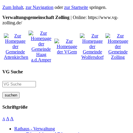
Zum Inhalt
,
zur Navigation
oder
zur Startseite
springen.
Verwaltungsgemeinschaft Zolling
| Online: https://www.vg-
zolling.de/
VG Suche
suchen
Schriftgröße
A
A
A
Rathaus - Verwaltung