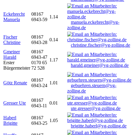
Eckebrecht
08167
1.14
Manuela
6943-59
manuela.eckebrecht@vg-
zolling.de
Fischer
08167
0.14
Christine
6943-28
christine.fischer@vg-zolling.de
Gmeiner
08167
Harald
6943-47
1.17
Erster
0170 65
harald.gmeiner@vg-zolling.de
Bürgermeister
72 528
08167
Götz Renate
1.01
6943-24
gebuehren.steuern@vg-
zolling.de
08167
Gresser Ute
0.01
6943-11
ute.gresser@vg-zolling.de
Haberl
08167
1.05
Brigitte
6943-25
brigitte.haberl@vg-zolling.de