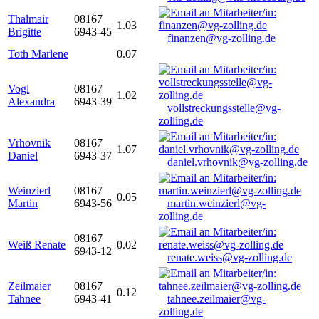
Thalmair
08167
1.03
Brigitte
6943-45
finanzen@vg-zolling.de
Toth Marlene
0.07
Vogl
08167
1.02
Alexandra
6943-39
vollstreckungsstelle@vg-
zolling.de
Vrhovnik
08167
1.07
Daniel
6943-37
daniel.vrhovnik@vg-zolling.de
Weinzierl
08167
0.05
Martin
6943-56
martin.weinzierl@vg-
zolling.de
08167
Weiß Renate
0.02
6943-12
renate.weiss@vg-zolling.de
Zeilmaier
08167
0.12
Tahnee
6943-41
tahnee.zeilmaier@vg-
zolling.de