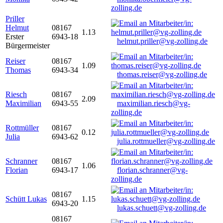
zolling.de
Priller
Helmut
08167
1.13
Erster
6943-18
helmut.priller@vg-zolling.de
Bürgermeister
Reiser
08167
1.09
Thomas
6943-34
thomas.reiser@vg-zolling.de
Riesch
08167
2.09
Maximilian
6943-55
maximilian.riesch@vg-
zolling.de
Rottmüller
08167
0.12
Julia
6943-62
julia.rottmueller@vg-zolling.de
Schranner
08167
1.06
Florian
6943-17
florian.schranner@vg-
zolling.de
08167
Schütt Lukas
1.15
6943-20
lukas.schuett@vg-zolling.de
08167