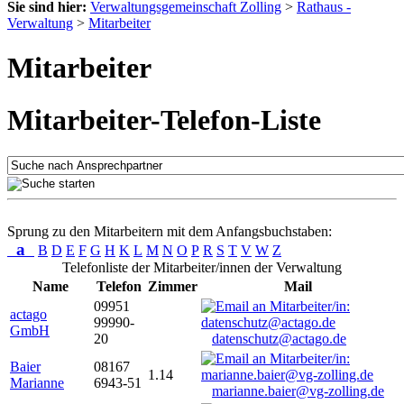
Sie sind hier:
Verwaltungsgemeinschaft Zolling
>
Rathaus -
Verwaltung
>
Mitarbeiter
Mitarbeiter
Mitarbeiter-Telefon-Liste
Sprung zu den Mitarbeitern mit dem Anfangsbuchstaben:
a
B
D
E
F
G
H
K
L
M
N
O
P
R
S
T
V
W
Z
Telefonliste der Mitarbeiter/innen der Verwaltung
Name
Telefon
Zimmer
Mail
09951
actago
99990-
GmbH
20
datenschutz@actago.de
Baier
08167
1.14
Marianne
6943-51
marianne.baier@vg-zolling.de