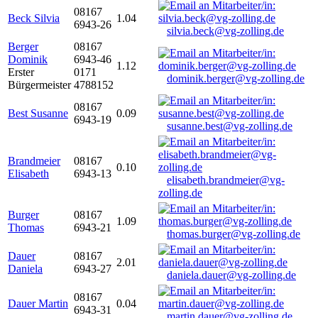
08167
Beck Silvia
1.04
6943-26
silvia.beck@vg-zolling.de
Berger
08167
Dominik
6943-46
1.12
Erster
0171
dominik.berger@vg-zolling.de
Bürgermeister
4788152
08167
Best Susanne
0.09
6943-19
susanne.best@vg-zolling.de
Brandmeier
08167
0.10
Elisabeth
6943-13
elisabeth.brandmeier@vg-
zolling.de
Burger
08167
1.09
Thomas
6943-21
thomas.burger@vg-zolling.de
Dauer
08167
2.01
Daniela
6943-27
daniela.dauer@vg-zolling.de
08167
Dauer Martin
0.04
6943-31
martin.dauer@vg-zolling.de