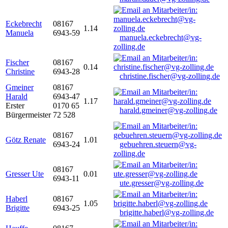
Eckebrecht
08167
1.14
Manuela
6943-59
manuela.eckebrecht@vg-
zolling.de
Fischer
08167
0.14
Christine
6943-28
christine.fischer@vg-zolling.de
Gmeiner
08167
Harald
6943-47
1.17
Erster
0170 65
harald.gmeiner@vg-zolling.de
Bürgermeister
72 528
08167
Götz Renate
1.01
6943-24
gebuehren.steuern@vg-
zolling.de
08167
Gresser Ute
0.01
6943-11
ute.gresser@vg-zolling.de
Haberl
08167
1.05
Brigitte
6943-25
brigitte.haberl@vg-zolling.de