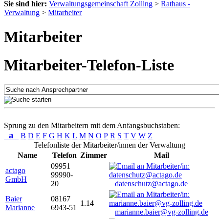
Sie sind hier:
Verwaltungsgemeinschaft Zolling
>
Rathaus -
Verwaltung
>
Mitarbeiter
Mitarbeiter
Mitarbeiter-Telefon-Liste
Sprung zu den Mitarbeitern mit dem Anfangsbuchstaben:
a
B
D
E
F
G
H
K
L
M
N
O
P
R
S
T
V
W
Z
Telefonliste der Mitarbeiter/innen der Verwaltung
Name
Telefon
Zimmer
Mail
09951
actago
99990-
GmbH
20
datenschutz@actago.de
Baier
08167
1.14
Marianne
6943-51
marianne.baier@vg-zolling.de