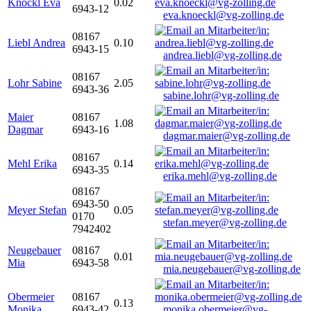
Knöckl Eva
0.02
6943-12
eva.knoeckl@vg-zolling.de
08167
Liebl Andrea
0.10
6943-15
andrea.liebl@vg-zolling.de
08167
Lohr Sabine
2.05
6943-36
sabine.lohr@vg-zolling.de
Maier
08167
1.08
Dagmar
6943-16
dagmar.maier@vg-zolling.de
08167
Mehl Erika
0.14
6943-35
erika.mehl@vg-zolling.de
08167
6943-50
Meyer Stefan
0.05
0170
stefan.meyer@vg-zolling.de
7942402
Neugebauer
08167
0.01
Mia
6943-58
mia.neugebauer@vg-zolling.de
Obermeier
08167
0.13
Monika
6943-42
monika.obermeier@vg-