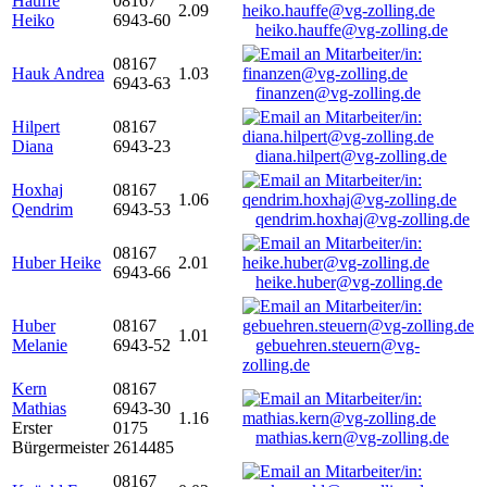
Hauffe
08167
2.09
Heiko
6943-60
heiko.hauffe@vg-zolling.de
08167
Hauk Andrea
1.03
6943-63
finanzen@vg-zolling.de
Hilpert
08167
Diana
6943-23
diana.hilpert@vg-zolling.de
Hoxhaj
08167
1.06
Qendrim
6943-53
qendrim.hoxhaj@vg-zolling.de
08167
Huber Heike
2.01
6943-66
heike.huber@vg-zolling.de
Huber
08167
1.01
Melanie
6943-52
gebuehren.steuern@vg-
zolling.de
Kern
08167
Mathias
6943-30
1.16
Erster
0175
mathias.kern@vg-zolling.de
Bürgermeister
2614485
08167