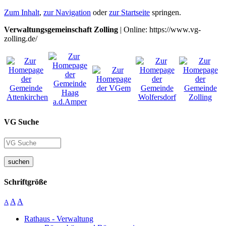
Zum Inhalt
,
zur Navigation
oder
zur Startseite
springen.
Verwaltungsgemeinschaft Zolling
| Online: https://www.vg-
zolling.de/
VG Suche
suchen
Schriftgröße
A
A
A
Rathaus - Verwaltung