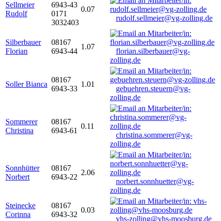
Sellmeier
6943-43
0.07
Rudolf
0171
rudolf.sellmeier@vg-zolling.de
3032403
Silberbauer
08167
1.07
Florian
6943-44
florian.silberbauer@vg-
zolling.de
08167
Soller Bianca
1.01
6943-33
gebuehren.steuern@vg-
zolling.de
Sommerer
08167
0.11
Christina
6943-61
christina.sommerer@vg-
zolling.de
Sonnhütter
08167
2.06
Norbert
6943-22
norbert.sonnhuetter@vg-
zolling.de
Steinecke
08167
0.03
Corinna
6943-32
vhs-zolling@vhs-moosburg.de