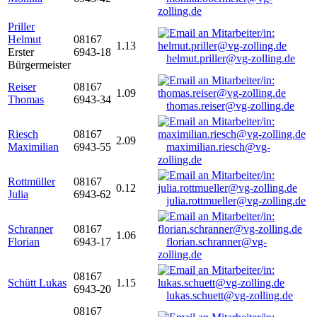
zolling.de
Priller
Helmut
08167
1.13
Erster
6943-18
helmut.priller@vg-zolling.de
Bürgermeister
Reiser
08167
1.09
Thomas
6943-34
thomas.reiser@vg-zolling.de
Riesch
08167
2.09
Maximilian
6943-55
maximilian.riesch@vg-
zolling.de
Rottmüller
08167
0.12
Julia
6943-62
julia.rottmueller@vg-zolling.de
Schranner
08167
1.06
Florian
6943-17
florian.schranner@vg-
zolling.de
08167
Schütt Lukas
1.15
6943-20
lukas.schuett@vg-zolling.de
08167