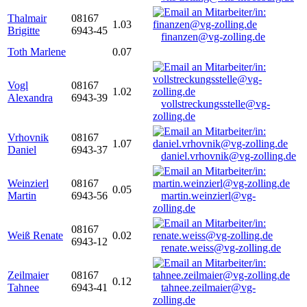
Thalmair
08167
1.03
Brigitte
6943-45
finanzen@vg-zolling.de
Toth Marlene
0.07
Vogl
08167
1.02
Alexandra
6943-39
vollstreckungsstelle@vg-
zolling.de
Vrhovnik
08167
1.07
Daniel
6943-37
daniel.vrhovnik@vg-zolling.de
Weinzierl
08167
0.05
Martin
6943-56
martin.weinzierl@vg-
zolling.de
08167
Weiß Renate
0.02
6943-12
renate.weiss@vg-zolling.de
Zeilmaier
08167
0.12
Tahnee
6943-41
tahnee.zeilmaier@vg-
zolling.de