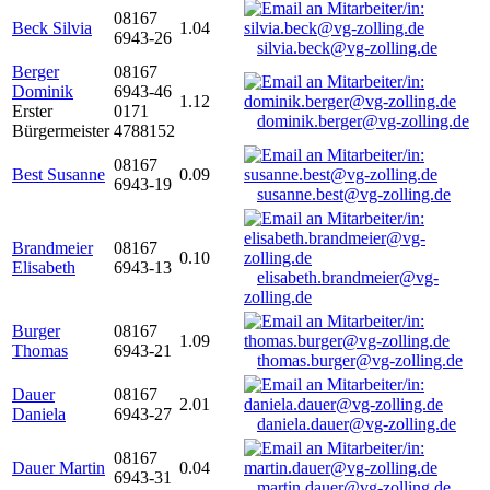
08167
Beck Silvia
1.04
6943-26
silvia.beck@vg-zolling.de
Berger
08167
Dominik
6943-46
1.12
Erster
0171
dominik.berger@vg-zolling.de
Bürgermeister
4788152
08167
Best Susanne
0.09
6943-19
susanne.best@vg-zolling.de
Brandmeier
08167
0.10
Elisabeth
6943-13
elisabeth.brandmeier@vg-
zolling.de
Burger
08167
1.09
Thomas
6943-21
thomas.burger@vg-zolling.de
Dauer
08167
2.01
Daniela
6943-27
daniela.dauer@vg-zolling.de
08167
Dauer Martin
0.04
6943-31
martin.dauer@vg-zolling.de