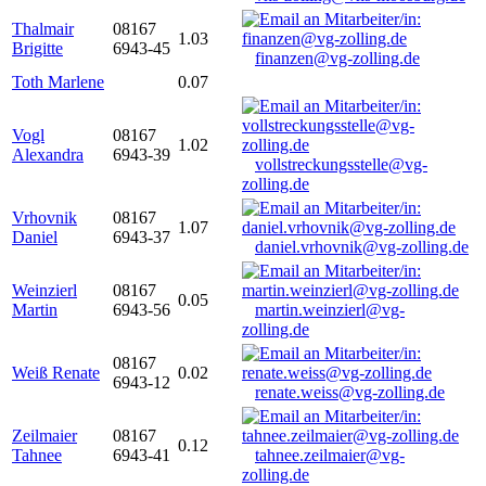
Thalmair
08167
1.03
Brigitte
6943-45
finanzen@vg-zolling.de
Toth Marlene
0.07
Vogl
08167
1.02
Alexandra
6943-39
vollstreckungsstelle@vg-
zolling.de
Vrhovnik
08167
1.07
Daniel
6943-37
daniel.vrhovnik@vg-zolling.de
Weinzierl
08167
0.05
Martin
6943-56
martin.weinzierl@vg-
zolling.de
08167
Weiß Renate
0.02
6943-12
renate.weiss@vg-zolling.de
Zeilmaier
08167
0.12
Tahnee
6943-41
tahnee.zeilmaier@vg-
zolling.de