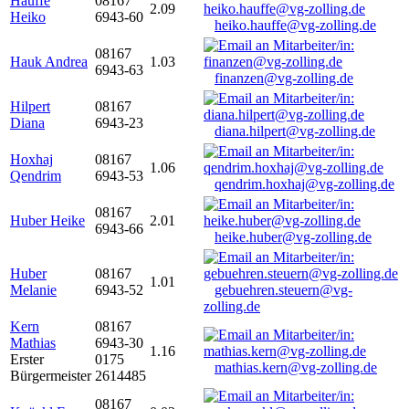
Hauffe
08167
2.09
Heiko
6943-60
heiko.hauffe@vg-zolling.de
08167
Hauk Andrea
1.03
6943-63
finanzen@vg-zolling.de
Hilpert
08167
Diana
6943-23
diana.hilpert@vg-zolling.de
Hoxhaj
08167
1.06
Qendrim
6943-53
qendrim.hoxhaj@vg-zolling.de
08167
Huber Heike
2.01
6943-66
heike.huber@vg-zolling.de
Huber
08167
1.01
Melanie
6943-52
gebuehren.steuern@vg-
zolling.de
Kern
08167
Mathias
6943-30
1.16
Erster
0175
mathias.kern@vg-zolling.de
Bürgermeister
2614485
08167