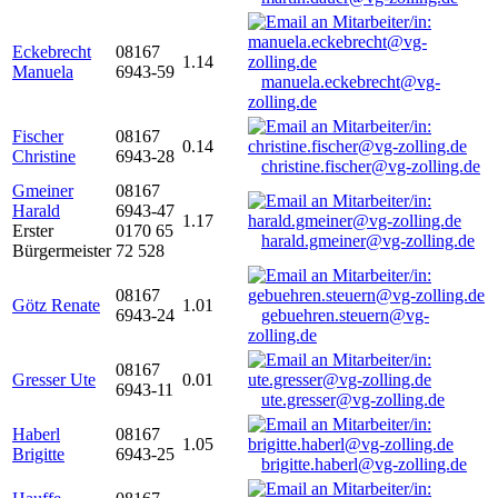
Eckebrecht
08167
1.14
Manuela
6943-59
manuela.eckebrecht@vg-
zolling.de
Fischer
08167
0.14
Christine
6943-28
christine.fischer@vg-zolling.de
Gmeiner
08167
Harald
6943-47
1.17
Erster
0170 65
harald.gmeiner@vg-zolling.de
Bürgermeister
72 528
08167
Götz Renate
1.01
6943-24
gebuehren.steuern@vg-
zolling.de
08167
Gresser Ute
0.01
6943-11
ute.gresser@vg-zolling.de
Haberl
08167
1.05
Brigitte
6943-25
brigitte.haberl@vg-zolling.de