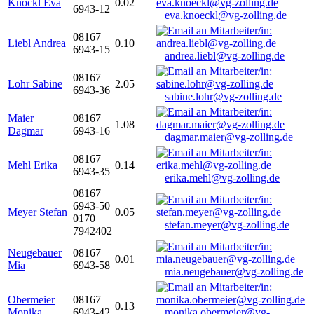
Knöckl Eva
0.02
6943-12
eva.knoeckl@vg-zolling.de
08167
Liebl Andrea
0.10
6943-15
andrea.liebl@vg-zolling.de
08167
Lohr Sabine
2.05
6943-36
sabine.lohr@vg-zolling.de
Maier
08167
1.08
Dagmar
6943-16
dagmar.maier@vg-zolling.de
08167
Mehl Erika
0.14
6943-35
erika.mehl@vg-zolling.de
08167
6943-50
Meyer Stefan
0.05
0170
stefan.meyer@vg-zolling.de
7942402
Neugebauer
08167
0.01
Mia
6943-58
mia.neugebauer@vg-zolling.de
Obermeier
08167
0.13
Monika
6943-42
monika.obermeier@vg-