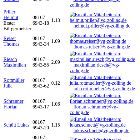
zolling.de
Priller
Helmut
08167
1.13
Erster
6943-18
helmut.priller@vg-zolling.de
Bürgermeister
Reiser
08167
1.09
Thomas
6943-34
thomas.reiser@vg-zolling.de
Riesch
08167
2.09
Maximilian
6943-55
maximilian.riesch@vg-
zolling.de
Rottmüller
08167
0.12
Julia
6943-62
julia.rottmueller@vg-zolling.de
Schranner
08167
1.06
Florian
6943-17
florian.schranner@vg-
zolling.de
08167
Schütt Lukas
1.15
6943-20
lukas.schuett@vg-zolling.de
08167