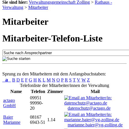
Sie sind hier:
Verwaltungsgemeinschaft Zolling
>
Rathaus -
Verwaltung
>
Mitarbeiter
Mitarbeiter
Mitarbeiter-Telefon-Liste
Sprung zu den Mitarbeitern mit dem Anfangsbuchstaben:
a
B
D
E
F
G
H
K
L
M
N
O
P
R
S
T
V
W
Z
Telefonliste der Mitarbeiter/innen der Verwaltung
Name
Telefon
Zimmer
Mail
09951
actago
99990-
GmbH
20
datenschutz@actago.de
Baier
08167
1.14
Marianne
6943-51
marianne.baier@vg-zolling.de