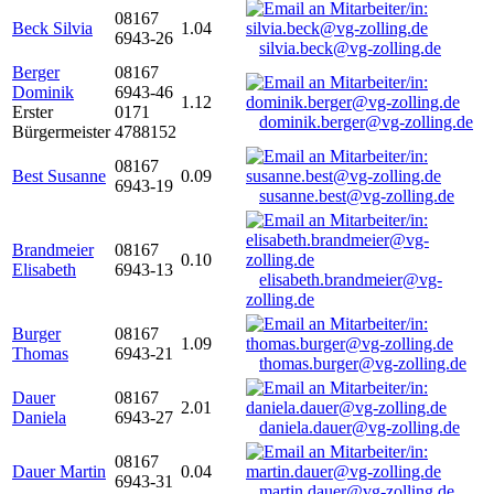
08167
Beck Silvia
1.04
6943-26
silvia.beck@vg-zolling.de
Berger
08167
Dominik
6943-46
1.12
Erster
0171
dominik.berger@vg-zolling.de
Bürgermeister
4788152
08167
Best Susanne
0.09
6943-19
susanne.best@vg-zolling.de
Brandmeier
08167
0.10
Elisabeth
6943-13
elisabeth.brandmeier@vg-
zolling.de
Burger
08167
1.09
Thomas
6943-21
thomas.burger@vg-zolling.de
Dauer
08167
2.01
Daniela
6943-27
daniela.dauer@vg-zolling.de
08167
Dauer Martin
0.04
6943-31
martin.dauer@vg-zolling.de