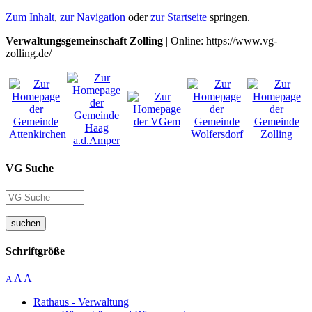
Zum Inhalt
,
zur Navigation
oder
zur Startseite
springen.
Verwaltungsgemeinschaft Zolling
| Online: https://www.vg-
zolling.de/
VG Suche
suchen
Schriftgröße
A
A
A
Rathaus - Verwaltung