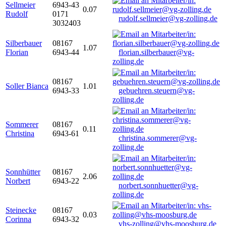
Sellmeier
6943-43
0.07
Rudolf
0171
rudolf.sellmeier@vg-zolling.de
3032403
Silberbauer
08167
1.07
Florian
6943-44
florian.silberbauer@vg-
zolling.de
08167
Soller Bianca
1.01
6943-33
gebuehren.steuern@vg-
zolling.de
Sommerer
08167
0.11
Christina
6943-61
christina.sommerer@vg-
zolling.de
Sonnhütter
08167
2.06
Norbert
6943-22
norbert.sonnhuetter@vg-
zolling.de
Steinecke
08167
0.03
Corinna
6943-32
vhs-zolling@vhs-moosburg.de