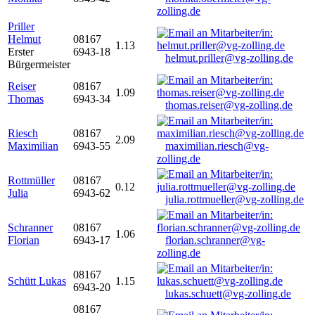
zolling.de
Priller
Helmut
08167
1.13
Erster
6943-18
helmut.priller@vg-zolling.de
Bürgermeister
Reiser
08167
1.09
Thomas
6943-34
thomas.reiser@vg-zolling.de
Riesch
08167
2.09
Maximilian
6943-55
maximilian.riesch@vg-
zolling.de
Rottmüller
08167
0.12
Julia
6943-62
julia.rottmueller@vg-zolling.de
Schranner
08167
1.06
Florian
6943-17
florian.schranner@vg-
zolling.de
08167
Schütt Lukas
1.15
6943-20
lukas.schuett@vg-zolling.de
08167