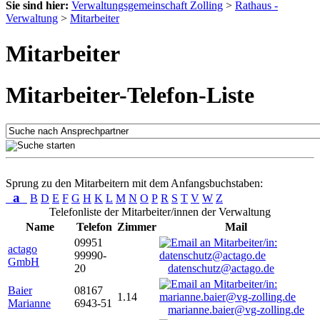
Sie sind hier:
Verwaltungsgemeinschaft Zolling
>
Rathaus -
Verwaltung
>
Mitarbeiter
Mitarbeiter
Mitarbeiter-Telefon-Liste
Sprung zu den Mitarbeitern mit dem Anfangsbuchstaben:
a
B
D
E
F
G
H
K
L
M
N
O
P
R
S
T
V
W
Z
Telefonliste der Mitarbeiter/innen der Verwaltung
Name
Telefon
Zimmer
Mail
09951
actago
99990-
GmbH
20
datenschutz@actago.de
Baier
08167
1.14
Marianne
6943-51
marianne.baier@vg-zolling.de