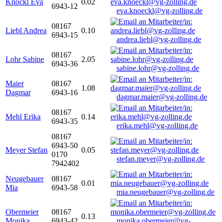
Knöckl Eva
0.02
6943-12
eva.knoeckl@vg-zolling.de
08167
Liebl Andrea
0.10
6943-15
andrea.liebl@vg-zolling.de
08167
Lohr Sabine
2.05
6943-36
sabine.lohr@vg-zolling.de
Maier
08167
1.08
Dagmar
6943-16
dagmar.maier@vg-zolling.de
08167
Mehl Erika
0.14
6943-35
erika.mehl@vg-zolling.de
08167
6943-50
Meyer Stefan
0.05
0170
stefan.meyer@vg-zolling.de
7942402
Neugebauer
08167
0.01
Mia
6943-58
mia.neugebauer@vg-zolling.de
Obermeier
08167
0.13
Monika
6943-42
monika.obermeier@vg-