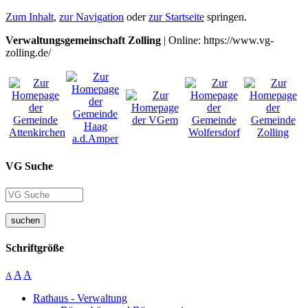
Zum Inhalt
,
zur Navigation
oder
zur Startseite
springen.
Verwaltungsgemeinschaft Zolling
| Online: https://www.vg-
zolling.de/
VG Suche
suchen
Schriftgröße
A
A
A
Rathaus - Verwaltung