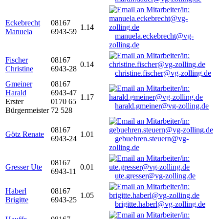
Eckebrecht
08167
1.14
Manuela
6943-59
manuela.eckebrecht@vg-
zolling.de
Fischer
08167
0.14
Christine
6943-28
christine.fischer@vg-zolling.de
Gmeiner
08167
Harald
6943-47
1.17
Erster
0170 65
harald.gmeiner@vg-zolling.de
Bürgermeister
72 528
08167
Götz Renate
1.01
6943-24
gebuehren.steuern@vg-
zolling.de
08167
Gresser Ute
0.01
6943-11
ute.gresser@vg-zolling.de
Haberl
08167
1.05
Brigitte
6943-25
brigitte.haberl@vg-zolling.de