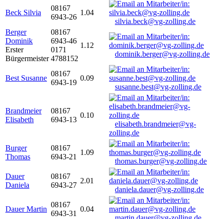
08167
Beck Silvia
1.04
6943-26
silvia.beck@vg-zolling.de
Berger
08167
Dominik
6943-46
1.12
Erster
0171
dominik.berger@vg-zolling.de
Bürgermeister
4788152
08167
Best Susanne
0.09
6943-19
susanne.best@vg-zolling.de
Brandmeier
08167
0.10
Elisabeth
6943-13
elisabeth.brandmeier@vg-
zolling.de
Burger
08167
1.09
Thomas
6943-21
thomas.burger@vg-zolling.de
Dauer
08167
2.01
Daniela
6943-27
daniela.dauer@vg-zolling.de
08167
Dauer Martin
0.04
6943-31
martin.dauer@vg-zolling.de