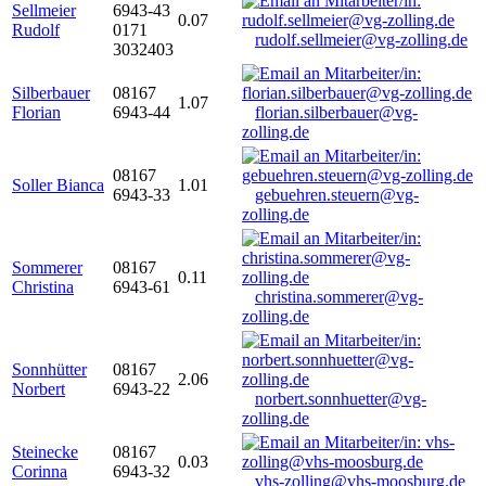
Sellmeier
6943-43
0.07
Rudolf
0171
rudolf.sellmeier@vg-zolling.de
3032403
Silberbauer
08167
1.07
Florian
6943-44
florian.silberbauer@vg-
zolling.de
08167
Soller Bianca
1.01
6943-33
gebuehren.steuern@vg-
zolling.de
Sommerer
08167
0.11
Christina
6943-61
christina.sommerer@vg-
zolling.de
Sonnhütter
08167
2.06
Norbert
6943-22
norbert.sonnhuetter@vg-
zolling.de
Steinecke
08167
0.03
Corinna
6943-32
vhs-zolling@vhs-moosburg.de