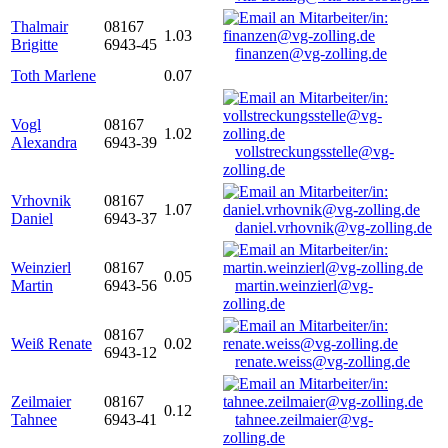
Thalmair
08167
1.03
Brigitte
6943-45
finanzen@vg-zolling.de
Toth Marlene
0.07
Vogl
08167
1.02
Alexandra
6943-39
vollstreckungsstelle@vg-
zolling.de
Vrhovnik
08167
1.07
Daniel
6943-37
daniel.vrhovnik@vg-zolling.de
Weinzierl
08167
0.05
Martin
6943-56
martin.weinzierl@vg-
zolling.de
08167
Weiß Renate
0.02
6943-12
renate.weiss@vg-zolling.de
Zeilmaier
08167
0.12
Tahnee
6943-41
tahnee.zeilmaier@vg-
zolling.de